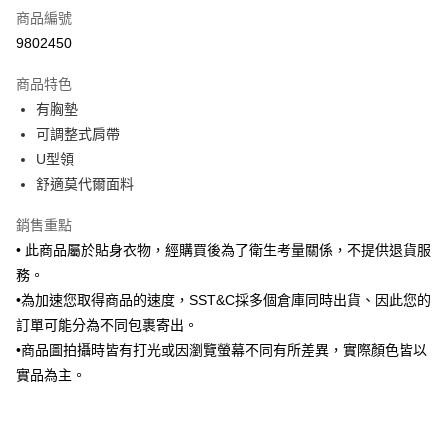
商品編號
信用卡分期付款
9802450
3 期 0 利率 每期
NT$181
21家銀行
商品特色
6 期 0 利率 每期
NT$90
21家銀行
合作金庫商業銀行
第一商業銀行
有胸墊
華南商業銀行
彰化商業銀行
合作金庫商業銀行
第一商業銀行
LINE Pay
可調整式肩帶
上海商業儲蓄銀行
台北富邦商業銀行
華南商業銀行
彰化商業銀行
國泰世華商業銀行
兆豐國際商業銀行
U型領
Apple Pay
上海商業儲蓄銀行
台北富邦商業銀行
臺灣中小企業銀行
台中商業銀行
舒適莫代爾面料
國泰世華商業銀行
兆豐國際商業銀行
匯豐（台灣）商業銀行
華泰商業銀行
街口支付
臺灣中小企業銀行
台中商業銀行
聯邦商業銀行
遠東國際商業銀行
銷售重點
匯豐（台灣）商業銀行
華泰商業銀行
悠遊付
元大商業銀行
永豐商業銀行
• 此商品屬於貼身衣物，經購買後為了衛生考量關係，不提供退貨服
聯邦商業銀行
遠東國際商業銀行
玉山商業銀行
星展（台灣）商業銀行
元大商業銀行
永豐商業銀行
務。
Google Pay
台新國際商業銀行
中國信託商業銀行
玉山商業銀行
星展（台灣）商業銀行
•為加速您取得商品的速度，SST&C採多個倉庫同時出貨、因此您的
台灣樂天信用卡公司
台新國際商業銀行
中國信託商業銀行
全盈+PAY
訂單可能分為不同包裹寄出。
台灣樂天信用卡公司
•商品圖拍攝時皆有打光或因瀏覽螢幕不同有所差異，實際顏色皆以
AFTEE先享後付
實品為主。
相關說明
【關於「AFTEE先享後付」】
ATM付款
AFTEE先享後付是「在收到商品之後才付款」的支付方式。 讓您購物簡單
便利好安心！