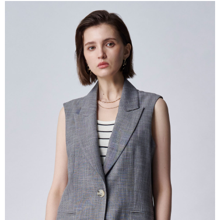
１．簡單：不需註冊會員、不需綁卡、不需儲值。
運送方式
２．便利：只要手機號碼，簡訊認證，即可結帳。
３．安心：先確認商品／服務後，再付款。
新竹物流宅配
每筆NT$120，滿NT$3,000(含以上)免運費
【「AFTEE先享後付」結帳流程】
１．於結帳方式選擇「AFTEE先享後付」後，將跳轉至「AFTEE先享後付」
新竹物流離島宅配
結帳頁面，進行簡訊認證並確認金額後，即可完成結帳。
２．訂單成立數日內，您將收到繳費通知簡訊。
每筆NT$350，滿NT$3,500(含以上)免運費
３．收到繳費通知簡訊後14天內，點擊此簡訊中的連結，可透過四大超商／
ATM／網路銀行／等多元方式進行付款，方視為交易完成。
LINEX 宇迅國際
查看運費
※ 請注意：結帳手續完成當下不需立刻繳費，但若您需要取消訂單，請聯絡
購買商品的店家。未經商家同意取消之訂單仍視為有效，需透過AFTEE先享
後付繳納相關費用。
※ 交易是否成功請以「AFTEE先享後付 」之結帳頁面顯示為準，若有關於
是否繳費成功／繳費後需取消欲退款等相關疑問，請聯繫「AFTEE先享後付
客戶支援中心」
https://netprotections.freshdesk.com/support/home
【注意事項】
１．透過由恩沛科技股份有限公司提供之「AFTEE先享後付」服務完成之交
易，需依本服務之必要範圍內提供個人資料，並將交易相關給付款項請求債
權轉讓予恩沛科技股份有限公司。
２．關於個人資料處理事宜，請瀏覽以下網址：
https://aftee.tw/terms/#terms3
３．未成年的使用者請事先徵得法定代理人或監護人之同意方可使用
「AFTEE先享後付」，若未經同意申辦者引起之損失，本公司不負相關責