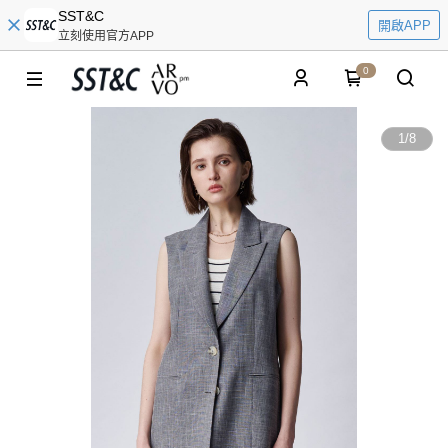
SST&C
開啟APP
立刻使用官方APP
0
1
/
8