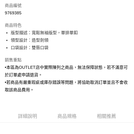
商品編號
信用卡分期付款
9769385
3 期 0 利率 每期
NT$860
21家銀行
商品特色
6 期 0 利率 每期
NT$430
21家銀行
合作金庫商業銀行
第一商業銀行
版型描述：寬鬆無袖版型，單排單釦
華南商業銀行
彰化商業銀行
合作金庫商業銀行
第一商業銀行
LINE Pay
領型設計：造型劍領
上海商業儲蓄銀行
台北富邦商業銀行
華南商業銀行
彰化商業銀行
國泰世華商業銀行
兆豐國際商業銀行
口袋設計：雙唇口袋
Apple Pay
上海商業儲蓄銀行
台北富邦商業銀行
臺灣中小企業銀行
台中商業銀行
國泰世華商業銀行
兆豐國際商業銀行
銷售重點
匯豐（台灣）商業銀行
華泰商業銀行
街口支付
臺灣中小企業銀行
台中商業銀行
聯邦商業銀行
遠東國際商業銀行
•本區為OUTLET店中實際陳列之商品，無法保障狀態，若不滿意可
匯豐（台灣）商業銀行
華泰商業銀行
悠遊付
元大商業銀行
永豐商業銀行
於訂單處申請退貨。
聯邦商業銀行
遠東國際商業銀行
玉山商業銀行
星展（台灣）商業銀行
元大商業銀行
永豐商業銀行
•若商品有嚴重瑕疵或庫存錯誤等問題，將協助取消訂單並且不會收
Google Pay
台新國際商業銀行
中國信託商業銀行
玉山商業銀行
星展（台灣）商業銀行
取該商品費用。
台灣樂天信用卡公司
台新國際商業銀行
中國信託商業銀行
全盈+PAY
台灣樂天信用卡公司
AFTEE先享後付
相關說明
詳細說明
商品規格
相關推薦
【關於「AFTEE先享後付」】
ATM付款
AFTEE先享後付是「在收到商品之後才付款」的支付方式。 讓您購物簡單
便利好安心！