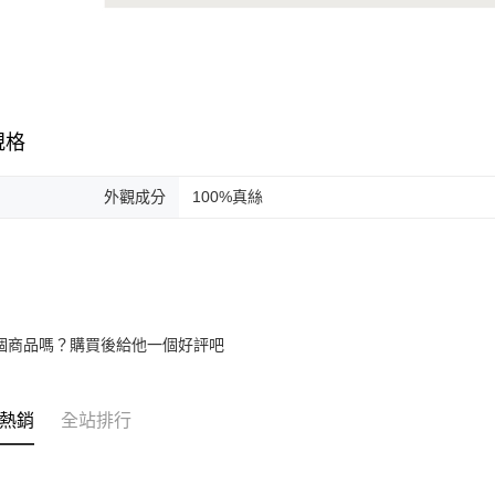
規格
外觀成分
100%真絲
個商品嗎？購買後給他一個好評吧
熱銷
全站排行