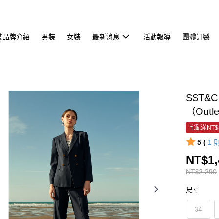
雙品牌介紹
男裝
女裝
最新消息
活動報導
團體訂製
SST&
（Outl
宅配滿NT$
5 (
1
NT$1,
NT$2,290
尺寸
34