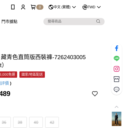
0
中文 (繁體)
TWD
門市據點
C 藏青色直筒版西裝褲-7262403005
et）
3,000免運
國家/地區配送
則評價
)
489
36
38
40
42