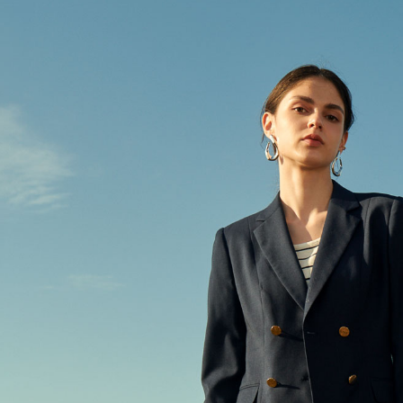
※ 請注意
LINEX 
絡購買商品
先享後付
※ 交易是
是否繳費成
付客戶支
【注意事
１．透過由
交易，需
求債權轉
２．關於
https://aft
３．未成
「AFTE
任。
４．使用「
即時審查
結果請求
５．嚴禁
形，恩沛
動。