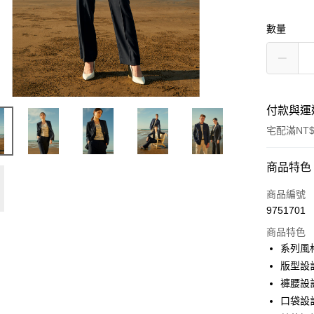
數量
付款與運
宅配滿NT$
付款方式
商品特色
信用卡一
商品編號
9751701
信用卡分
商品特色
3 期 
系列風
6 期 
合作金
版型設
華南商
褲腰設
合作金
LINE Pay
上海商
華南商
口袋設
國泰世
Apple Pay
上海商