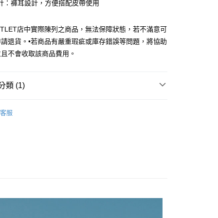
計：褲耳設計，方便搭配皮帶使用
小企業銀行
台中商業銀行
華商業銀行
兆豐國際商業銀行
台灣）商業銀行
華泰商業銀行
小企業銀行
台中商業銀行
業銀行
遠東國際商業銀行
UTLET店中實際陳列之商品，無法保障狀態，若不滿意可
台灣）商業銀行
華泰商業銀行
業銀行
永豐商業銀行
業銀行
遠東國際商業銀行
申請退貨。•若商品有嚴重瑕疵或庫存錯誤等問題，將協助
業銀行
星展（台灣）商業銀行
業銀行
永豐商業銀行
y
並且不會收取該商品費用。
際商業銀行
中國信託商業銀行
業銀行
星展（台灣）商業銀行
天信用卡公司
際商業銀行
中國信託商業銀行
天信用卡公司
類 (1)
享後付
Outlet女裝
女裝 西裝褲
FTEE先享後付」】
客服
先享後付是「在收到商品之後才付款」的支付方式。 讓您購物簡單
心！
：不需註冊會員、不需綁卡、不需儲值。
：只要手機號碼，簡訊認證，即可結帳。
：先確認商品／服務後，再付款。
宅配
EE先享後付」結帳流程】
20，滿NT$3,000(含以上)免運費
方式選擇「AFTEE先享後付」後，將跳轉至「AFTEE先享後
頁面，進行簡訊認證並確認金額後，即可完成結帳。
離島宅配
成立數日內，您將收到繳費通知簡訊。
費通知簡訊後14天內，點擊此簡訊中的連結，可透過四大超商
50，滿NT$3,500(含以上)免運費
網路銀行／等多元方式進行付款，方視為交易完成。