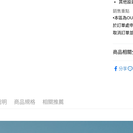
其他設
臺灣中
國泰世
匯豐（
街口支付
銷售重點
臺灣中
聯邦商
•本區為O
匯豐（
悠遊付
元大商
聯邦商
於訂單處
玉山商
元大商
Google Pa
取消訂單
台新國
玉山商
台灣樂
台新國
全盈+PAY
台灣樂
商品相關分
AFTEE先
相關說明
Outlet商品
【關於「A
分享
ATM付款
AFTEE
便利好安
１．簡單
２．便利
運送方式
３．安心
說明
商品規格
相關推薦
新竹物流
【「AFT
每筆NT$1
１．於結帳
付」結帳
新竹物流
２．訂單
３．收到繳
每筆NT$3
／ATM／