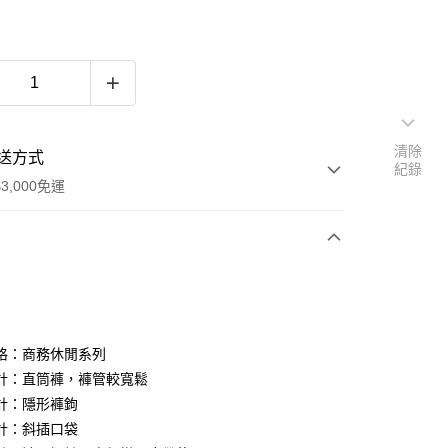
清除
送方式
紀錄
3,000免運
次付款
期付款
0 利率 每期
NT$496
21家銀行
格：商務休閒系列
0 利率 每期
NT$248
21家銀行
庫商業銀行
第一商業銀行
計：直筒褲，褲管較寬鬆
業銀行
彰化商業銀行
計：隱形褲鉤
庫商業銀行
第一商業銀行
業儲蓄銀行
台北富邦商業銀行
業銀行
彰化商業銀行
計：斜插口袋
華商業銀行
兆豐國際商業銀行
業儲蓄銀行
台北富邦商業銀行