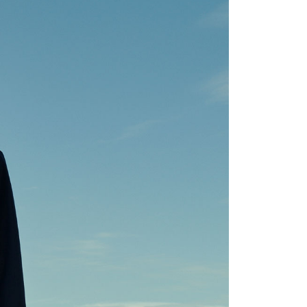
：結帳手續完成當下不需立刻繳費，但若您需要取消訂單，請聯
宇迅國際
查看運費
的店家。未經商家同意取消之訂單仍視為有效，需透過AFTEE
繳納相關費用。
否成功請以「AFTEE先享後付 」之結帳頁面顯示為準，若有關於
功／繳費後需取消欲退款等相關疑問，請聯繫「AFTEE先享後
援中心」
https://netprotections.freshdesk.com/support/home
項】
恩沛科技股份有限公司提供之「AFTEE先享後付」服務完成之
依本服務之必要範圍內提供個人資料，並將交易相關給付款項請
讓予恩沛科技股份有限公司。
個人資料處理事宜，請瀏覽以下網址：
ee.tw/terms/#terms3
年的使用者請事先徵得法定代理人或監護人之同意方可使用
E先享後付」，若未經同意申辦者引起之損失，本公司不負相關責
AFTEE先享後付」時，將依據個別帳號之用戶狀況，依本公司
核予不同之上限額度；若仍有額度不足之情形，本公司將視審查
用戶進行身份認證。
一人註冊多個帳號或使用他人資訊註冊。若發現惡意使用之情
科技股份有限公司將有權停止該用戶之使用額度並採取法律行