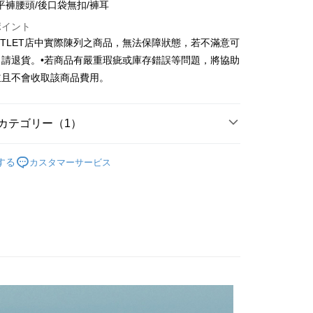
業銀行
彰化商業銀行
平褲腰頭/後口袋無扣/褲耳
華商業銀行
兆豐國際商業銀行
業儲蓄銀行
台北富邦商業銀行
小企業銀行
台中商業銀行
ポイント
華商業銀行
兆豐國際商業銀行
(台湾)商業銀行
華泰商業銀行
UTLET店中實際陳列之商品，無法保障狀態，若不滿意可
小企業銀行
台中商業銀行
業銀行
遠東国際商業銀行
申請退貨。•若商品有嚴重瑕疵或庫存錯誤等問題，將協助
(台湾)商業銀行
華泰商業銀行
t
業銀行
永豐商業銀行
業銀行
遠東国際商業銀行
並且不會收取該商品費用。
業銀行
星展(台湾)商業銀行
業銀行
永豐商業銀行
y
際商業銀行
中国信託商業銀行
業銀行
星展(台湾)商業銀行
天クレジットカード会社
際商業銀行
中国信託商業銀行
カテゴリー（1）
天クレジットカード会社
代金後払い
Outlet男裝
男裝 西裝褲
する
カスタマーサービス
TEE代金後払いについて
い方法でAFTEE代金後払いを選択すると、携帯電話認証ウィン
示されます。
で認証してお支払い手続を進めてください。
るときのお支払いは不要です。商品はご指定の住所に配送されま
が完了すると、携帯に支払い通知のSMSが届きます。アプリ会
宅配
、AFTEE アプリプッシュ通知が届きます。
$120、NT$3,000以上で送料無料
け取り時のお支払いは不要です。商品を確かめてから、SMSま
の通知に従って、4大コンビニ、またはATM/オンラインバンキ
離島宅配
支払いください。