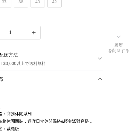
37
38
40
42
履歴
を削除する
配送方法
T$3,000以上で送料無料
方法
徴
カード1回払い
トカード分割払い
徴
い、金利0、毎回
NT$561
21行の銀行
格：商務休閒系列
い、金利0、毎回
NT$280
21行の銀行
庫商業銀行
第一商業銀行
鳥格休閒西裝，適宜日常休閒混搭&輕奢派對穿搭 。
業銀行
彰化商業銀行
庫商業銀行
第一商業銀行
述：裁縫版
業儲蓄銀行
台北富邦商業銀行