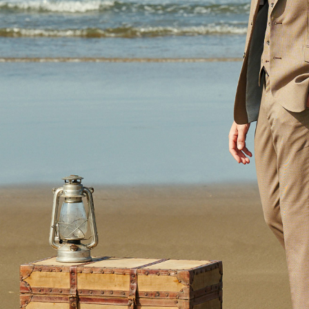
AFTEE
なります。
延滞納金
後見人の同
個人情報
を行使し
cs_tw@netp
を、必要な
AFTEE
意いただ