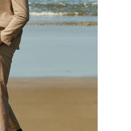
の初回ご利用の際に、審査を通過すれば、最高額がNT$10,000に
支払い期限を過ぎた場合、その金額に基づいて年利20%の遅
が加算されます。未成年の利用者は、事前に法定代理人または
意を得ればAFTEEをご利用いただけます。
の処理、利用について疑問がある、または関連する法律の権利
たい場合は、ネットプロテクションズ
rotections.co.jp
にご連絡ください。上記に示した個人情報
購入注文書とあわせてAFTEEにご提供いただく、または
にあなたの個人情報の収集、処理、利用を許可することににご同
けない場合は、当サービスを選択しないでください。