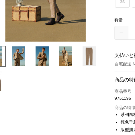
36
数量
支払いと
自宅配送 N
お支払い
商品の特
クレジット
商品番号
9751195
クレジッ
商品の特
3回払
系列風
6回払
合作金
棕色千
華南商
合作金
版型描
LINE Pay
上海商