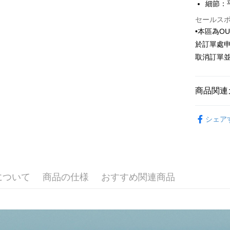
華南商
細節：
国泰世
Apple Pay
上海商
台湾中
セールス
国泰世
HSBC
JKOPAY
•本區為O
台湾中
聯邦商
於訂單處
HSBC
Easy Walle
元大商
聯邦商
取消訂單
玉山商
元大商
Google Pa
台新國
玉山商
台湾楽
台新國
Plus Pay
商品関連
台湾楽
AFTEE
Outlet商品
説明
シェア
一、 AF
ATM払い
1.お支払
ドウが表
2.SMS
3.注文す
配送方法
す。
について
商品の仕様
おすすめ関連商品
4.ご注文
新竹物流
員の場合は
配送毎にNT
5.商品受
たはアプリ
新竹物流
ングでお