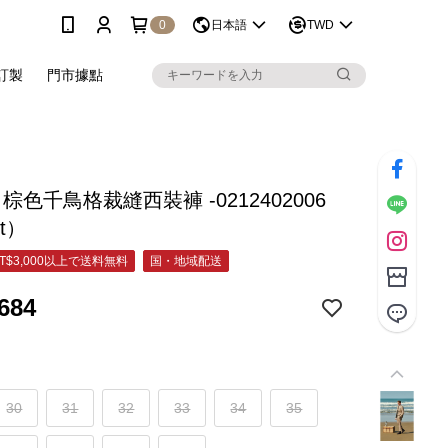
0
日本語
TWD
訂製
門市據點
C 棕色千鳥格裁縫西裝褲 -0212402006
et）
T$3,000以上で送料無料
国・地域配送
684
30
31
32
33
34
35