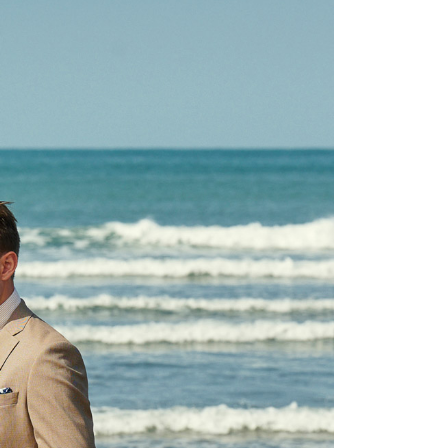
$350、NT$3,500以上で送料無料
限は最短で 14 日以内ですので、ご注意ください。AFTEE ア
ンロードして AFTEE 会員になるとお支払い期限を最長 45 日
宇迅國際
送料を確認
延長できます。
は、ショップが請求した期日と、AFTEEで延長できる日数を
されます。AFTEEで注文すると、商品を受け取るまで支払い
長できますが、商品を期限内に受け取れない場合があります
約商品や商品到着日が比較的遅い商品）。そのため、商品到着
わらず、AFTEEで指定された期限内にお支払いください。
い限度額
AFTEEを ご利用の際に、認証結果及び当社の審査の結果に基づ
額が設定されます。
は最低NT$20です。
台湾の会員のみご利用いただけます。
約「AFTEE代金後払い」（以下当サービスという）はネット
ョンズ（以下 AFTEE という）が提供し、AFTEEが代金を徴収
当サービスご利用の際に提供しなければならない個人情報（注
名、電話番号、受取人の氏名、電話番号、受取人住所を含むが
ない）は、AFTEEに渡され当サービスで必要な範囲内で利用
AFTEEの個人情報の収集、処理、利用について、詳細は
公式ホームページの『個人情報の収集、処理及び利用に関する声
参照ください（
https://aftee.tw/privacypolicy/
）。