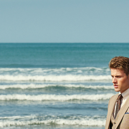
配送毎にNT
代金納付期
プリをダウ
LINEX 
以内まで
お支払期限
もとに計算
期限を延
（例：予
の有無に関
二、支払
1.初回 
き、限度
2.決済金額
3.現在、
三、利用規
プロテクシ
します。
文者の氏
これに限ら
されます。
AFTEE
明』をご