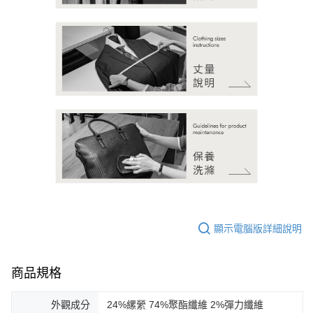
顯示電腦版詳細說明
商品規格
外觀成分
24%縲縈 74%聚酯纖維 2%彈力纖維