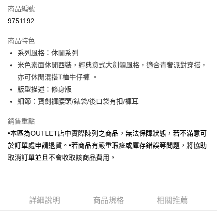
商品編號
信用卡分期付款
9751192
3 期 0 利率 每期
NT$561
21家銀行
商品特色
6 期 0 利率 每期
NT$280
21家銀行
合作金庫商業銀行
第一商業銀行
系列風格：休閒系列
華南商業銀行
彰化商業銀行
合作金庫商業銀行
第一商業銀行
LINE Pay
米色素面休閒西裝，經典意式大劍領風格，適合青奢派對穿搭，
上海商業儲蓄銀行
台北富邦商業銀行
華南商業銀行
彰化商業銀行
國泰世華商業銀行
兆豐國際商業銀行
亦可休閒混搭T桖牛仔褲 。
Apple Pay
上海商業儲蓄銀行
台北富邦商業銀行
臺灣中小企業銀行
台中商業銀行
版型描述：修身版
國泰世華商業銀行
兆豐國際商業銀行
匯豐（台灣）商業銀行
華泰商業銀行
街口支付
臺灣中小企業銀行
台中商業銀行
細節：寶劍褲腰頭/錶袋/後口袋有扣/褲耳
聯邦商業銀行
遠東國際商業銀行
匯豐（台灣）商業銀行
華泰商業銀行
悠遊付
元大商業銀行
永豐商業銀行
銷售重點
聯邦商業銀行
遠東國際商業銀行
玉山商業銀行
星展（台灣）商業銀行
元大商業銀行
永豐商業銀行
•本區為OUTLET店中實際陳列之商品，無法保障狀態，若不滿意可
Google Pay
台新國際商業銀行
中國信託商業銀行
玉山商業銀行
星展（台灣）商業銀行
於訂單處申請退貨。•若商品有嚴重瑕疵或庫存錯誤等問題，將協助
台灣樂天信用卡公司
台新國際商業銀行
中國信託商業銀行
全盈+PAY
取消訂單並且不會收取該商品費用。
台灣樂天信用卡公司
AFTEE先享後付
相關說明
【關於「AFTEE先享後付」】
ATM付款
詳細說明
商品規格
相關推薦
AFTEE先享後付是「在收到商品之後才付款」的支付方式。 讓您購物簡單
便利好安心！