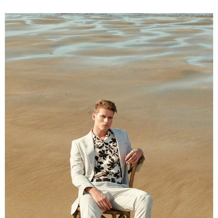
１．簡單：不需註冊會員、不需綁卡、不需儲值。
運送方式
２．便利：只要手機號碼，簡訊認證，即可結帳。
３．安心：先確認商品／服務後，再付款。
新竹物流宅配
每筆NT$120，滿NT$3,000(含以上)免運費
【「AFTEE先享後付」結帳流程】
１．於結帳方式選擇「AFTEE先享後付」後，將跳轉至「AFTEE先享後付」
新竹物流離島宅配
結帳頁面，進行簡訊認證並確認金額後，即可完成結帳。
２．訂單成立數日內，您將收到繳費通知簡訊。
每筆NT$350，滿NT$3,500(含以上)免運費
３．收到繳費通知簡訊後14天內，點擊此簡訊中的連結，可透過四大超商／
ATM／網路銀行／等多元方式進行付款，方視為交易完成。
LINEX 宇迅國際
查看運費
※ 請注意：結帳手續完成當下不需立刻繳費，但若您需要取消訂單，請聯絡
購買商品的店家。未經商家同意取消之訂單仍視為有效，需透過AFTEE先享
後付繳納相關費用。
※ 交易是否成功請以「AFTEE先享後付 」之結帳頁面顯示為準，若有關於
是否繳費成功／繳費後需取消欲退款等相關疑問，請聯繫「AFTEE先享後付
客戶支援中心」
https://netprotections.freshdesk.com/support/home
【注意事項】
１．透過由恩沛科技股份有限公司提供之「AFTEE先享後付」服務完成之交
易，需依本服務之必要範圍內提供個人資料，並將交易相關給付款項請求債
權轉讓予恩沛科技股份有限公司。
２．關於個人資料處理事宜，請瀏覽以下網址：
https://aftee.tw/terms/#terms3
３．未成年的使用者請事先徵得法定代理人或監護人之同意方可使用
「AFTEE先享後付」，若未經同意申辦者引起之損失，本公司不負相關責