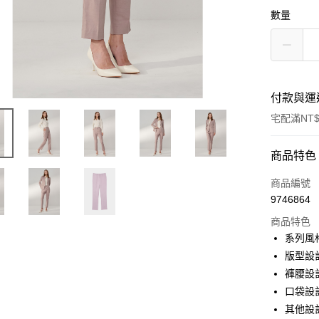
數量
付款與運
宅配滿NT$
付款方式
商品特色
信用卡一
商品編號
9746864
信用卡分
商品特色
3 期 
系列風
6 期 
合作金
版型設
華南商
褲腰設
合作金
LINE Pay
上海商
華南商
口袋設
國泰世
Apple Pay
上海商
其他設
臺灣中
國泰世