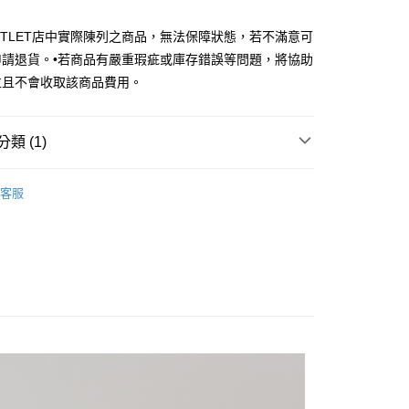
台灣）商業銀行
華泰商業銀行
小企業銀行
台中商業銀行
業銀行
遠東國際商業銀行
UTLET店中實際陳列之商品，無法保障狀態，若不滿意可
台灣）商業銀行
華泰商業銀行
業銀行
永豐商業銀行
業銀行
遠東國際商業銀行
申請退貨。•若商品有嚴重瑕疵或庫存錯誤等問題，將協助
業銀行
星展（台灣）商業銀行
業銀行
永豐商業銀行
y
並且不會收取該商品費用。
際商業銀行
中國信託商業銀行
業銀行
星展（台灣）商業銀行
天信用卡公司
際商業銀行
中國信託商業銀行
天信用卡公司
類 (1)
享後付
Outlet女裝
女裝 西裝褲
FTEE先享後付」】
客服
先享後付是「在收到商品之後才付款」的支付方式。 讓您購物簡單
心！
：不需註冊會員、不需綁卡、不需儲值。
：只要手機號碼，簡訊認證，即可結帳。
：先確認商品／服務後，再付款。
宅配
EE先享後付」結帳流程】
20，滿NT$3,000(含以上)免運費
方式選擇「AFTEE先享後付」後，將跳轉至「AFTEE先享後
頁面，進行簡訊認證並確認金額後，即可完成結帳。
離島宅配
成立數日內，您將收到繳費通知簡訊。
費通知簡訊後14天內，點擊此簡訊中的連結，可透過四大超商
50，滿NT$3,500(含以上)免運費
網路銀行／等多元方式進行付款，方視為交易完成。
：結帳手續完成當下不需立刻繳費，但若您需要取消訂單，請聯