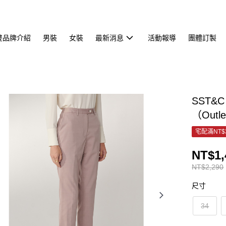
雙品牌介紹
男裝
女裝
最新消息
活動報導
團體訂製
SST&
（Outl
宅配滿NT$
NT$1,
NT$2,290
尺寸
34