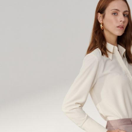
LINEX 
絡購買商品
先享後付
※ 交易是
是否繳費成
付客戶支
【注意事
１．透過由
交易，需
求債權轉
２．關於
https://aft
３．未成
「AFTE
任。
４．使用「
即時審查
結果請求
５．嚴禁
形，恩沛
動。