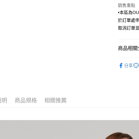
匯豐（
街口支付
銷售重點
臺灣中
聯邦商
•本區為O
匯豐（
悠遊付
元大商
聯邦商
於訂單處
玉山商
元大商
Google Pa
取消訂單
台新國
玉山商
台灣樂
台新國
全盈+PAY
台灣樂
商品相關分
AFTEE先
相關說明
Outlet商品
【關於「A
分享
ATM付款
AFTEE
便利好安
１．簡單
２．便利
運送方式
３．安心
說明
商品規格
相關推薦
新竹物流
【「AFT
每筆NT$1
１．於結帳
付」結帳
新竹物流
２．訂單
３．收到繳
每筆NT$3
／ATM／
※ 請注意