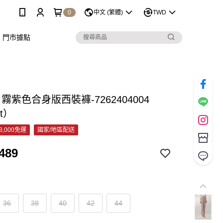
0
中文 (繁體)
TWD
門市據點
C 霧紫色合身版西裝褲-7262404004
et）
3,000免運
國家/地區配送
489
36
38
40
42
44