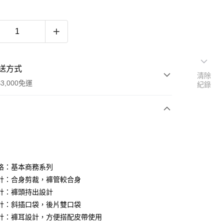
送方式
清除
3,000免運
紀錄
次付款
期付款
0 利率 每期
NT$496
21家銀行
格：基本商務系列
0 利率 每期
NT$248
21家銀行
庫商業銀行
第一商業銀行
計：合身剪裁，褲管較合身
業銀行
彰化商業銀行
計：褲頭持出設計
庫商業銀行
第一商業銀行
業儲蓄銀行
台北富邦商業銀行
業銀行
彰化商業銀行
計：斜插口袋，後片雙口袋
華商業銀行
兆豐國際商業銀行
業儲蓄銀行
台北富邦商業銀行
計：褲耳設計，方便搭配皮帶使用
小企業銀行
台中商業銀行
華商業銀行
兆豐國際商業銀行