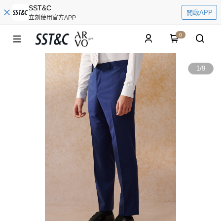
SST&C
開啟APP
立刻使用官方APP
0
1
/
9