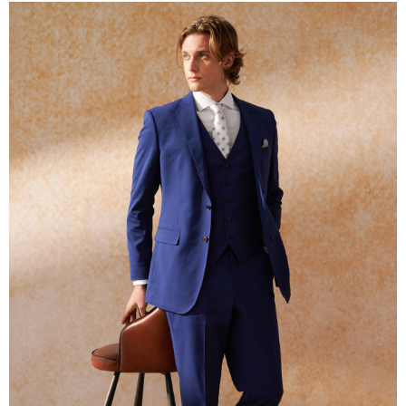
１．簡單：不需註冊會員、不需綁卡、不需儲值。
運送方式
２．便利：只要手機號碼，簡訊認證，即可結帳。
３．安心：先確認商品／服務後，再付款。
新竹物流宅配
每筆NT$120，滿NT$3,000(含以上)免運費
【「AFTEE先享後付」結帳流程】
１．於結帳方式選擇「AFTEE先享後付」後，將跳轉至「AFTEE先享後付」
新竹物流離島宅配
結帳頁面，進行簡訊認證並確認金額後，即可完成結帳。
２．訂單成立數日內，您將收到繳費通知簡訊。
每筆NT$350，滿NT$3,500(含以上)免運費
３．收到繳費通知簡訊後14天內，點擊此簡訊中的連結，可透過四大超商／
ATM／網路銀行／等多元方式進行付款，方視為交易完成。
LINEX 宇迅國際
查看運費
※ 請注意：結帳手續完成當下不需立刻繳費，但若您需要取消訂單，請聯絡
購買商品的店家。未經商家同意取消之訂單仍視為有效，需透過AFTEE先享
後付繳納相關費用。
※ 交易是否成功請以「AFTEE先享後付 」之結帳頁面顯示為準，若有關於
是否繳費成功／繳費後需取消欲退款等相關疑問，請聯繫「AFTEE先享後付
客戶支援中心」
https://netprotections.freshdesk.com/support/home
【注意事項】
１．透過由恩沛科技股份有限公司提供之「AFTEE先享後付」服務完成之交
易，需依本服務之必要範圍內提供個人資料，並將交易相關給付款項請求債
權轉讓予恩沛科技股份有限公司。
２．關於個人資料處理事宜，請瀏覽以下網址：
https://aftee.tw/terms/#terms3
３．未成年的使用者請事先徵得法定代理人或監護人之同意方可使用
「AFTEE先享後付」，若未經同意申辦者引起之損失，本公司不負相關責