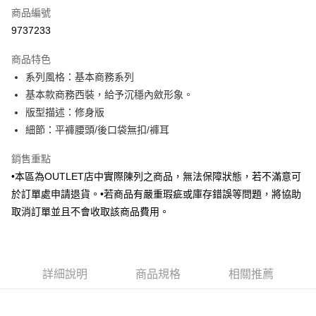
商品編號
信用卡分期付款
9737233
3 期 0 利率 每期
NT$561
21家銀行
商品特色
6 期 0 利率 每期
NT$280
21家銀行
合作金庫商業銀行
第一商業銀行
系列風格：基本商務系列
華南商業銀行
彰化商業銀行
合作金庫商業銀行
第一商業銀行
LINE Pay
基本款商務西裝，給予沉穩內斂形象。
上海商業儲蓄銀行
台北富邦商業銀行
華南商業銀行
彰化商業銀行
國泰世華商業銀行
兆豐國際商業銀行
版型描述：修身版
Apple Pay
上海商業儲蓄銀行
台北富邦商業銀行
臺灣中小企業銀行
台中商業銀行
細節：平褲腰頭/後口袋無扣/褲耳
國泰世華商業銀行
兆豐國際商業銀行
匯豐（台灣）商業銀行
華泰商業銀行
街口支付
臺灣中小企業銀行
台中商業銀行
聯邦商業銀行
遠東國際商業銀行
銷售重點
匯豐（台灣）商業銀行
華泰商業銀行
悠遊付
元大商業銀行
永豐商業銀行
•本區為OUTLET店中實際陳列之商品，無法保障狀態，若不滿意可
聯邦商業銀行
遠東國際商業銀行
玉山商業銀行
星展（台灣）商業銀行
元大商業銀行
永豐商業銀行
於訂單處申請退貨。•若商品有嚴重瑕疵或庫存錯誤等問題，將協助
Google Pay
台新國際商業銀行
中國信託商業銀行
玉山商業銀行
星展（台灣）商業銀行
取消訂單並且不會收取該商品費用。
台灣樂天信用卡公司
台新國際商業銀行
中國信託商業銀行
全盈+PAY
台灣樂天信用卡公司
AFTEE先享後付
相關說明
詳細說明
商品規格
相關推薦
【關於「AFTEE先享後付」】
ATM付款
AFTEE先享後付是「在收到商品之後才付款」的支付方式。 讓您購物簡單
便利好安心！