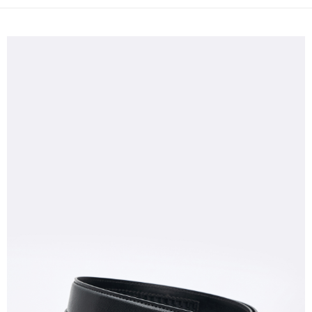
2.SMSで認証してお支払い手続を進めてください。
配送方法
3.注文するときのお支払いは不要です。商品はご指定の住所に配送されま
す。
新竹物流宅配
4.ご注文が完了すると、携帯に支払い通知のSMSが届きます。アプリ会員
配送毎にNT$120、NT$3,000以上で送料無料
の場合は、AFTEE アプリプッシュ通知が届きます。
5.商品受け取り時のお支払いは不要です。商品を確かめてから、SMSまた
新竹物流離島宅配
はアプリの通知に従って、4大コンビニ、またはATM/オンラインバンキン
グでお支払いください。
配送毎にNT$350、NT$3,500以上で送料無料
代金納付期限は最短で 14 日以内ですので、ご注意ください。AFTEE アプ
LINEX 宇迅國際
送料を確認
リをダウンロードして AFTEE 会員になるとお支払い期限を最長 45 日以内
まで延長できます。
お支払期限は、ショップが請求した期日と、AFTEEで延長できる日数をも
とに計算されます。AFTEEで注文すると、商品を受け取るまで支払い期限
を延長できますが、商品を期限内に受け取れない場合があります（例：予
約商品や商品到着日が比較的遅い商品）。そのため、商品到着の有無に関
わらず、AFTEEで指定された期限内にお支払いください。
二、支払い限度額
1.初回 AFTEEを ご利用の際に、認証結果及び当社の審査の結果に基づ
き、限度額が設定されます。
2.決済金額は最低NT$20です。
3.現在、台湾の会員のみご利用いただけます。