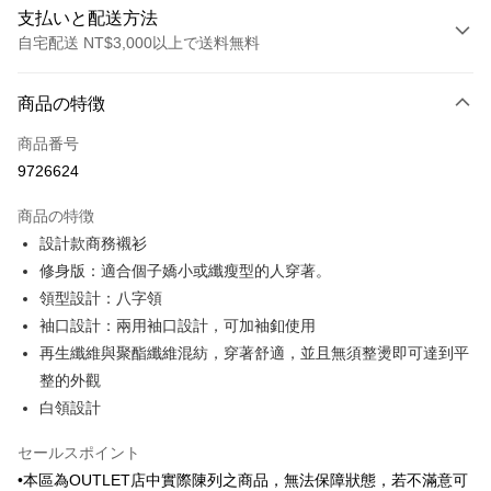
支払いと配送方法
自宅配送 NT$3,000以上で送料無料
お支払い方法
商品の特徴
クレジットカード1回払い
商品番号
クレジットカード分割払い
9726624
3回払い、金利0、毎回
NT$346
21行の銀行
商品の特徴
6回払い、金利0、毎回
NT$173
21行の銀行
合作金庫商業銀行
第一商業銀行
設計款商務襯衫
華南商業銀行
彰化商業銀行
合作金庫商業銀行
第一商業銀行
LINE Pay
修身版：適合個子嬌小或纖瘦型的人穿著。
上海商業儲蓄銀行
台北富邦商業銀行
華南商業銀行
彰化商業銀行
国泰世華商業銀行
兆豐國際商業銀行
領型設計：八字領
Apple Pay
上海商業儲蓄銀行
台北富邦商業銀行
台湾中小企業銀行
台中商業銀行
袖口設計：兩用袖口設計，可加袖釦使用
国泰世華商業銀行
兆豐國際商業銀行
HSBC(台湾)商業銀行
華泰商業銀行
JKOPAY
台湾中小企業銀行
台中商業銀行
再生纖維與聚酯纖維混紡，穿著舒適，並且無須整燙即可達到平
聯邦商業銀行
遠東国際商業銀行
HSBC(台湾)商業銀行
華泰商業銀行
整的外觀
Easy Wallet
元大商業銀行
永豐商業銀行
聯邦商業銀行
遠東国際商業銀行
白領設計
玉山商業銀行
星展(台湾)商業銀行
元大商業銀行
永豐商業銀行
Google Pay
台新國際商業銀行
中国信託商業銀行
玉山商業銀行
星展(台湾)商業銀行
セールスポイント
台湾楽天クレジットカード会社
台新國際商業銀行
中国信託商業銀行
Plus Pay
•本區為OUTLET店中實際陳列之商品，無法保障狀態，若不滿意可
台湾楽天クレジットカード会社