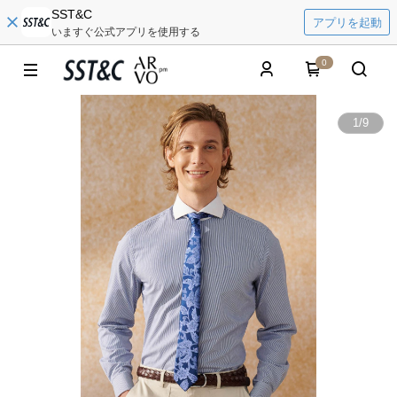
SST&C
アプリを起動
いますぐ公式アプリを使用する
0
1
/
9