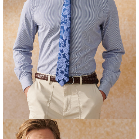
二、支払い限度額
1.初回 AFTEEを ご利用の際に、認証結果及び当社の審査の結果に基づ
き、限度額が設定されます。
2.決済金額は最低NT$20です。
3.現在、台湾の会員のみご利用いただけます。
三、利用規約「AFTEE代金後払い」（以下当サービスという）はネットプ
ロテクションズ（以下 AFTEE という）が提供し、AFTEEが代金を徴収し
ます。当サービスご利用の際に提供しなければならない個人情報（注文者
の氏名、電話番号、受取人の氏名、電話番号、受取人住所を含むがこれに
限らない）は、AFTEEに渡され当サービスで必要な範囲内で利用されま
す。AFTEEの個人情報の収集、処理、利用について、詳細はAFTEE公式ホ
ームページの『個人情報の収集、処理及び利用に関する声明』をご参照く
ださい（
https://aftee.tw/privacypolicy/
）。
AFTEEの初回ご利用の際に、審査を通過すれば、最高額がNT$10,000にな
ります。支払い期限を過ぎた場合、その金額に基づいて年利20%の遅延滞
納金が加算されます。未成年の利用者は、事前に法定代理人または後見人
の同意を得ればAFTEEをご利用いただけます。
個人情報の処理、利用について疑問がある、または関連する法律の権利を
行使したい場合は、ネットプロテクションズ
cs_tw@netprotections.co.jp
にご連絡ください。上記に示した個人情報を、必要な購入注文書とあわせ
てAFTEEにご提供いただく、またはAFTEEにあなたの個人情報の収集、処
理、利用を許可することににご同意いただけない場合は、当サービスを選