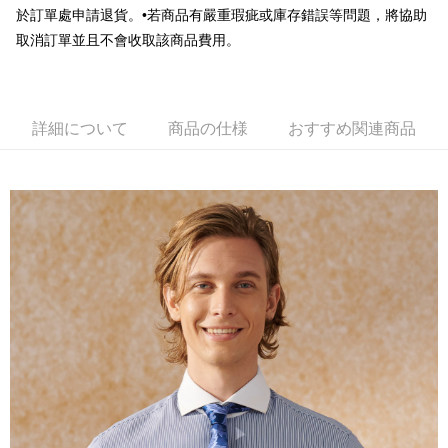
AFTEE代金後払い
於訂單處申請退貨。•若商品有嚴重瑕疵或庫存錯誤等問題，將協助
説明
取消訂單並且不會收取該商品費用。
一、 AFTEE代金後払いについて
ATM払い
1.お支払い方法でAFTEE代金後払いを選択すると、携帯電話認証ウィンド
ウが表示されます。
2.SMSで認証してお支払い手続を進めてください。
配送方法
詳細について
商品の仕様
おすすめ関連商品
3.注文するときのお支払いは不要です。商品はご指定の住所に配送されま
す。
新竹物流宅配
4.ご注文が完了すると、携帯に支払い通知のSMSが届きます。アプリ会員
配送毎にNT$120、NT$3,000以上で送料無料
の場合は、AFTEE アプリプッシュ通知が届きます。
5.商品受け取り時のお支払いは不要です。商品を確かめてから、SMSまた
新竹物流離島宅配
はアプリの通知に従って、4大コンビニ、またはATM/オンラインバンキン
グでお支払いください。
配送毎にNT$350、NT$3,500以上で送料無料
代金納付期限は最短で 14 日以内ですので、ご注意ください。AFTEE アプ
LINEX 宇迅國際
送料を確認
リをダウンロードして AFTEE 会員になるとお支払い期限を最長 45 日以内
まで延長できます。
お支払期限は、ショップが請求した期日と、AFTEEで延長できる日数をも
とに計算されます。AFTEEで注文すると、商品を受け取るまで支払い期限
を延長できますが、商品を期限内に受け取れない場合があります（例：予
約商品や商品到着日が比較的遅い商品）。そのため、商品到着の有無に関
わらず、AFTEEで指定された期限内にお支払いください。