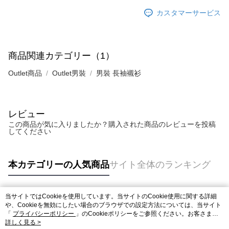
カスタマーサービス
商品関連カテゴリー（1）
Outlet商品
Outlet男裝
男裝 長袖襯衫
レビュー
この商品が気に入りましたか？購入された商品のレビューを投稿
してください
本カテゴリーの人気商品
サイト全体のランキング
当サイトではCookieを使用しています。当サイトのCookie使用に関する詳細
人気タグ
や、Cookieを無効にしたい場合のブラウザでの設定方法については、当サイト
「
プライバシーポリシー
」のCookieポリシーをご参照ください。お客さま
が、当サイトを引き続き使用される場合、当社がサイト利用規約のCookieポリ
詳しく見る >