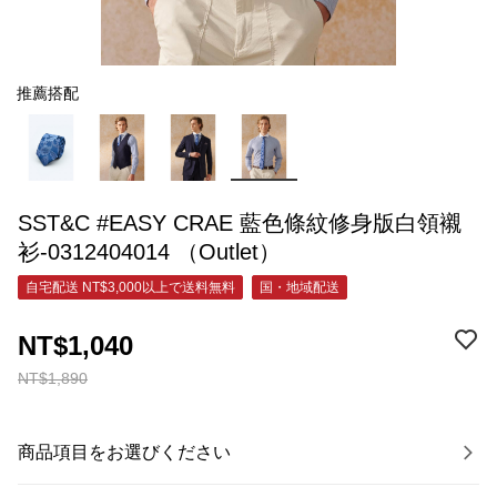
推薦搭配
SST&C #EASY CRAE 藍色條紋修身版白領襯
衫-0312404014 （Outlet）
自宅配送 NT$3,000以上で送料無料
国・地域配送
NT$1,040
NT$1,890
商品項目をお選びください