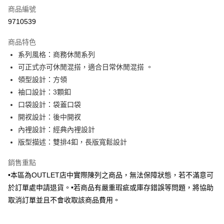
商品編號
信用卡分期付款
9710539
3 期 0 利率 每期
NT$1,189
21家銀行
商品特色
6 期 0 利率 每期
NT$594
21家銀行
合作金庫商業銀行
第一商業銀行
系列風格：商務休閒系列
華南商業銀行
彰化商業銀行
合作金庫商業銀行
第一商業銀行
LINE Pay
可正式亦可休閒混搭，適合日常休閒混搭 。
上海商業儲蓄銀行
台北富邦商業銀行
華南商業銀行
彰化商業銀行
國泰世華商業銀行
兆豐國際商業銀行
領型設計：方領
Apple Pay
上海商業儲蓄銀行
台北富邦商業銀行
臺灣中小企業銀行
台中商業銀行
袖口設計：3顆釦
國泰世華商業銀行
兆豐國際商業銀行
匯豐（台灣）商業銀行
華泰商業銀行
街口支付
臺灣中小企業銀行
台中商業銀行
口袋設計：袋蓋口袋
聯邦商業銀行
遠東國際商業銀行
匯豐（台灣）商業銀行
華泰商業銀行
開衩設計：後中開衩
悠遊付
元大商業銀行
永豐商業銀行
聯邦商業銀行
遠東國際商業銀行
內裡設計：經典內裡設計
玉山商業銀行
星展（台灣）商業銀行
元大商業銀行
永豐商業銀行
Google Pay
版型描述：雙排4釦，長版寬鬆設計
台新國際商業銀行
中國信託商業銀行
玉山商業銀行
星展（台灣）商業銀行
台灣樂天信用卡公司
台新國際商業銀行
中國信託商業銀行
全盈+PAY
銷售重點
台灣樂天信用卡公司
•本區為OUTLET店中實際陳列之商品，無法保障狀態，若不滿意可
AFTEE先享後付
於訂單處申請退貨。•若商品有嚴重瑕疵或庫存錯誤等問題，將協助
相關說明
【關於「AFTEE先享後付」】
取消訂單並且不會收取該商品費用。
ATM付款
AFTEE先享後付是「在收到商品之後才付款」的支付方式。 讓您購物簡單
便利好安心！