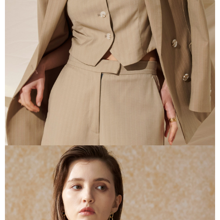
任。
４．使用「AFTEE先享後付」時，將依據個別帳號之用戶狀況，依本公司即
時審查核予不同之上限額度；若仍有額度不足之情形，本公司將視審查結果
請求用戶進行身份認證。
５．嚴禁一人註冊多個帳號或使用他人資訊註冊。若發現惡意使用之情形，
恩沛科技股份有限公司將有權停止該用戶之使用額度並採取法律行動。