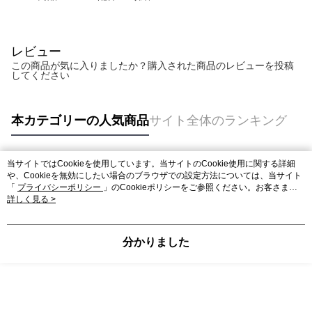
レビュー
この商品が気に入りましたか？購入された商品のレビューを投稿
してください
本カテゴリーの人気商品
サイト全体のランキング
当サイトではCookieを使用しています。当サイトのCookie使用に関する詳細
人気タグ
や、Cookieを無効にしたい場合のブラウザでの設定方法については、当サイト
「
プライバシーポリシー
」のCookieポリシーをご参照ください。お客さま
が、当サイトを引き続き使用される場合、当社がサイト利用規約のCookieポリ
詳しく見る >
シーに基づいてCookieを使用することに同意したものとみなします。
分かりました