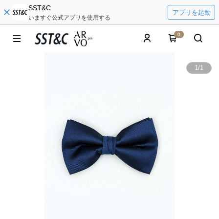
SST&C
アプリを起動
いますぐ公式アプリを使用する
0
1
/
1