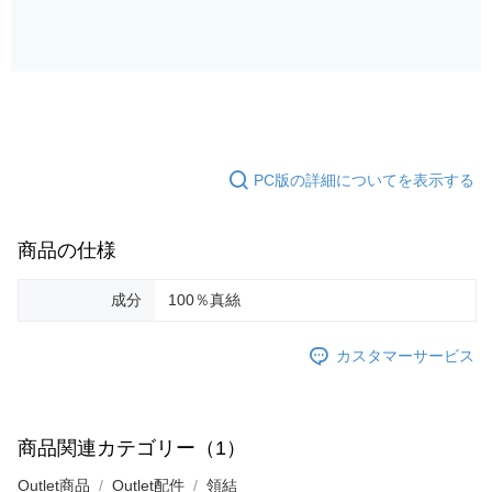
す。AFTEEの個人情報の収集、処理、利用について、詳細はAFTEE公式ホ
ームページの『個人情報の収集、処理及び利用に関する声明』をご参照く
ださい（
https://aftee.tw/privacypolicy/
）。
AFTEEの初回ご利用の際に、審査を通過すれば、最高額がNT$10,000にな
ります。支払い期限を過ぎた場合、その金額に基づいて年利20%の遅延滞
納金が加算されます。未成年の利用者は、事前に法定代理人または後見人
の同意を得ればAFTEEをご利用いただけます。
PC版の詳細についてを表示する
個人情報の処理、利用について疑問がある、または関連する法律の権利を
行使したい場合は、ネットプロテクションズ
cs_tw@netprotections.co.jp
にご連絡ください。上記に示した個人情報を、必要な購入注文書とあわせ
商品の仕様
てAFTEEにご提供いただく、またはAFTEEにあなたの個人情報の収集、処
理、利用を許可することににご同意いただけない場合は、当サービスを選
択しないでください。
成分
100％真絲
カスタマーサービス
商品関連カテゴリー（1）
Outlet商品
Outlet配件
領結