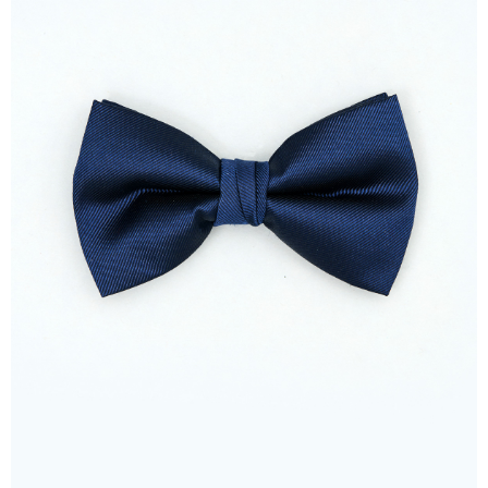
5.商品受け取り時のお支払いは不要です。商品を確かめてから、SMSまた
新竹物流離島宅配
はアプリの通知に従って、4大コンビニ、またはATM/オンラインバンキン
グでお支払いください。
配送毎にNT$350、NT$3,500以上で送料無料
代金納付期限は最短で 14 日以内ですので、ご注意ください。AFTEE アプ
LINEX 宇迅國際
送料を確認
リをダウンロードして AFTEE 会員になるとお支払い期限を最長 45 日以内
まで延長できます。
お支払期限は、ショップが請求した期日と、AFTEEで延長できる日数をも
とに計算されます。AFTEEで注文すると、商品を受け取るまで支払い期限
を延長できますが、商品を期限内に受け取れない場合があります（例：予
約商品や商品到着日が比較的遅い商品）。そのため、商品到着の有無に関
わらず、AFTEEで指定された期限内にお支払いください。
二、支払い限度額
1.初回 AFTEEを ご利用の際に、認証結果及び当社の審査の結果に基づ
き、限度額が設定されます。
2.決済金額は最低NT$20です。
3.現在、台湾の会員のみご利用いただけます。
三、利用規約「AFTEE代金後払い」（以下当サービスという）はネットプ
ロテクションズ（以下 AFTEE という）が提供し、AFTEEが代金を徴収し
ます。当サービスご利用の際に提供しなければならない個人情報（注文者
の氏名、電話番号、受取人の氏名、電話番号、受取人住所を含むがこれに
限らない）は、AFTEEに渡され当サービスで必要な範囲内で利用されま