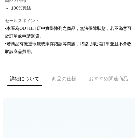
商品の特徴
6回払い、金利0、毎回
NT$118
21行の銀行
合作金庫商業銀行
第一商業銀行
100%真絲
華南商業銀行
彰化商業銀行
合作金庫商業銀行
第一商業銀行
LINE Pay
上海商業儲蓄銀行
台北富邦商業銀行
華南商業銀行
彰化商業銀行
セールスポイント
国泰世華商業銀行
兆豐國際商業銀行
Apple Pay
上海商業儲蓄銀行
台北富邦商業銀行
•本區為OUTLET店中實際陳列之商品，無法保障狀態，若不滿意可
台湾中小企業銀行
台中商業銀行
国泰世華商業銀行
兆豐國際商業銀行
HSBC(台湾)商業銀行
華泰商業銀行
於訂單處申請退貨。
JKOPAY
台湾中小企業銀行
台中商業銀行
聯邦商業銀行
遠東国際商業銀行
•若商品有嚴重瑕疵或庫存錯誤等問題，將協助取消訂單並且不會收
HSBC(台湾)商業銀行
華泰商業銀行
Easy Wallet
元大商業銀行
永豐商業銀行
聯邦商業銀行
遠東国際商業銀行
取該商品費用。
玉山商業銀行
星展(台湾)商業銀行
元大商業銀行
永豐商業銀行
Google Pay
台新國際商業銀行
中国信託商業銀行
玉山商業銀行
星展(台湾)商業銀行
台湾楽天クレジットカード会社
台新國際商業銀行
中国信託商業銀行
Plus Pay
台湾楽天クレジットカード会社
詳細について
商品の仕様
おすすめ関連商品
AFTEE代金後払い
説明
一、 AFTEE代金後払いについて
ATM払い
1.お支払い方法でAFTEE代金後払いを選択すると、携帯電話認証ウィンド
ウが表示されます。
2.SMSで認証してお支払い手続を進めてください。
配送方法
3.注文するときのお支払いは不要です。商品はご指定の住所に配送されま
す。
新竹物流宅配
4.ご注文が完了すると、携帯に支払い通知のSMSが届きます。アプリ会員
配送毎にNT$120、NT$3,000以上で送料無料
の場合は、AFTEE アプリプッシュ通知が届きます。