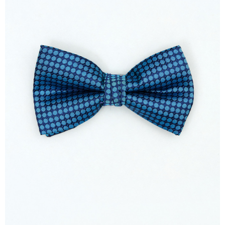
１．於結帳方式選擇「AFTEE先享後付」後，將跳轉至「AFTEE先享後付」
新竹物流離島宅配
結帳頁面，進行簡訊認證並確認金額後，即可完成結帳。
２．訂單成立數日內，您將收到繳費通知簡訊。
每筆NT$350，滿NT$3,500(含以上)免運費
３．收到繳費通知簡訊後14天內，點擊此簡訊中的連結，可透過四大超商／
ATM／網路銀行／等多元方式進行付款，方視為交易完成。
LINEX 宇迅國際
查看運費
※ 請注意：結帳手續完成當下不需立刻繳費，但若您需要取消訂單，請聯絡
購買商品的店家。未經商家同意取消之訂單仍視為有效，需透過AFTEE先享
後付繳納相關費用。
※ 交易是否成功請以「AFTEE先享後付 」之結帳頁面顯示為準，若有關於
是否繳費成功／繳費後需取消欲退款等相關疑問，請聯繫「AFTEE先享後付
客戶支援中心」
https://netprotections.freshdesk.com/support/home
【注意事項】
１．透過由恩沛科技股份有限公司提供之「AFTEE先享後付」服務完成之交
易，需依本服務之必要範圍內提供個人資料，並將交易相關給付款項請求債
權轉讓予恩沛科技股份有限公司。
２．關於個人資料處理事宜，請瀏覽以下網址：
https://aftee.tw/terms/#terms3
３．未成年的使用者請事先徵得法定代理人或監護人之同意方可使用
「AFTEE先享後付」，若未經同意申辦者引起之損失，本公司不負相關責
任。
４．使用「AFTEE先享後付」時，將依據個別帳號之用戶狀況，依本公司即
時審查核予不同之上限額度；若仍有額度不足之情形，本公司將視審查結果
請求用戶進行身份認證。
５．嚴禁一人註冊多個帳號或使用他人資訊註冊。若發現惡意使用之情形，