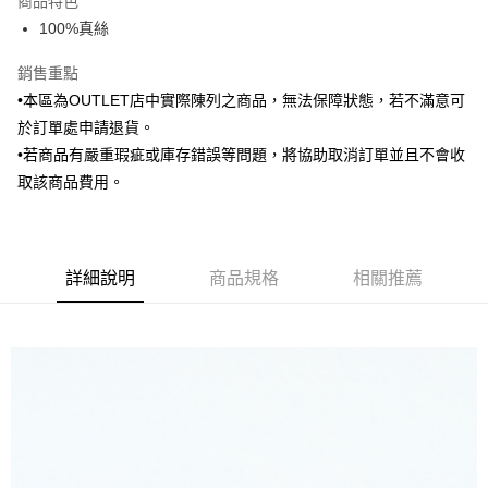
商品特色
6 期 0 利率 每期
NT$118
21家銀行
合作金庫商業銀行
第一商業銀行
100%真絲
華南商業銀行
彰化商業銀行
合作金庫商業銀行
第一商業銀行
LINE Pay
上海商業儲蓄銀行
台北富邦商業銀行
華南商業銀行
彰化商業銀行
銷售重點
國泰世華商業銀行
兆豐國際商業銀行
Apple Pay
上海商業儲蓄銀行
台北富邦商業銀行
•本區為OUTLET店中實際陳列之商品，無法保障狀態，若不滿意可
臺灣中小企業銀行
台中商業銀行
國泰世華商業銀行
兆豐國際商業銀行
於訂單處申請退貨。
匯豐（台灣）商業銀行
華泰商業銀行
街口支付
臺灣中小企業銀行
台中商業銀行
聯邦商業銀行
遠東國際商業銀行
•若商品有嚴重瑕疵或庫存錯誤等問題，將協助取消訂單並且不會收
匯豐（台灣）商業銀行
華泰商業銀行
悠遊付
元大商業銀行
永豐商業銀行
取該商品費用。
聯邦商業銀行
遠東國際商業銀行
玉山商業銀行
星展（台灣）商業銀行
元大商業銀行
永豐商業銀行
Google Pay
台新國際商業銀行
中國信託商業銀行
玉山商業銀行
星展（台灣）商業銀行
台灣樂天信用卡公司
台新國際商業銀行
中國信託商業銀行
全盈+PAY
台灣樂天信用卡公司
詳細說明
商品規格
相關推薦
AFTEE先享後付
相關說明
【關於「AFTEE先享後付」】
ATM付款
AFTEE先享後付是「在收到商品之後才付款」的支付方式。 讓您購物簡單
便利好安心！
１．簡單：不需註冊會員、不需綁卡、不需儲值。
運送方式
２．便利：只要手機號碼，簡訊認證，即可結帳。
３．安心：先確認商品／服務後，再付款。
新竹物流宅配
每筆NT$120，滿NT$3,000(含以上)免運費
【「AFTEE先享後付」結帳流程】