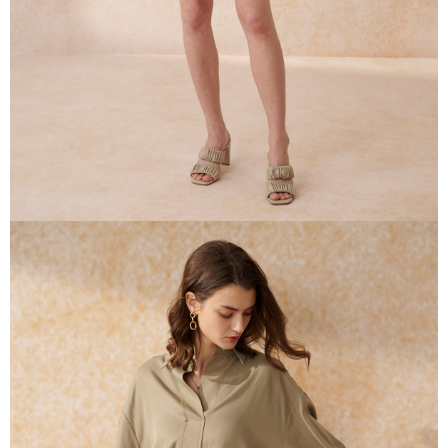
任。
４．使用「AFTEE先享後付」時，將依據個別帳號之用戶狀況，依本公司即
時審查核予不同之上限額度；若仍有額度不足之情形，本公司將視審查結果
請求用戶進行身份認證。
５．嚴禁一人註冊多個帳號或使用他人資訊註冊。若發現惡意使用之情形，
恩沛科技股份有限公司將有權停止該用戶之使用額度並採取法律行動。