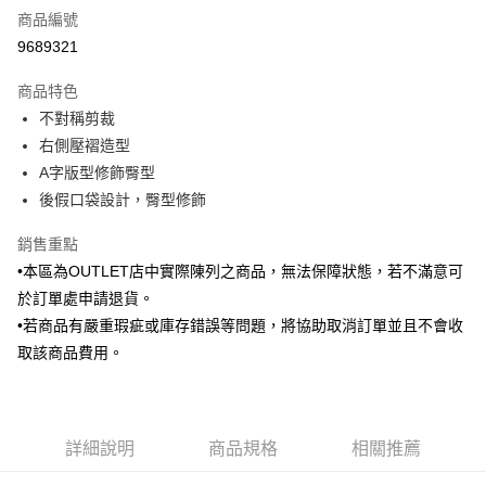
商品編號
信用卡分期付款
9689321
3 期 0 利率 每期
NT$493
21家銀行
商品特色
6 期 0 利率 每期
NT$246
21家銀行
合作金庫商業銀行
第一商業銀行
不對稱剪裁
華南商業銀行
彰化商業銀行
合作金庫商業銀行
第一商業銀行
LINE Pay
右側壓褶造型
上海商業儲蓄銀行
台北富邦商業銀行
華南商業銀行
彰化商業銀行
國泰世華商業銀行
兆豐國際商業銀行
A字版型修飾臀型
Apple Pay
上海商業儲蓄銀行
台北富邦商業銀行
臺灣中小企業銀行
台中商業銀行
後假口袋設計，臀型修飾
國泰世華商業銀行
兆豐國際商業銀行
匯豐（台灣）商業銀行
華泰商業銀行
街口支付
臺灣中小企業銀行
台中商業銀行
聯邦商業銀行
遠東國際商業銀行
銷售重點
匯豐（台灣）商業銀行
華泰商業銀行
悠遊付
元大商業銀行
永豐商業銀行
•本區為OUTLET店中實際陳列之商品，無法保障狀態，若不滿意可
聯邦商業銀行
遠東國際商業銀行
玉山商業銀行
星展（台灣）商業銀行
元大商業銀行
永豐商業銀行
於訂單處申請退貨。
Google Pay
台新國際商業銀行
中國信託商業銀行
玉山商業銀行
星展（台灣）商業銀行
•若商品有嚴重瑕疵或庫存錯誤等問題，將協助取消訂單並且不會收
台灣樂天信用卡公司
台新國際商業銀行
中國信託商業銀行
全盈+PAY
取該商品費用。
台灣樂天信用卡公司
AFTEE先享後付
相關說明
【關於「AFTEE先享後付」】
ATM付款
詳細說明
商品規格
相關推薦
AFTEE先享後付是「在收到商品之後才付款」的支付方式。 讓您購物簡單
便利好安心！