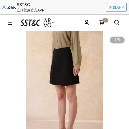
SST&C
開啟APP
立刻使用官方APP
0
1
/
8