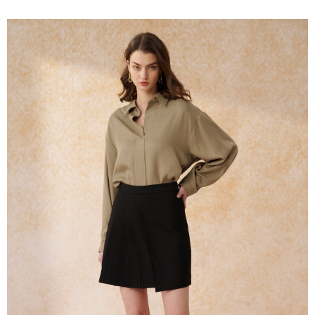
１．簡單：不需註冊會員、不需綁卡、不需儲值。
運送方式
２．便利：只要手機號碼，簡訊認證，即可結帳。
３．安心：先確認商品／服務後，再付款。
新竹物流宅配
每筆NT$120，滿NT$3,000(含以上)免運費
【「AFTEE先享後付」結帳流程】
１．於結帳方式選擇「AFTEE先享後付」後，將跳轉至「AFTEE先享後付」
新竹物流離島宅配
結帳頁面，進行簡訊認證並確認金額後，即可完成結帳。
２．訂單成立數日內，您將收到繳費通知簡訊。
每筆NT$350，滿NT$3,500(含以上)免運費
３．收到繳費通知簡訊後14天內，點擊此簡訊中的連結，可透過四大超商／
ATM／網路銀行／等多元方式進行付款，方視為交易完成。
LINEX 宇迅國際
查看運費
※ 請注意：結帳手續完成當下不需立刻繳費，但若您需要取消訂單，請聯絡
購買商品的店家。未經商家同意取消之訂單仍視為有效，需透過AFTEE先享
後付繳納相關費用。
※ 交易是否成功請以「AFTEE先享後付 」之結帳頁面顯示為準，若有關於
是否繳費成功／繳費後需取消欲退款等相關疑問，請聯繫「AFTEE先享後付
客戶支援中心」
https://netprotections.freshdesk.com/support/home
【注意事項】
１．透過由恩沛科技股份有限公司提供之「AFTEE先享後付」服務完成之交
易，需依本服務之必要範圍內提供個人資料，並將交易相關給付款項請求債
權轉讓予恩沛科技股份有限公司。
２．關於個人資料處理事宜，請瀏覽以下網址：
https://aftee.tw/terms/#terms3
３．未成年的使用者請事先徵得法定代理人或監護人之同意方可使用
「AFTEE先享後付」，若未經同意申辦者引起之損失，本公司不負相關責