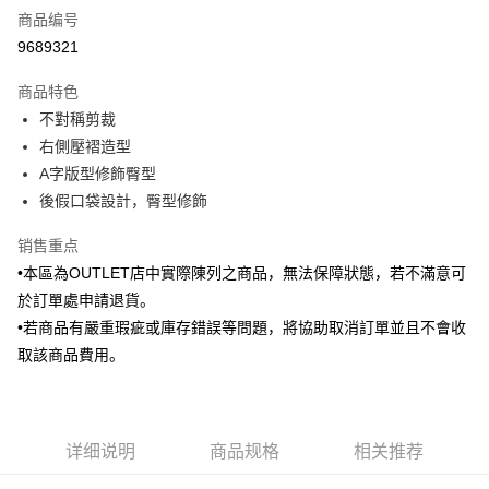
商品编号
信用卡分期付款
9689321
3期 0利率，每期
NT$493
21家银行
商品特色
6期 0利率，每期
NT$246
21家银行
合作金库商业银行
第一商业银行
不對稱剪裁
华南商业银行
彰化商业银行
合作金库商业银行
第一商业银行
LINE Pay
右側壓褶造型
上海商业储蓄银行
台北富邦商业银行
华南商业银行
彰化商业银行
国泰世华商业银行
兆丰国际商业银行
A字版型修飾臀型
Apple Pay
上海商业储蓄银行
台北富邦商业银行
台湾中小企业银行
台中商业银行
後假口袋設計，臀型修飾
国泰世华商业银行
兆丰国际商业银行
汇丰（台湾）商业银行
华泰商业银行
街口支付
台湾中小企业银行
台中商业银行
联邦商业银行
远东国际商业银行
销售重点
汇丰（台湾）商业银行
华泰商业银行
悠遊付
元大商业银行
永丰商业银行
•本區為OUTLET店中實際陳列之商品，無法保障狀態，若不滿意可
联邦商业银行
远东国际商业银行
玉山商业银行
星展（台湾）商业银行
元大商业银行
永丰商业银行
於訂單處申請退貨。
Google Pay
台新国际商业银行
中国信托商业银行
玉山商业银行
星展（台湾）商业银行
•若商品有嚴重瑕疵或庫存錯誤等問題，將協助取消訂單並且不會收
台湾乐天信用卡公司
台新国际商业银行
中国信托商业银行
Plus PAY
取該商品費用。
台湾乐天信用卡公司
AFTEE先享后付
相关说明
一、關於 AFTEE先享後付
ATM付款
详细说明
商品规格
相关推荐
1. 於付款方式選擇AFTEE先享後付，將跳出AFTEE先享後付手機驗證視
窗。