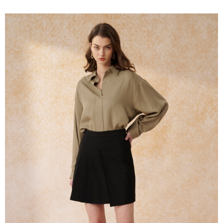
2. 進行簡訊驗證之後，即可完成結帳手續。
运送方式
3. 訂單確認後不需事先繳費，商品會配送至您的指定地址。
4. 下訂完成後，您的手機會收到一封繳費通知簡訊，APP會員則會收到
新竹物流宅配
AFTEE APP推播通知。
每笔NT$120，满NT$3,000(含以上)免运费
5. 收到商品當下無需繳費，確認無誤後，請再利用繳費通知簡訊或AFTEE
APP於四大便利商店‧ATM/網銀等方式進行付款。
新竹物流離島宅配
請留意繳費期限為 14 天。唯有下載 AFTEE App 成為 AFTEE 會員者方能享
每笔NT$350，满NT$3,500(含以上)免运费
有最長 45 天內付款之服務。
LINEX 宇迅國際
查看运费
繳費期限，為商家向您請款的時間，再加上使用AFTEE可延長的天數所計算
出。使用AFTEE下訂可以延長您收到商品前的繳費天數，但無法保證一定能
夠在期限內收到商品(例如:預購商品或預計到貨時間較長者)。因此無論收到
商品與否，仍需要請您在AFTEE規定的時間內完成繳費。
二、付款限制
1. 初次使用 AFTEE 時，將依認證結果及本公司審查結果，核予每個人不同
之上限額度
2. 結帳金額須大於NT$30
3. 目前僅支援台灣會員
三、聲明條款
「AFTEE先享後付」(下稱本服務)乃由恩沛科技股份有限公司(下稱 AFTEE )
所提供，並由 AFTEE 向您收取款項。因使用本服務所須提供之個人資料(包
含但不限於訂購人姓名、電話，收件人姓名、電話、收件地址)，將交付予