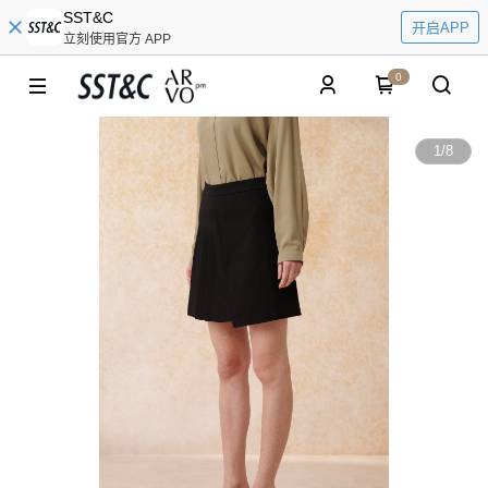
SST&C
开启APP
立刻使用官方 APP
0
1
/
8