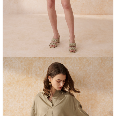
AFTEE 於本服務必要服務範圍內運用。關於 AFTEE 對於個人資料之蒐集、
處理、利用，詳參 AFTEE 官網之『個人資料蒐集、處理及利用告知聲明』
（
https://aftee.tw/privacypolicy/
）。
若款項超過繳費期限，將根據當次的金額加收年利率 16% 的逾期滯納金。
未成年的使用者，請事先徵得法定代理人或監護人之同意方可使用
AFTEE。
若您對於個人資料之處理、利用有任何疑問，或欲行使相關法律權利，請聯
繫恩沛科技股份有限公司。若您不同意我們將上開所示之個人資料，連同必
要之購買訂單資訊提供予 AFTEE ，或讓 AFTEE 蒐集處理利用您的個人資
料，請勿選用本服務。