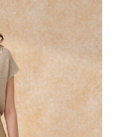
宇迅國際
查看運費
的店家。未經商家同意取消之訂單仍視為有效，需透過AFTEE
繳納相關費用。
否成功請以「AFTEE先享後付 」之結帳頁面顯示為準，若有關於
功／繳費後需取消欲退款等相關疑問，請聯繫「AFTEE先享後
援中心」
https://netprotections.freshdesk.com/support/home
項】
恩沛科技股份有限公司提供之「AFTEE先享後付」服務完成之
依本服務之必要範圍內提供個人資料，並將交易相關給付款項請
讓予恩沛科技股份有限公司。
個人資料處理事宜，請瀏覽以下網址：
ee.tw/terms/#terms3
年的使用者請事先徵得法定代理人或監護人之同意方可使用
E先享後付」，若未經同意申辦者引起之損失，本公司不負相關責
AFTEE先享後付」時，將依據個別帳號之用戶狀況，依本公司
核予不同之上限額度；若仍有額度不足之情形，本公司將視審查
用戶進行身份認證。
一人註冊多個帳號或使用他人資訊註冊。若發現惡意使用之情
科技股份有限公司將有權停止該用戶之使用額度並採取法律行