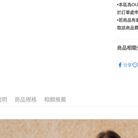
匯豐（
•本區為O
街口支付
臺灣中
聯邦商
於訂單處
匯豐（
悠遊付
元大商
聯邦商
•若商品
玉山商
元大商
Google Pa
取該商品
台新國
玉山商
台灣樂
台新國
全盈+PAY
台灣樂
商品相關分
AFTEE先
相關說明
Outlet商品
【關於「A
分享
ATM付款
AFTEE
便利好安
１．簡單
２．便利
運送方式
３．安心
說明
商品規格
相關推薦
新竹物流
【「AFT
每筆NT$1
１．於結帳
付」結帳
新竹物流
２．訂單
３．收到繳
每筆NT$3
／ATM／
※ 請注意