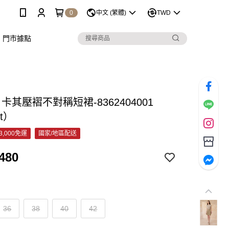
0
中文 (繁體)
TWD
門市據點
C 卡其壓褶不對稱短裙-8362404001
et）
3,000免運
國家/地區配送
480
36
38
40
42