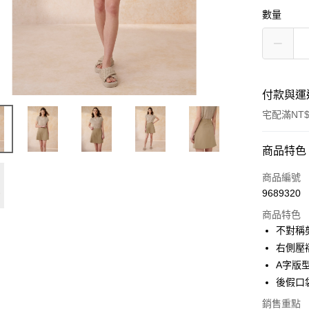
數量
付款與運
宅配滿NT$
付款方式
商品特色
信用卡一
商品編號
9689320
信用卡分
商品特色
3 期 
不對稱
6 期 
合作金
右側壓
華南商
A字版
合作金
LINE Pay
上海商
華南商
後假口
國泰世
Apple Pay
上海商
銷售重點
臺灣中
國泰世