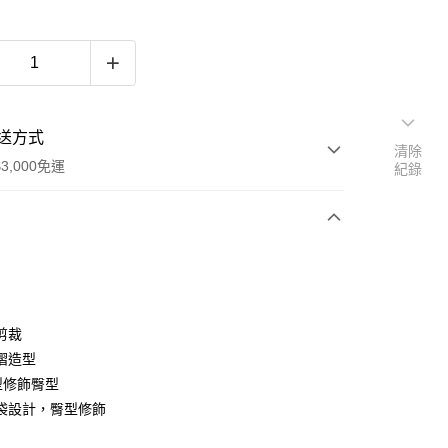
送方式
清除
3,000免運
紀錄
次付款
期付款
0 利率 每期
NT$493
21家銀行
剪裁
0 利率 每期
NT$246
21家銀行
庫商業銀行
第一商業銀行
褶造型
業銀行
彰化商業銀行
型修飾臀型
庫商業銀行
第一商業銀行
業儲蓄銀行
台北富邦商業銀行
業銀行
彰化商業銀行
袋設計，臀型修飾
華商業銀行
兆豐國際商業銀行
業儲蓄銀行
台北富邦商業銀行
小企業銀行
台中商業銀行
華商業銀行
兆豐國際商業銀行