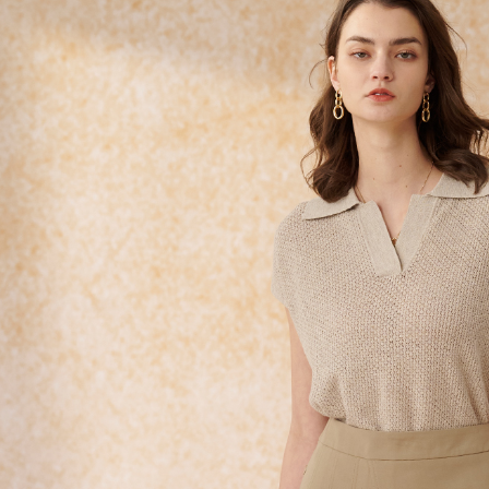
LINEX 
絡購買商品
先享後付
※ 交易是
是否繳費成
付客戶支
【注意事
１．透過由
交易，需
求債權轉
２．關於
https://aft
３．未成
「AFTE
任。
４．使用「
即時審查
結果請求
５．嚴禁
形，恩沛
動。