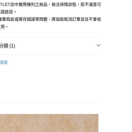
台灣）商業銀行
華泰商業銀行
UTLET店中實際陳列之商品，無法保障狀態，若不滿意可
小企業銀行
台中商業銀行
業銀行
遠東國際商業銀行
申請退貨。
台灣）商業銀行
華泰商業銀行
業銀行
永豐商業銀行
業銀行
遠東國際商業銀行
有嚴重瑕疵或庫存錯誤等問題，將協助取消訂單並且不會收
業銀行
星展（台灣）商業銀行
業銀行
永豐商業銀行
y
費用。
際商業銀行
中國信託商業銀行
業銀行
星展（台灣）商業銀行
天信用卡公司
際商業銀行
中國信託商業銀行
天信用卡公司
類 (1)
享後付
Outlet女裝
女裝 裙子
FTEE先享後付」】
客服
先享後付是「在收到商品之後才付款」的支付方式。 讓您購物簡單
心！
：不需註冊會員、不需綁卡、不需儲值。
：只要手機號碼，簡訊認證，即可結帳。
：先確認商品／服務後，再付款。
宅配
EE先享後付」結帳流程】
20，滿NT$3,000(含以上)免運費
方式選擇「AFTEE先享後付」後，將跳轉至「AFTEE先享後
頁面，進行簡訊認證並確認金額後，即可完成結帳。
離島宅配
成立數日內，您將收到繳費通知簡訊。
費通知簡訊後14天內，點擊此簡訊中的連結，可透過四大超商
50，滿NT$3,500(含以上)免運費
網路銀行／等多元方式進行付款，方視為交易完成。
：結帳手續完成當下不需立刻繳費，但若您需要取消訂單，請聯