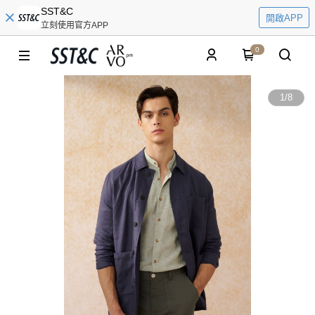
SST&C
開啟APP
立刻使用官方APP
0
1
/
8