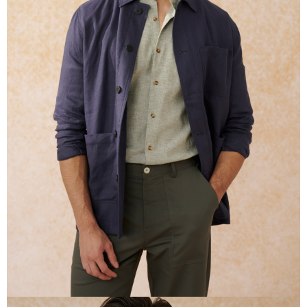
權轉讓予恩沛科技股份有限公司。
２．關於個人資料處理事宜，請瀏覽以下網址：
https://aftee.tw/terms/#terms3
３．未成年的使用者請事先徵得法定代理人或監護人之同意方可使用
「AFTEE先享後付」，若未經同意申辦者引起之損失，本公司不負相關責
任。
４．使用「AFTEE先享後付」時，將依據個別帳號之用戶狀況，依本公司即
時審查核予不同之上限額度；若仍有額度不足之情形，本公司將視審查結果
請求用戶進行身份認證。
５．嚴禁一人註冊多個帳號或使用他人資訊註冊。若發現惡意使用之情形，
恩沛科技股份有限公司將有權停止該用戶之使用額度並採取法律行動。