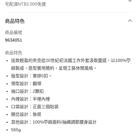
宅配滿NT$3,000免運
付款方式
商品特色
信用卡一次付款
商品編號
信用卡分期付款
9634051
3 期 0 利率 每期
NT$841
21家銀行
商品特色
6 期 0 利率 每期
NT$420
21家銀行
合作金庫商業銀行
第一商業銀行
這款輕盈的夾克從20世紀初法國工作外套汲取靈感，以100%苧
華南商業銀行
彰化商業銀行
合作金庫商業銀行
第一商業銀行
LINE Pay
麻製成，造型實用簡約，呈現工裝休閒風格。
上海商業儲蓄銀行
台北富邦商業銀行
華南商業銀行
彰化商業銀行
國泰世華商業銀行
兆豐國際商業銀行
版型設計：單排5扣。
Apple Pay
上海商業儲蓄銀行
台北富邦商業銀行
臺灣中小企業銀行
台中商業銀行
領型設計：翻領
國泰世華商業銀行
兆豐國際商業銀行
匯豐（台灣）商業銀行
華泰商業銀行
街口支付
臺灣中小企業銀行
台中商業銀行
袖口設計：2顆扣
聯邦商業銀行
遠東國際商業銀行
匯豐（台灣）商業銀行
華泰商業銀行
內裡設計：半裡內裡
悠遊付
元大商業銀行
永豐商業銀行
聯邦商業銀行
遠東國際商業銀行
口袋設計：正面三個貼袋
玉山商業銀行
星展（台灣）商業銀行
元大商業銀行
永豐商業銀行
Google Pay
開岔設計：無衩
台新國際商業銀行
中國信託商業銀行
玉山商業銀行
星展（台灣）商業銀行
台灣樂天信用卡公司
其他設計：100%苧麻面料/抽繩調節腰身設計
台新國際商業銀行
中國信託商業銀行
全盈+PAY
565g
台灣樂天信用卡公司
AFTEE先享後付