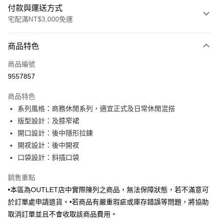
付款與運送方式
宅配滿NT$3,000免運
付款方式
商品特色
信用卡一次付款
商品編號
信用卡分期付款
9557857
3 期 0 利率 每期
NT$496
21家銀行
商品特色
6 期 0 利率 每期
NT$248
21家銀行
合作金庫商業銀行
第一商業銀行
系列風格：商務休閒系列，適宜正式及日常休閒混搭
華南商業銀行
彰化商業銀行
合作金庫商業銀行
第一商業銀行
LINE Pay
版型設計：及膝窄裙
上海商業儲蓄銀行
台北富邦商業銀行
華南商業銀行
彰化商業銀行
國泰世華商業銀行
兆豐國際商業銀行
開口設計：後中隱形拉鍊
Apple Pay
上海商業儲蓄銀行
台北富邦商業銀行
臺灣中小企業銀行
台中商業銀行
開衩設計：後中開衩
國泰世華商業銀行
兆豐國際商業銀行
匯豐（台灣）商業銀行
華泰商業銀行
街口支付
臺灣中小企業銀行
台中商業銀行
口袋設計：斜插口袋
聯邦商業銀行
遠東國際商業銀行
匯豐（台灣）商業銀行
華泰商業銀行
悠遊付
元大商業銀行
永豐商業銀行
銷售重點
聯邦商業銀行
遠東國際商業銀行
玉山商業銀行
星展（台灣）商業銀行
元大商業銀行
永豐商業銀行
•本區為OUTLET店中實際陳列之商品，無法保障狀態，若不滿意可
Google Pay
台新國際商業銀行
中國信託商業銀行
玉山商業銀行
星展（台灣）商業銀行
於訂單處申請退貨。•若商品有嚴重瑕疵或庫存錯誤等問題，將協助
台灣樂天信用卡公司
台新國際商業銀行
中國信託商業銀行
全盈+PAY
取消訂單並且不會收取該商品費用。
台灣樂天信用卡公司