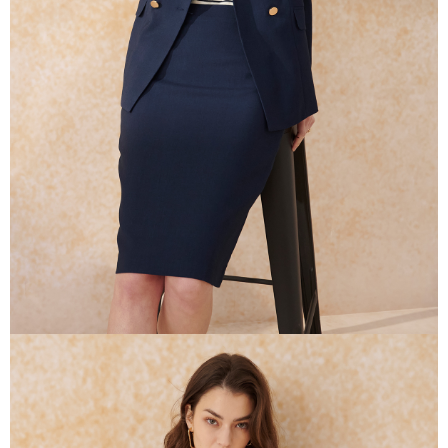
易，需依本服務之必要範圍內提供個人資料，並將交易相關給付款項請求債
權轉讓予恩沛科技股份有限公司。
２．關於個人資料處理事宜，請瀏覽以下網址：
https://aftee.tw/terms/#terms3
３．未成年的使用者請事先徵得法定代理人或監護人之同意方可使用
「AFTEE先享後付」，若未經同意申辦者引起之損失，本公司不負相關責
任。
４．使用「AFTEE先享後付」時，將依據個別帳號之用戶狀況，依本公司即
時審查核予不同之上限額度；若仍有額度不足之情形，本公司將視審查結果
請求用戶進行身份認證。
５．嚴禁一人註冊多個帳號或使用他人資訊註冊。若發現惡意使用之情形，
恩沛科技股份有限公司將有權停止該用戶之使用額度並採取法律行動。