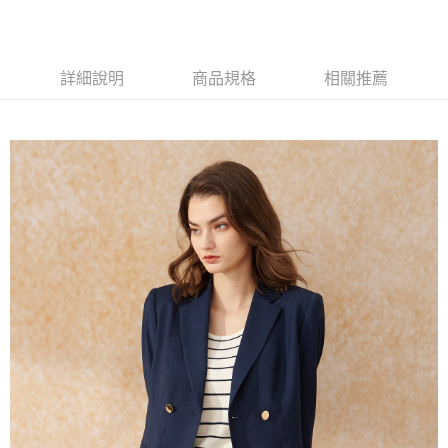
AFTEE先享後付
相關說明
【關於「AFTEE先享後付」】
ATM付款
詳細說明
商品規格
相關推薦
AFTEE先享後付是「在收到商品之後才付款」的支付方式。 讓您購物簡單
便利好安心！
１．簡單：不需註冊會員、不需綁卡、不需儲值。
運送方式
２．便利：只要手機號碼，簡訊認證，即可結帳。
３．安心：先確認商品／服務後，再付款。
新竹物流宅配
每筆NT$120，滿NT$3,000(含以上)免運費
【「AFTEE先享後付」結帳流程】
１．於結帳方式選擇「AFTEE先享後付」後，將跳轉至「AFTEE先享後付」
新竹物流離島宅配
結帳頁面，進行簡訊認證並確認金額後，即可完成結帳。
２．訂單成立數日內，您將收到繳費通知簡訊。
每筆NT$350，滿NT$3,500(含以上)免運費
３．收到繳費通知簡訊後14天內，點擊此簡訊中的連結，可透過四大超商／
ATM／網路銀行／等多元方式進行付款，方視為交易完成。
LINEX 宇迅國際
查看運費
※ 請注意：結帳手續完成當下不需立刻繳費，但若您需要取消訂單，請聯絡
購買商品的店家。未經商家同意取消之訂單仍視為有效，需透過AFTEE先享
後付繳納相關費用。
※ 交易是否成功請以「AFTEE先享後付 」之結帳頁面顯示為準，若有關於
是否繳費成功／繳費後需取消欲退款等相關疑問，請聯繫「AFTEE先享後付
客戶支援中心」
https://netprotections.freshdesk.com/support/home
【注意事項】
１．透過由恩沛科技股份有限公司提供之「AFTEE先享後付」服務完成之交