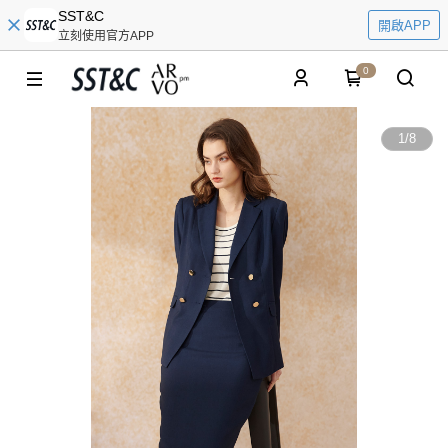
SST&C
開啟APP
立刻使用官方APP
0
1
/
8