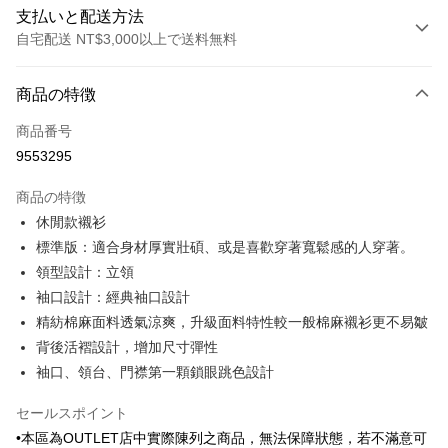
支払いと配送方法
自宅配送 NT$3,000以上で送料無料
お支払い方法
商品の特徴
クレジットカード1回払い
商品番号
クレジットカード分割払い
9553295
3回払い、金利0、毎回
NT$438
21行の銀行
商品の特徴
6回払い、金利0、毎回
NT$219
21行の銀行
合作金庫商業銀行
第一商業銀行
休閒款襯衫
華南商業銀行
彰化商業銀行
合作金庫商業銀行
第一商業銀行
LINE Pay
標準版：適合身材厚實壯碩、或是喜歡穿著寬鬆感的人穿著。
上海商業儲蓄銀行
台北富邦商業銀行
華南商業銀行
彰化商業銀行
国泰世華商業銀行
兆豐國際商業銀行
領型設計：立領
Apple Pay
上海商業儲蓄銀行
台北富邦商業銀行
台湾中小企業銀行
台中商業銀行
袖口設計：經典袖口設計
国泰世華商業銀行
兆豐國際商業銀行
HSBC(台湾)商業銀行
華泰商業銀行
JKOPAY
台湾中小企業銀行
台中商業銀行
精紡棉麻面料透氣涼爽，升級面料特性較一般棉麻襯衫更不易皺
聯邦商業銀行
遠東国際商業銀行
HSBC(台湾)商業銀行
華泰商業銀行
背後活褶設計，增加尺寸彈性
Easy Wallet
元大商業銀行
永豐商業銀行
聯邦商業銀行
遠東国際商業銀行
袖口、領台、門襟第一顆鎖眼跳色設計
玉山商業銀行
星展(台湾)商業銀行
元大商業銀行
永豐商業銀行
Google Pay
台新國際商業銀行
中国信託商業銀行
玉山商業銀行
星展(台湾)商業銀行
セールスポイント
台湾楽天クレジットカード会社
台新國際商業銀行
中国信託商業銀行
Plus Pay
•本區為OUTLET店中實際陳列之商品，無法保障狀態，若不滿意可
台湾楽天クレジットカード会社