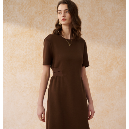
2. 進行簡訊驗證之後，即可完成結帳手續。
运送方式
3. 訂單確認後不需事先繳費，商品會配送至您的指定地址。
4. 下訂完成後，您的手機會收到一封繳費通知簡訊，APP會員則會收到
新竹物流宅配
AFTEE APP推播通知。
每笔NT$120，满NT$3,000(含以上)免运费
5. 收到商品當下無需繳費，確認無誤後，請再利用繳費通知簡訊或AFTEE
APP於四大便利商店‧ATM/網銀等方式進行付款。
新竹物流離島宅配
請留意繳費期限為 14 天。唯有下載 AFTEE App 成為 AFTEE 會員者方能享
每笔NT$350，满NT$3,500(含以上)免运费
有最長 45 天內付款之服務。
LINEX 宇迅國際
查看运费
繳費期限，為商家向您請款的時間，再加上使用AFTEE可延長的天數所計算
出。使用AFTEE下訂可以延長您收到商品前的繳費天數，但無法保證一定能
夠在期限內收到商品(例如:預購商品或預計到貨時間較長者)。因此無論收到
商品與否，仍需要請您在AFTEE規定的時間內完成繳費。
二、付款限制
1. 初次使用 AFTEE 時，將依認證結果及本公司審查結果，核予每個人不同
之上限額度
2. 結帳金額須大於NT$30
3. 目前僅支援台灣會員
三、聲明條款
「AFTEE先享後付」(下稱本服務)乃由恩沛科技股份有限公司(下稱 AFTEE )
所提供，並由 AFTEE 向您收取款項。因使用本服務所須提供之個人資料(包
含但不限於訂購人姓名、電話，收件人姓名、電話、收件地址)，將交付予