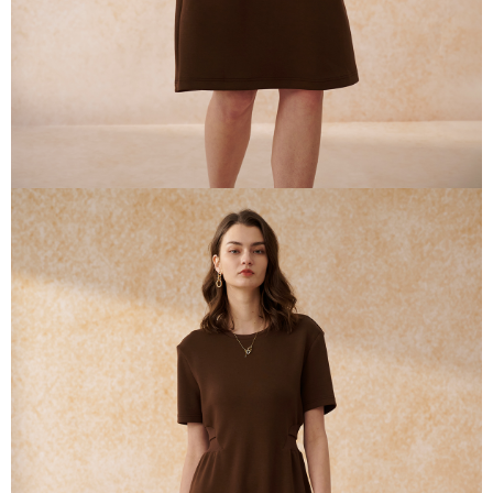
AFTEE 於本服務必要服務範圍內運用。關於 AFTEE 對於個人資料之蒐集、
處理、利用，詳參 AFTEE 官網之『個人資料蒐集、處理及利用告知聲明』
（
https://aftee.tw/privacypolicy/
）。
若款項超過繳費期限，將根據當次的金額加收年利率 16% 的逾期滯納金。
未成年的使用者，請事先徵得法定代理人或監護人之同意方可使用
AFTEE。
若您對於個人資料之處理、利用有任何疑問，或欲行使相關法律權利，請聯
繫恩沛科技股份有限公司。若您不同意我們將上開所示之個人資料，連同必
要之購買訂單資訊提供予 AFTEE ，或讓 AFTEE 蒐集處理利用您的個人資
料，請勿選用本服務。