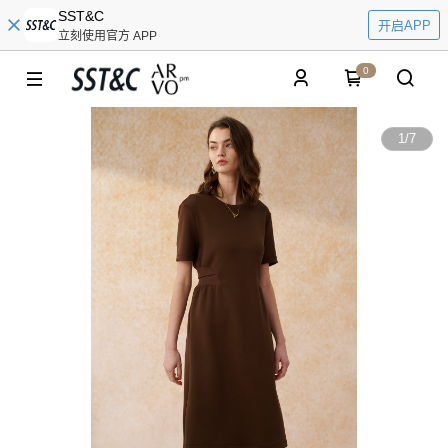
SST&C
开启APP
立刻使用官方 APP
0
1
/
7