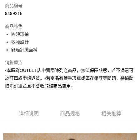
商品编号
信用卡分期付款
9499215
3期 0利率，每期
NT$603
21家银行
商品特色
6期 0利率，每期
NT$301
21家银行
合作金库商业银行
第一商业银行
圓領短袖
华南商业银行
彰化商业银行
合作金库商业银行
第一商业银行
LINE Pay
收腰設計
上海商业储蓄银行
台北富邦商业银行
华南商业银行
彰化商业银行
国泰世华商业银行
兆丰国际商业银行
舒適針織面料
Apple Pay
上海商业储蓄银行
台北富邦商业银行
台湾中小企业银行
台中商业银行
国泰世华商业银行
兆丰国际商业银行
销售重点
汇丰（台湾）商业银行
华泰商业银行
街口支付
台湾中小企业银行
台中商业银行
联邦商业银行
远东国际商业银行
•本區為OUTLET店中實際陳列之商品，無法保障狀態，若不滿意可
汇丰（台湾）商业银行
华泰商业银行
悠遊付
元大商业银行
永丰商业银行
於訂單處申請退貨。•若商品有嚴重瑕疵或庫存錯誤等問題，將協助
联邦商业银行
远东国际商业银行
玉山商业银行
星展（台湾）商业银行
元大商业银行
永丰商业银行
取消訂單並且不會收取該商品費用。
Google Pay
台新国际商业银行
中国信托商业银行
玉山商业银行
星展（台湾）商业银行
台湾乐天信用卡公司
台新国际商业银行
中国信托商业银行
Plus PAY
台湾乐天信用卡公司
AFTEE先享后付
详细说明
商品规格
相关推荐
相关说明
一、關於 AFTEE先享後付
ATM付款
1. 於付款方式選擇AFTEE先享後付，將跳出AFTEE先享後付手機驗證視
窗。