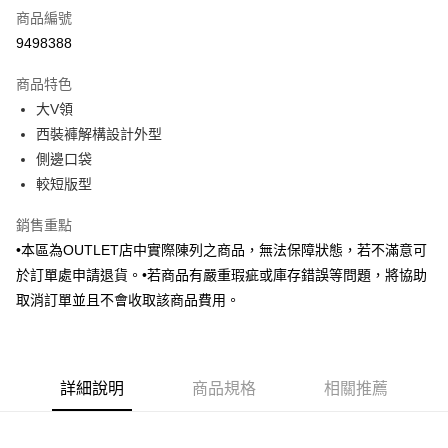
商品編號
信用卡分期付款
9498388
3 期 0 利率 每期
NT$731
21家銀行
商品特色
6 期 0 利率 每期
NT$365
21家銀行
合作金庫商業銀行
第一商業銀行
大V領
華南商業銀行
彰化商業銀行
合作金庫商業銀行
第一商業銀行
LINE Pay
西裝褲解構設計外型
上海商業儲蓄銀行
台北富邦商業銀行
華南商業銀行
彰化商業銀行
國泰世華商業銀行
兆豐國際商業銀行
側邊口袋
Apple Pay
上海商業儲蓄銀行
台北富邦商業銀行
臺灣中小企業銀行
台中商業銀行
較短版型
國泰世華商業銀行
兆豐國際商業銀行
匯豐（台灣）商業銀行
華泰商業銀行
街口支付
臺灣中小企業銀行
台中商業銀行
聯邦商業銀行
遠東國際商業銀行
銷售重點
匯豐（台灣）商業銀行
華泰商業銀行
悠遊付
元大商業銀行
永豐商業銀行
•本區為OUTLET店中實際陳列之商品，無法保障狀態，若不滿意可
聯邦商業銀行
遠東國際商業銀行
玉山商業銀行
星展（台灣）商業銀行
元大商業銀行
永豐商業銀行
於訂單處申請退貨。•若商品有嚴重瑕疵或庫存錯誤等問題，將協助
Google Pay
台新國際商業銀行
中國信託商業銀行
玉山商業銀行
星展（台灣）商業銀行
取消訂單並且不會收取該商品費用。
台灣樂天信用卡公司
台新國際商業銀行
中國信託商業銀行
全盈+PAY
台灣樂天信用卡公司
AFTEE先享後付
相關說明
詳細說明
商品規格
相關推薦
【關於「AFTEE先享後付」】
ATM付款
AFTEE先享後付是「在收到商品之後才付款」的支付方式。 讓您購物簡單
便利好安心！