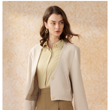
１．簡單：不需註冊會員、不需綁卡、不需儲值。
運送方式
２．便利：只要手機號碼，簡訊認證，即可結帳。
３．安心：先確認商品／服務後，再付款。
新竹物流宅配
每筆NT$120，滿NT$3,000(含以上)免運費
【「AFTEE先享後付」結帳流程】
１．於結帳方式選擇「AFTEE先享後付」後，將跳轉至「AFTEE先享後付」
新竹物流離島宅配
結帳頁面，進行簡訊認證並確認金額後，即可完成結帳。
２．訂單成立數日內，您將收到繳費通知簡訊。
每筆NT$350，滿NT$3,500(含以上)免運費
３．收到繳費通知簡訊後14天內，點擊此簡訊中的連結，可透過四大超商／
ATM／網路銀行／等多元方式進行付款，方視為交易完成。
LINEX 宇迅國際
查看運費
※ 請注意：結帳手續完成當下不需立刻繳費，但若您需要取消訂單，請聯絡
購買商品的店家。未經商家同意取消之訂單仍視為有效，需透過AFTEE先享
後付繳納相關費用。
※ 交易是否成功請以「AFTEE先享後付 」之結帳頁面顯示為準，若有關於
是否繳費成功／繳費後需取消欲退款等相關疑問，請聯繫「AFTEE先享後付
客戶支援中心」
https://netprotections.freshdesk.com/support/home
【注意事項】
１．透過由恩沛科技股份有限公司提供之「AFTEE先享後付」服務完成之交
易，需依本服務之必要範圍內提供個人資料，並將交易相關給付款項請求債
權轉讓予恩沛科技股份有限公司。
２．關於個人資料處理事宜，請瀏覽以下網址：
https://aftee.tw/terms/#terms3
３．未成年的使用者請事先徵得法定代理人或監護人之同意方可使用
「AFTEE先享後付」，若未經同意申辦者引起之損失，本公司不負相關責