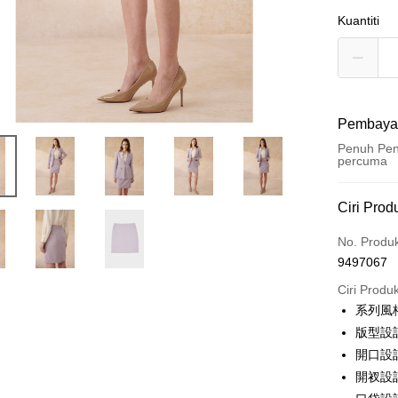
Kuantiti
Pembaya
Penuh Pen
percuma
Kaedah 
Ciri Prod
Kad Kredi
No. Produ
9497067
Ansuran K
Ciri Produ
3 ansu
系列風
6 ansu
Taiw
版型設
Hua 
ansura
開口設
Ban
Taiwan 
開衩設
LINE Pay
The 
Hua Na