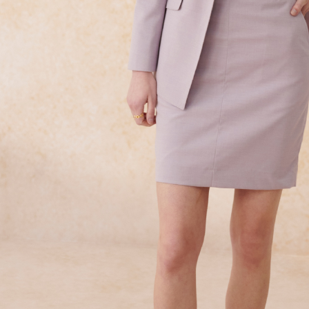
Ketiga, Sy
Perkhidma
NP Taiwan
akan meng
pembeli, n
untuk peng
Pengumpul
(https://aft
Jumlah yan
kelulusan 
pembayara
20% setah
mendapatk
untuk men
Sila hubun
mempunyai
penggunaan
peribadi y
digunakan 