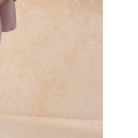
arat Perkhidmatan
tan AFTEE Beli Sekarang Bayar Kemudian disediakan oleh
, Inc. dan AFTEE akan membuat bil kepada pengguna. AFTEE
gunakan data peribadi yang dikumpul (termasuk nama
o. telefon, nama penerima, no. telefon, alamat penerima)
gunaan perkhidmatan. Sila rujuk kepada "Penyata
an Data Peribadi, Pemprosesan, Penggunaan"
ee.tw/privacypolicy/
) untuk maklumat lanjut.
g diperakui untuk pengguna kali pertama yang lulus
boleh sehingga NT$10,000. Jika pengguna tidak membuat
n dalam tempoh tersebut, yuran pembayaran lewat sebanyak
un akan dikenakan. Pengguna bawah umur dikehendaki
an kebenaran daripada ibu bapa atau penjaga yang sah
ggunakan AFTEE.
gi NP Taiwan Inc. di
cs_tw@netprotections.co.jp
jika anda
 sebarang kebimbangan mengenai pemprosesan dan
 pada data peribadi. Jika anda tidak bersetuju dengan data
ang disenaraikan seperti di atas akan dikumpul dan
oleh AFTEE, sila jangan gunakan perkhidmatan ini.