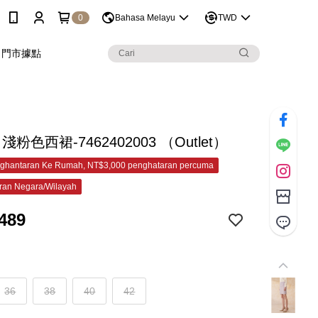
0
Bahasa Melayu
TWD
門市據點
 淺粉色西裙-7462402003 （Outlet）
ghantaran Ke Rumah, NT$3,000 penghataran percuma
ran Negara/Wilayah
489
36
38
40
42