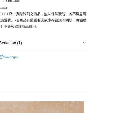
計：斜插口袋
ercial & Savings
Fubon
anghai Commercial &
Bank Komersial Taipei Fubon
k
roduk
s Bank
 Cathay United
Mega International
UTLET店中實際陳列之商品，無法保障狀態，若不滿意可
thay United
Mega International Commercial
Commercial Bank
Bank
申請退貨。•若商品有嚴重瑕疵或庫存錯誤等問題，將協助
an Business Bank
Taichung Commercial
t
Business Bank
Taichung Commercial Bank
並且不會收取該商品費用。
Bank
nk (Taiwan) Limited
Hwatai Bank
y
 Bank (Taiwan)
Hwatai Bank
ank of Taiwan
Far Eastern International Bank
ted
 Commercial Bank
Bank SinoPac
Berkaitan (1)
n Bank of Taiwan
Far Eastern International
omersial E.SUN
DBS Bank
Bank
tarabangsa Taishin
Bank CTBC
Outlet女裝
女裝 西裝裙
ta Commercial Bank
Bank SinoPac
t Kad Kredit Rakuten
Sokongan
 Komersial E.SUN
DBS Bank
Mengenai Perkhidmatan AFTEE Beli Sekarang Bayar
 Antarabangsa
Bank CTBC
an ATM
hin
 memilih AFTEE sebagai kaedah pembayaran, mesej
kat Kad Kredit
n AFTEE akan muncul.
oleh meneruskan pembayaran selepas pengesahan SMS.
ten Taiwan
Penghantaran
ayaran diperlukan apabila pesanan disahkan. Produk akan
e alamat yang ditetapkan.
宅配
h pesanan disahkan, anda akan menerima SMS pembayaran
sanan | Penghantaran percuma untuk pesanan
hli aplikasi akan menerima pemberitahuan tolak aplikasi
atau lebih
ayaran diperlukan apabila anda menerima produk. Sila buat
n di empat kedai serbaneka utama, ATM atau perbankan
離島宅配