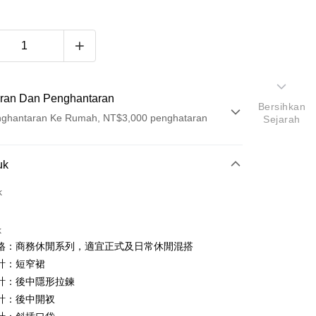
ran Dan Penghantaran
Bersihkan
ghantaran Ke Rumah, NT$3,000 penghataran
Sejarah
Pembayaran
uk
t (Bayaran Penuh)
k
ad Kredit
k
ran pada kadar faedah 0,
NT$496
setiap ansuran
格：商務休閒系列，適宜正式及日常休閒混搭
21 Bank
ran pada kadar faedah 0,
NT$248
setiap
an Cooperative Bank
Bank Komersial Pertama
計：短窄裙
Nan Commercial
Chang Hwa Commercial
n
21 Bank
計：後中隱形拉鍊
k
Bank
Cooperative Bank
Bank Komersial Pertama
計：後中開衩
Shanghai
Bank Komersial Taipei
n Commercial Bank
Chang Hwa Commercial Bank