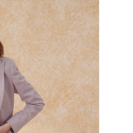
ian dengan SMS pembayaran atau pemberitahuan tolak
sanan | Penghantaran percuma untuk pesanan
FTEE.
atau lebih
 perhatian bahawa tempoh pembayaran adalah 14 hari. Walau
un, bagi mereka yang telah memuat turun Aplikasi AFTEE
宇迅國際
Kadar Penghantaran
tar sebagai ahli AFTEE boleh menikmati tempoh
n sehingga 45 hari.
mbayaran dikira dari masa kedai meminta pembayaran anda,
engan bilangan hari yang boleh dilanjutkan oleh AFTEE.
h melanjutkan tempoh pembayaran anda sebelum anda
pesanan. Walau bagaimanapun, tiada jaminan bahawa anda
erima pesanan anda semasa tempoh pembayaran (cth.:
apesanan atau produk yang mungkin mengambil masa yang
 untuk dihantar). Oleh itu, anda dikehendaki membuat
n kepada AFTEE dalam tempoh sama ada anda menerima
katan Pembayaran
yang diperakui untuk pengguna kali pertama boleh sehingga
 Amaun diperakui sebenar yang diluluskan akan
n keputusan pensijilan dan semakan oleh AFTEE.
erbelanjaan minimum mestilah lebih besar daripada NT$20.
sa ini hanya tersedia untuk ahli Taiwan.