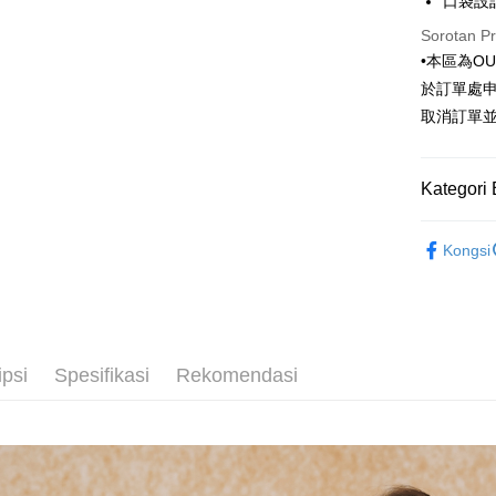
口袋設
Comm
Apple Pay
The Sh
Ban
Sorotan P
Saving
Bank
JKOPAY
•本區為O
Bank Ca
於訂單處
Taiw
Easy Walle
Taiwan 
取消訂單
HSBC Ba
Google Pa
HSBC
Union B
Limi
Yuanta
Plus PAY
Kategori 
Unio
Bank K
AFTEE
Bank An
Outlet商品
Yuan
Deskripsi
Syarika
Kongsi
Bank
Pertama, 
Taiwan
Bank
Pemindah
Kemudian
Tais
1. Dengan
Syari
pengesaha
2. Anda b
Raku
Pilihan 
3. Tiada b
ipsi
Spesifikasi
Rekomendasi
dihantar k
新竹物流
4. Setela
NT$120/pe
manakala a
AFTEE.
NT$3,000 
5. Tiada b
pembayara
新竹物流