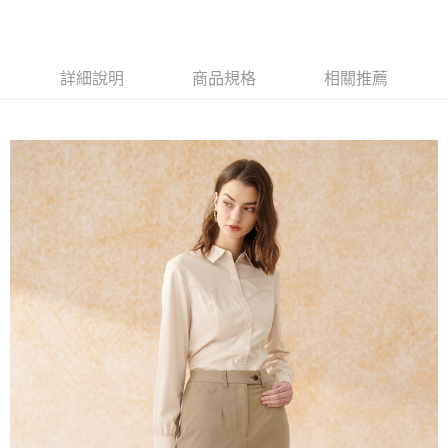
AFTEE先享後付
相關說明
【關於「AFTEE先享後付」】
ATM付款
詳細說明
商品規格
相關推薦
AFTEE先享後付是「在收到商品之後才付款」的支付方式。 讓您購物簡單
便利好安心！
１．簡單：不需註冊會員、不需綁卡、不需儲值。
運送方式
２．便利：只要手機號碼，簡訊認證，即可結帳。
３．安心：先確認商品／服務後，再付款。
新竹物流宅配
每筆NT$120，滿NT$3,000(含以上)免運費
【「AFTEE先享後付」結帳流程】
１．於結帳方式選擇「AFTEE先享後付」後，將跳轉至「AFTEE先享後付」
新竹物流離島宅配
結帳頁面，進行簡訊認證並確認金額後，即可完成結帳。
２．訂單成立數日內，您將收到繳費通知簡訊。
每筆NT$350，滿NT$3,500(含以上)免運費
３．收到繳費通知簡訊後14天內，點擊此簡訊中的連結，可透過四大超商／
ATM／網路銀行／等多元方式進行付款，方視為交易完成。
LINEX 宇迅國際
查看運費
※ 請注意：結帳手續完成當下不需立刻繳費，但若您需要取消訂單，請聯絡
購買商品的店家。未經商家同意取消之訂單仍視為有效，需透過AFTEE先享
後付繳納相關費用。
※ 交易是否成功請以「AFTEE先享後付 」之結帳頁面顯示為準，若有關於
是否繳費成功／繳費後需取消欲退款等相關疑問，請聯繫「AFTEE先享後付
客戶支援中心」
https://netprotections.freshdesk.com/support/home
【注意事項】
１．透過由恩沛科技股份有限公司提供之「AFTEE先享後付」服務完成之交