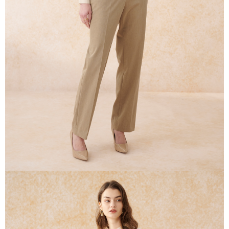
易，需依本服務之必要範圍內提供個人資料，並將交易相關給付款項請求債
權轉讓予恩沛科技股份有限公司。
２．關於個人資料處理事宜，請瀏覽以下網址：
https://aftee.tw/terms/#terms3
３．未成年的使用者請事先徵得法定代理人或監護人之同意方可使用
「AFTEE先享後付」，若未經同意申辦者引起之損失，本公司不負相關責
任。
４．使用「AFTEE先享後付」時，將依據個別帳號之用戶狀況，依本公司即
時審查核予不同之上限額度；若仍有額度不足之情形，本公司將視審查結果
請求用戶進行身份認證。
５．嚴禁一人註冊多個帳號或使用他人資訊註冊。若發現惡意使用之情形，
恩沛科技股份有限公司將有權停止該用戶之使用額度並採取法律行動。