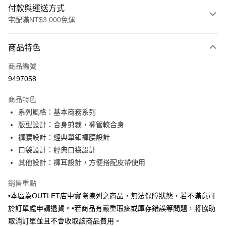
付款與運送方式
宅配滿NT$3,000免運
付款方式
商品特色
信用卡一次付款
商品編號
信用卡分期付款
9497058
3 期 0 利率 每期
NT$496
21家銀行
商品特色
6 期 0 利率 每期
NT$248
21家銀行
合作金庫商業銀行
第一商業銀行
系列風格：基本商務系列
華南商業銀行
彰化商業銀行
合作金庫商業銀行
第一商業銀行
LINE Pay
版型設計：合身剪裁，褲管較合身
上海商業儲蓄銀行
台北富邦商業銀行
華南商業銀行
彰化商業銀行
國泰世華商業銀行
兆豐國際商業銀行
褲腰設計：經典單釦褲腰設計
Apple Pay
上海商業儲蓄銀行
台北富邦商業銀行
臺灣中小企業銀行
台中商業銀行
口袋設計：經典口袋設計
國泰世華商業銀行
兆豐國際商業銀行
匯豐（台灣）商業銀行
華泰商業銀行
街口支付
臺灣中小企業銀行
台中商業銀行
其他設計：褲耳設計，方便搭配皮帶使用
聯邦商業銀行
遠東國際商業銀行
匯豐（台灣）商業銀行
華泰商業銀行
悠遊付
元大商業銀行
永豐商業銀行
銷售重點
聯邦商業銀行
遠東國際商業銀行
玉山商業銀行
星展（台灣）商業銀行
元大商業銀行
永豐商業銀行
•本區為OUTLET店中實際陳列之商品，無法保障狀態，若不滿意可
Google Pay
台新國際商業銀行
中國信託商業銀行
玉山商業銀行
星展（台灣）商業銀行
於訂單處申請退貨。•若商品有嚴重瑕疵或庫存錯誤等問題，將協助
台灣樂天信用卡公司
台新國際商業銀行
中國信託商業銀行
全盈+PAY
取消訂單並且不會收取該商品費用。
台灣樂天信用卡公司