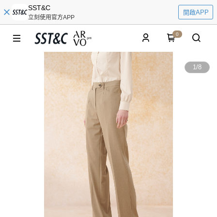
SST&C
開啟APP
立刻使用官方APP
0
1
/
8