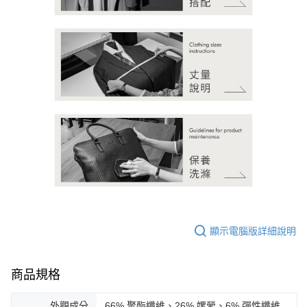
顯示電腦版詳細說明
商品規格
外觀成分
66% 聚酯纖維、26% 嫘縈、6% 彈性纖維