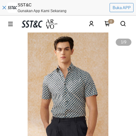
SST&C
Buka APP
Gunakan App Kami Sekarang
0
1
/
9