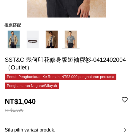
推薦搭配
SST&C 幾何印花修身版短袖襯衫-0412402004
（Outlet）
Penuh Penghantaran Ke Rumah, NT$3,000 penghataran percuma
Penghantaran Negara/Wilayah
NT$1,040
NT$1,890
Sila pilih variasi produk.