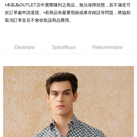
HSBC Bank (Taiwan) Limited
Hwatai Bank
Google Pay
•本區為OUTLET店中實際陳列之商品，無法保障狀態，若不滿意可
HSBC Bank (Taiwan)
Hwatai Bank
Union Bank of Taiwan
Far Eastern International Bank
Limited
於訂單處申請退貨。•若商品有嚴重瑕疵或庫存錯誤等問題，將協助
Yuanta Commercial Bank
Bank SinoPac
Plus PAY
Union Bank of Taiwan
Far Eastern International
取消訂單並且不會收取該商品費用。
Bank Komersial E.SUN
DBS Bank
Bank
AFTEE
Bank Antarabangsa Taishin
Bank CTBC
Yuanta Commercial Bank
Bank SinoPac
Deskripsi
Syarikat Kad Kredit Rakuten
Bank Komersial E.SUN
DBS Bank
Taiwan
Pertama, Mengenai Perkhidmatan AFTEE Beli Sekarang Bayar Kemudian
Bank Antarabangsa
Bank CTBC
Pemindahan ATM
1. Dengan memilih AFTEE sebagai kaedah pembayaran, mesej
Deskripsi
Spesifikasi
Rekomendasi
Taishin
pengesahan AFTEE akan muncul.
Syarikat Kad Kredit
2. Anda boleh meneruskan pembayaran selepas pengesahan SMS.
Pilihan Penghantaran
Rakuten Taiwan
3. Tiada bayaran diperlukan apabila pesanan disahkan. Produk akan
dihantar ke alamat yang ditetapkan.
新竹物流宅配
4. Setelah pesanan disahkan, anda akan menerima SMS pembayaran
NT$120/pesanan | Penghantaran percuma untuk pesanan
manakala ahli aplikasi akan menerima pemberitahuan tolak aplikasi
NT$3,000 atau lebih
AFTEE.
5. Tiada bayaran diperlukan apabila anda menerima produk. Sila buat
pembayaran di empat kedai serbaneka utama, ATM atau perbankan
新竹物流離島宅配
dalam talian dengan SMS pembayaran atau pemberitahuan tolak aplikasi
NT$350/pesanan | Penghantaran percuma untuk pesanan
AFTEE.
NT$3,500 atau lebih
Sila ambil perhatian bahawa tempoh pembayaran adalah 14 hari. Walau
LINEX 宇迅國際
bagaimanapun, bagi mereka yang telah memuat turun Aplikasi AFTEE
Kadar Penghantaran
dan mendaftar sebagai ahli AFTEE boleh menikmati tempoh pembayaran
sehingga 45 hari.