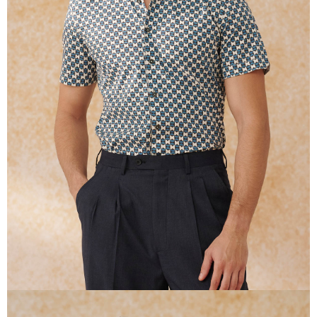
Tempoh pembayaran dikira dari masa kedai meminta pembayaran anda,
ditambah dengan bilangan hari yang boleh dilanjutkan oleh AFTEE. Anda
boleh melanjutkan tempoh pembayaran anda sebelum anda menerima
pesanan. Walau bagaimanapun, tiada jaminan bahawa anda boleh
menerima pesanan anda semasa tempoh pembayaran (cth.: produk
prapesanan atau produk yang mungkin mengambil masa yang lebih
lama untuk dihantar). Oleh itu, anda dikehendaki membuat pembayaran
kepada AFTEE dalam tempoh sama ada anda menerima pesanan.
Kedua, Sekatan Pembayaran
1. Jumlah yang diperakui untuk pengguna kali pertama boleh sehingga
NT$10,000. Amaun diperakui sebenar yang diluluskan akan berdasarkan
keputusan pensijilan dan semakan oleh AFTEE.
2. Amaun perbelanjaan minimum mestilah lebih besar daripada NT$20.
3. Pada masa ini hanya tersedia untuk ahli Taiwan.
Ketiga, Syarat Perkhidmatan
Perkhidmatan AFTEE Beli Sekarang Bayar Kemudian disediakan oleh NP
Taiwan, Inc. dan AFTEE akan membuat bil kepada pengguna. AFTEE
akan menggunakan data peribadi yang dikumpul (termasuk nama
pembeli, no. telefon, nama penerima, no. telefon, alamat penerima) untuk
penggunaan perkhidmatan. Sila rujuk kepada "Penyata Pengumpulan
Data Peribadi, Pemprosesan, Penggunaan"
(https://aftee.tw/privacypolicy/
) untuk maklumat lanjut.