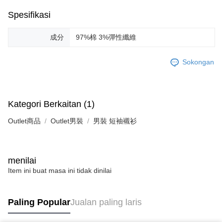
Spesifikasi
成分
97%棉 3%彈性纖維
Sokongan
Kategori Berkaitan (1)
Outlet商品
Outlet男裝
男裝 短袖襯衫
menilai
Item ini buat masa ini tidak dinilai
Paling Popular
Jualan paling laris