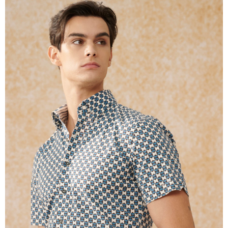
Jumlah yang diperakui untuk pengguna kali pertama yang lulus
kelulusan boleh sehingga NT$10,000. Jika pengguna tidak membuat
pembayaran dalam tempoh tersebut, yuran pembayaran lewat sebanyak
20% setahun akan dikenakan. Pengguna bawah umur dikehendaki
mendapatkan kebenaran daripada ibu bapa atau penjaga yang sah
untuk menggunakan AFTEE.
Sila hubungi NP Taiwan Inc. di
cs_tw@netprotections.co.jp
jika anda
mempunyai sebarang kebimbangan mengenai pemprosesan dan
penggunaan pada data peribadi. Jika anda tidak bersetuju dengan data
peribadi yang disenaraikan seperti di atas akan dikumpul dan digunakan
oleh AFTEE, sila jangan gunakan perkhidmatan ini.