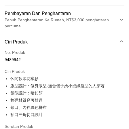
Pembayaran Dan Penghantaran
Penuh Penghantaran Ke Rumah, NT$3,000 penghataran
percuma
Kaedah Pembayaran
Ciri Produk
Kad Kredit (Bayaran Penuh)
No. Produk
Ansuran Kad Kredit
9489942
3 ansuran pada kadar faedah 0,
NT$346
setiap ansuran
Ciri Produk
21 Bank
6 ansuran pada kadar faedah 0,
NT$173
setiap
Taiwan Cooperative Bank
Bank Komersial Pertama
休閒款印花襯衫
Hua Nan Commercial
Chang Hwa Commercial
ansuran
21 Bank
Bank
Bank
版型設計：修身版型-適合個子嬌小或纖瘦型的人穿著
Taiwan Cooperative Bank
Bank Komersial Pertama
LINE Pay
The Shanghai
Bank Komersial Taipei
領型設計：暗釦領
Hua Nan Commercial Bank
Chang Hwa Commercial Bank
Commercial & Savings
Fubon
棉彈材質穿著舒適
Apple Pay
The Shanghai Commercial &
Bank Komersial Taipei Fubon
Bank
Savings Bank
領口、內裡異色拼布
Bank Cathay United
Mega International
JKOPAY
Bank Cathay United
Mega International Commercial
袖口三角切口設計
Commercial Bank
Bank
Taiwan Business Bank
Taichung Commercial
Easy Wallet
Taiwan Business Bank
Taichung Commercial Bank
Sorotan Produk
Bank