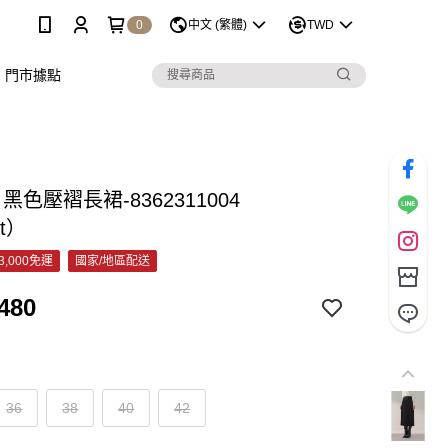
0
中文 (繁體)
TWD
門市據點
 黑色壓褶長裙-8362311004
et）
3,000免運
國家/地區配送
480
36
38
40
42