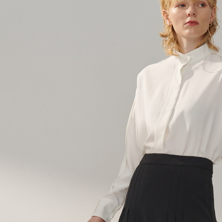
LINEX 
絡購買商品
先享後付
※ 交易是
是否繳費成
付客戶支
【注意事
１．透過由
交易，需
求債權轉
２．關於
https://aft
３．未成
「AFTE
任。
４．使用「
即時審查
結果請求
５．嚴禁
形，恩沛
動。