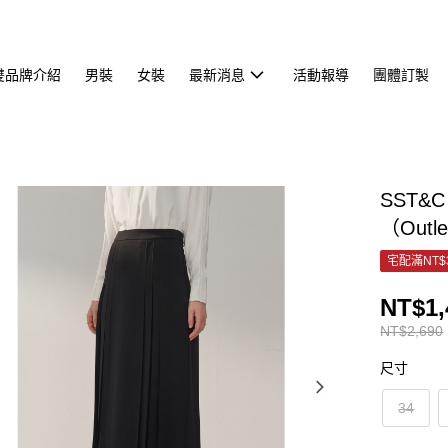
雙品牌介紹
男裝
女裝
最新消息
活動報導
團體訂製
SST&C
（Outl
宅配滿NT$
NT$1,
NT$2,690
尺寸
34