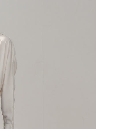
宇迅國際
查看運費
的店家。未經商家同意取消之訂單仍視為有效，需透過AFTEE
繳納相關費用。
否成功請以「AFTEE先享後付 」之結帳頁面顯示為準，若有關於
功／繳費後需取消欲退款等相關疑問，請聯繫「AFTEE先享後
援中心」
https://netprotections.freshdesk.com/support/home
項】
恩沛科技股份有限公司提供之「AFTEE先享後付」服務完成之
依本服務之必要範圍內提供個人資料，並將交易相關給付款項請
讓予恩沛科技股份有限公司。
個人資料處理事宜，請瀏覽以下網址：
ee.tw/terms/#terms3
年的使用者請事先徵得法定代理人或監護人之同意方可使用
E先享後付」，若未經同意申辦者引起之損失，本公司不負相關責
AFTEE先享後付」時，將依據個別帳號之用戶狀況，依本公司
核予不同之上限額度；若仍有額度不足之情形，本公司將視審查
用戶進行身份認證。
一人註冊多個帳號或使用他人資訊註冊。若發現惡意使用之情
科技股份有限公司將有權停止該用戶之使用額度並採取法律行