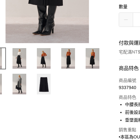
數量
付款與運
宅配滿NT$
付款方式
商品特色
信用卡一
商品編號
9337940
信用卡分
商品特色
3 期 
中腰長
6 期 
合作金
前後設
華南商
垂墜面
合作金
LINE Pay
上海商
華南商
銷售重點
國泰世
Apple Pay
上海商
•本區為O
臺灣中
國泰世