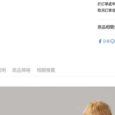
匯豐（
於訂單處
街口支付
臺灣中
聯邦商
取消訂單
匯豐（
悠遊付
元大商
聯邦商
玉山商
元大商
Google Pa
台新國
商品相關分
玉山商
台灣樂
台新國
全盈+PAY
Outlet商品
台灣樂
分享
AFTEE先
相關說明
【關於「A
ATM付款
AFTEE
便利好安
１．簡單
說明
商品規格
相關推薦
２．便利
運送方式
３．安心
新竹物流
【「AFT
每筆NT$1
１．於結帳
付」結帳
新竹物流
２．訂單
３．收到繳
每筆NT$3
／ATM／
※ 請注意