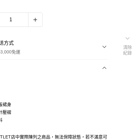
送方式
清除
3,000免運
紀錄
次付款
期付款
0 利率 每期
NT$493
21家銀行
版裙身
0 利率 每期
NT$246
21家銀行
庫商業銀行
第一商業銀行
計壓褶
業銀行
彰化商業銀行
料
庫商業銀行
第一商業銀行
業儲蓄銀行
台北富邦商業銀行
業銀行
彰化商業銀行
華商業銀行
兆豐國際商業銀行
業儲蓄銀行
台北富邦商業銀行
UTLET店中實際陳列之商品，無法保障狀態，若不滿意可
小企業銀行
台中商業銀行
華商業銀行
兆豐國際商業銀行