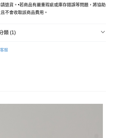
台灣）商業銀行
華泰商業銀行
申請退貨。•若商品有嚴重瑕疵或庫存錯誤等問題，將協助
小企業銀行
台中商業銀行
業銀行
遠東國際商業銀行
並且不會收取該商品費用。
台灣）商業銀行
華泰商業銀行
業銀行
永豐商業銀行
業銀行
遠東國際商業銀行
業銀行
星展（台灣）商業銀行
業銀行
永豐商業銀行
y
際商業銀行
中國信託商業銀行
類 (1)
業銀行
星展（台灣）商業銀行
天信用卡公司
際商業銀行
中國信託商業銀行
Outlet女裝
女裝 裙子
天信用卡公司
客服
享後付
FTEE先享後付」】
先享後付是「在收到商品之後才付款」的支付方式。 讓您購物簡單
心！
：不需註冊會員、不需綁卡、不需儲值。
：只要手機號碼，簡訊認證，即可結帳。
：先確認商品／服務後，再付款。
宅配
EE先享後付」結帳流程】
20，滿NT$3,000(含以上)免運費
方式選擇「AFTEE先享後付」後，將跳轉至「AFTEE先享後
頁面，進行簡訊認證並確認金額後，即可完成結帳。
離島宅配
成立數日內，您將收到繳費通知簡訊。
費通知簡訊後14天內，點擊此簡訊中的連結，可透過四大超商
50，滿NT$3,500(含以上)免運費
網路銀行／等多元方式進行付款，方視為交易完成。
：結帳手續完成當下不需立刻繳費，但若您需要取消訂單，請聯