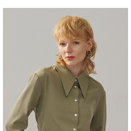
１．簡單：不需註冊會員、不需綁卡、不需儲值。
運送方式
２．便利：只要手機號碼，簡訊認證，即可結帳。
３．安心：先確認商品／服務後，再付款。
新竹物流宅配
每筆NT$120，滿NT$3,000(含以上)免運費
【「AFTEE先享後付」結帳流程】
１．於結帳方式選擇「AFTEE先享後付」後，將跳轉至「AFTEE先享後付」
新竹物流離島宅配
結帳頁面，進行簡訊認證並確認金額後，即可完成結帳。
２．訂單成立數日內，您將收到繳費通知簡訊。
每筆NT$350，滿NT$3,500(含以上)免運費
３．收到繳費通知簡訊後14天內，點擊此簡訊中的連結，可透過四大超商／
ATM／網路銀行／等多元方式進行付款，方視為交易完成。
LINEX 宇迅國際
查看運費
※ 請注意：結帳手續完成當下不需立刻繳費，但若您需要取消訂單，請聯絡
購買商品的店家。未經商家同意取消之訂單仍視為有效，需透過AFTEE先享
後付繳納相關費用。
※ 交易是否成功請以「AFTEE先享後付 」之結帳頁面顯示為準，若有關於
是否繳費成功／繳費後需取消欲退款等相關疑問，請聯繫「AFTEE先享後付
客戶支援中心」
https://netprotections.freshdesk.com/support/home
【注意事項】
１．透過由恩沛科技股份有限公司提供之「AFTEE先享後付」服務完成之交
易，需依本服務之必要範圍內提供個人資料，並將交易相關給付款項請求債
權轉讓予恩沛科技股份有限公司。
２．關於個人資料處理事宜，請瀏覽以下網址：
https://aftee.tw/terms/#terms3
３．未成年的使用者請事先徵得法定代理人或監護人之同意方可使用
「AFTEE先享後付」，若未經同意申辦者引起之損失，本公司不負相關責