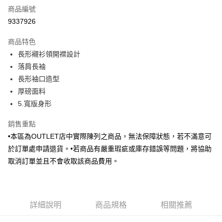
商品編號
信用卡分期付款
9337926
3 期 0 利率 每期
NT$456
21家銀行
商品特色
6 期 0 利率 每期
NT$228
21家銀行
合作金庫商業銀行
第一商業銀行
長形襯衫領開襟設計
華南商業銀行
彰化商業銀行
合作金庫商業銀行
第一商業銀行
LINE Pay
落肩長袖
上海商業儲蓄銀行
台北富邦商業銀行
華南商業銀行
彰化商業銀行
國泰世華商業銀行
兆豐國際商業銀行
長形袖口造型
Apple Pay
上海商業儲蓄銀行
台北富邦商業銀行
臺灣中小企業銀行
台中商業銀行
厚磅面料
國泰世華商業銀行
兆豐國際商業銀行
匯豐（台灣）商業銀行
華泰商業銀行
街口支付
臺灣中小企業銀行
台中商業銀行
5.寬版身形
聯邦商業銀行
遠東國際商業銀行
匯豐（台灣）商業銀行
華泰商業銀行
悠遊付
元大商業銀行
永豐商業銀行
銷售重點
聯邦商業銀行
遠東國際商業銀行
玉山商業銀行
星展（台灣）商業銀行
元大商業銀行
永豐商業銀行
•本區為OUTLET店中實際陳列之商品，無法保障狀態，若不滿意可
Google Pay
台新國際商業銀行
中國信託商業銀行
玉山商業銀行
星展（台灣）商業銀行
於訂單處申請退貨。•若商品有嚴重瑕疵或庫存錯誤等問題，將協助
台灣樂天信用卡公司
台新國際商業銀行
中國信託商業銀行
全盈+PAY
取消訂單並且不會收取該商品費用。
台灣樂天信用卡公司
AFTEE先享後付
相關說明
【關於「AFTEE先享後付」】
ATM付款
詳細說明
商品規格
相關推薦
AFTEE先享後付是「在收到商品之後才付款」的支付方式。 讓您購物簡單
便利好安心！