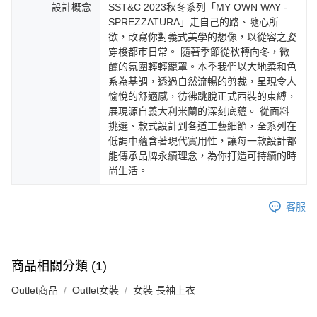
設計概念
SST&C 2023秋冬系列「MY OWN WAY -
SPREZZATURA」走自己的路、隨心所
欲，改寫你對義式美學的想像，以從容之姿
穿梭都市日常。 隨著季節從秋轉向冬，微
醺的氛圍輕輕籠罩。本季我們以大地柔和色
系為基調，透過自然流暢的剪裁，呈現令人
愉悅的舒適感，彷彿跳脫正式西裝的束縛，
展現源自義大利米蘭的深刻底蘊。 從面料
挑選、款式設計到各道工藝細節，全系列在
低調中蘊含著現代實用性，讓每一款設計都
能傳承品牌永續理念，為你打造可持續的時
尚生活。
客服
商品相關分類 (1)
Outlet商品
Outlet女裝
女裝 長袖上衣