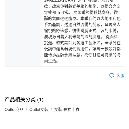
SPREZZATURA」走自己的路、隨心所
欲，改寫你對義式美學的想像，以從容之姿
穿梭都市日常。 隨著季節從秋轉向冬，微
醺的氛圍輕輕籠罩。本季我們以大地柔和色
系為基調，透過自然流暢的剪裁，呈現令人
愉悅的舒適感，彷彿跳脫正式西裝的束縛，
展現源自義大利米蘭的深刻底蘊。 從面料
挑選、款式設計到各道工藝細節，全系列在
低調中蘊含著現代實用性，讓每一款設計都
能傳承品牌永續理念，為你打造可持續的時
尚生活。
客服
产品相关分类 (1)
Outlet商品
Outlet女裝
女裝 長袖上衣