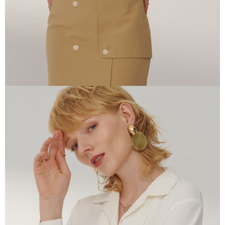
AFTEE 於本服務必要服務範圍內運用。關於 AFTEE 對於個人資料之蒐集、
處理、利用，詳參 AFTEE 官網之『個人資料蒐集、處理及利用告知聲明』
（
https://aftee.tw/privacypolicy/
）。
若款項超過繳費期限，將根據當次的金額加收年利率 16% 的逾期滯納金。
未成年的使用者，請事先徵得法定代理人或監護人之同意方可使用
AFTEE。
若您對於個人資料之處理、利用有任何疑問，或欲行使相關法律權利，請聯
繫恩沛科技股份有限公司。若您不同意我們將上開所示之個人資料，連同必
要之購買訂單資訊提供予 AFTEE ，或讓 AFTEE 蒐集處理利用您的個人資
料，請勿選用本服務。