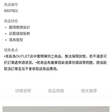
商品编号
信用卡分期付款
9337921
3期 0利率，每期
NT$456
21家银行
商品特色
6期 0利率，每期
NT$228
21家银行
合作金库商业银行
第一商业银行
翻領開襟設計
华南商业银行
彰化商业银行
合作金库商业银行
第一商业银行
LINE Pay
前壓細褶裝飾
上海商业储蓄银行
台北富邦商业银行
华南商业银行
彰化商业银行
国泰世华商业银行
兆丰国际商业银行
落肩版型
Apple Pay
上海商业储蓄银行
台北富邦商业银行
台湾中小企业银行
台中商业银行
国泰世华商业银行
兆丰国际商业银行
销售重点
汇丰（台湾）商业银行
华泰商业银行
街口支付
台湾中小企业银行
台中商业银行
联邦商业银行
远东国际商业银行
•本區為OUTLET店中實際陳列之商品，無法保障狀態，若不滿意可
汇丰（台湾）商业银行
华泰商业银行
悠遊付
元大商业银行
永丰商业银行
於訂單處申請退貨。•若商品有嚴重瑕疵或庫存錯誤等問題，將協助
联邦商业银行
远东国际商业银行
玉山商业银行
星展（台湾）商业银行
元大商业银行
永丰商业银行
取消訂單並且不會收取該商品費用。
Google Pay
台新国际商业银行
中国信托商业银行
玉山商业银行
星展（台湾）商业银行
台湾乐天信用卡公司
台新国际商业银行
中国信托商业银行
Plus PAY
台湾乐天信用卡公司
AFTEE先享后付
详细说明
商品规格
相关推荐
相关说明
一、關於 AFTEE先享後付
ATM付款
1. 於付款方式選擇AFTEE先享後付，將跳出AFTEE先享後付手機驗證視
窗。