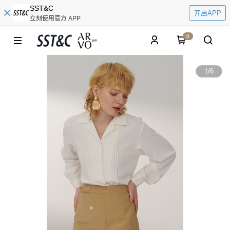
SST&C
开启APP
立刻使用官方 APP
0
1
/
6