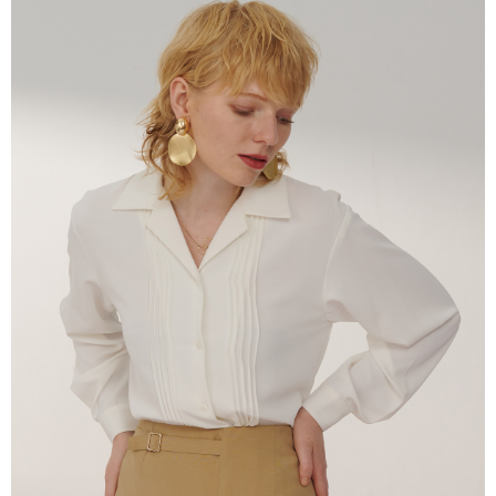
2. 進行簡訊驗證之後，即可完成結帳手續。
运送方式
3. 訂單確認後不需事先繳費，商品會配送至您的指定地址。
4. 下訂完成後，您的手機會收到一封繳費通知簡訊，APP會員則會收到
新竹物流宅配
AFTEE APP推播通知。
每笔NT$120，满NT$3,000(含以上)免运费
5. 收到商品當下無需繳費，確認無誤後，請再利用繳費通知簡訊或AFTEE
APP於四大便利商店‧ATM/網銀等方式進行付款。
新竹物流離島宅配
請留意繳費期限為 14 天。唯有下載 AFTEE App 成為 AFTEE 會員者方能享
每笔NT$350，满NT$3,500(含以上)免运费
有最長 45 天內付款之服務。
LINEX 宇迅國際
查看运费
繳費期限，為商家向您請款的時間，再加上使用AFTEE可延長的天數所計算
出。使用AFTEE下訂可以延長您收到商品前的繳費天數，但無法保證一定能
夠在期限內收到商品(例如:預購商品或預計到貨時間較長者)。因此無論收到
商品與否，仍需要請您在AFTEE規定的時間內完成繳費。
二、付款限制
1. 初次使用 AFTEE 時，將依認證結果及本公司審查結果，核予每個人不同
之上限額度
2. 結帳金額須大於NT$30
3. 目前僅支援台灣會員
三、聲明條款
「AFTEE先享後付」(下稱本服務)乃由恩沛科技股份有限公司(下稱 AFTEE )
所提供，並由 AFTEE 向您收取款項。因使用本服務所須提供之個人資料(包
含但不限於訂購人姓名、電話，收件人姓名、電話、收件地址)，將交付予