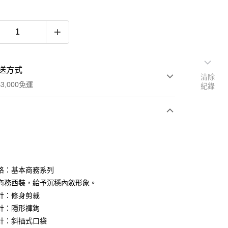
送方式
清除
3,000免運
紀錄
次付款
期付款
0 利率 每期
NT$496
21家銀行
格：基本商務系列
0 利率 每期
NT$248
21家銀行
庫商業銀行
第一商業銀行
商務西裝，給予沉穩內斂形象。
業銀行
彰化商業銀行
計：修身剪裁
庫商業銀行
第一商業銀行
業儲蓄銀行
台北富邦商業銀行
業銀行
彰化商業銀行
計：隱形褲鉤
華商業銀行
兆豐國際商業銀行
業儲蓄銀行
台北富邦商業銀行
計：斜插式口袋
小企業銀行
台中商業銀行
華商業銀行
兆豐國際商業銀行