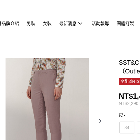
雙品牌介紹
男裝
女裝
最新消息
活動報導
團體訂製
SST&C
（Outl
宅配滿NT$
NT$1,
NT$2,290
尺寸
34