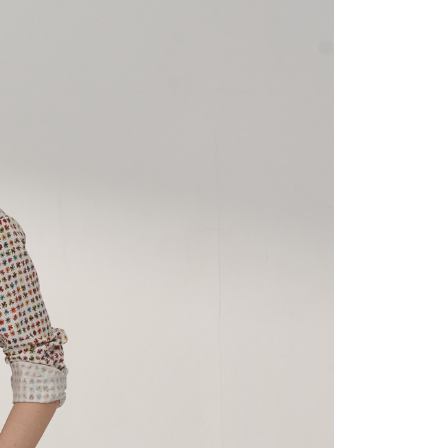
宇迅國際
查看運費
的店家。未經商家同意取消之訂單仍視為有效，需透過AFTEE
繳納相關費用。
否成功請以「AFTEE先享後付 」之結帳頁面顯示為準，若有關於
功／繳費後需取消欲退款等相關疑問，請聯繫「AFTEE先享後
援中心」
https://netprotections.freshdesk.com/support/home
項】
恩沛科技股份有限公司提供之「AFTEE先享後付」服務完成之
依本服務之必要範圍內提供個人資料，並將交易相關給付款項請
讓予恩沛科技股份有限公司。
個人資料處理事宜，請瀏覽以下網址：
ee.tw/terms/#terms3
年的使用者請事先徵得法定代理人或監護人之同意方可使用
E先享後付」，若未經同意申辦者引起之損失，本公司不負相關責
AFTEE先享後付」時，將依據個別帳號之用戶狀況，依本公司
核予不同之上限額度；若仍有額度不足之情形，本公司將視審查
用戶進行身份認證。
一人註冊多個帳號或使用他人資訊註冊。若發現惡意使用之情
科技股份有限公司將有權停止該用戶之使用額度並採取法律行