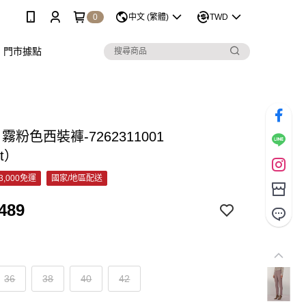
0
中文 (繁體)
TWD
門市據點
 霧粉色西裝褲-7262311001
et）
3,000免運
國家/地區配送
489
36
38
40
42