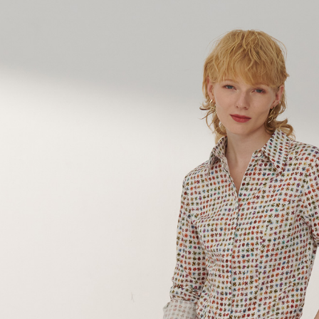
LINEX 
絡購買商品
先享後付
※ 交易是
是否繳費成
付客戶支
【注意事
１．透過由
交易，需
求債權轉
２．關於
https://aft
３．未成
「AFTE
任。
４．使用「
即時審查
結果請求
５．嚴禁
形，恩沛
動。