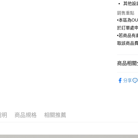
其他設
匯豐（
街口支付
臺灣中
聯邦商
銷售重點
匯豐（
悠遊付
元大商
聯邦商
•本區為O
玉山商
元大商
Google Pa
於訂單處
台新國
玉山商
•若商品
台灣樂
台新國
全盈+PAY
取該商品
台灣樂
AFTEE先
相關說明
商品相關分
【關於「A
ATM付款
AFTEE
Outlet商品
便利好安
分享
１．簡單
２．便利
運送方式
３．安心
新竹物流
【「AFT
每筆NT$1
１．於結帳
付」結帳
說明
商品規格
相關推薦
新竹物流
２．訂單
３．收到繳
每筆NT$3
／ATM／
※ 請注意