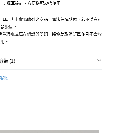
計：褲耳設計，方便搭配皮帶使用
台灣）商業銀行
華泰商業銀行
小企業銀行
台中商業銀行
業銀行
遠東國際商業銀行
台灣）商業銀行
華泰商業銀行
業銀行
永豐商業銀行
業銀行
遠東國際商業銀行
UTLET店中實際陳列之商品，無法保障狀態，若不滿意可
業銀行
星展（台灣）商業銀行
業銀行
永豐商業銀行
y
申請退貨。
際商業銀行
中國信託商業銀行
業銀行
星展（台灣）商業銀行
有嚴重瑕疵或庫存錯誤等問題，將協助取消訂單並且不會收
天信用卡公司
際商業銀行
中國信託商業銀行
費用。
天信用卡公司
享後付
類 (1)
FTEE先享後付」】
先享後付是「在收到商品之後才付款」的支付方式。 讓您購物簡單
心！
Outlet女裝
女裝 西裝褲
客服
：不需註冊會員、不需綁卡、不需儲值。
：只要手機號碼，簡訊認證，即可結帳。
：先確認商品／服務後，再付款。
宅配
EE先享後付」結帳流程】
20，滿NT$3,000(含以上)免運費
方式選擇「AFTEE先享後付」後，將跳轉至「AFTEE先享後
頁面，進行簡訊認證並確認金額後，即可完成結帳。
離島宅配
成立數日內，您將收到繳費通知簡訊。
費通知簡訊後14天內，點擊此簡訊中的連結，可透過四大超商
50，滿NT$3,500(含以上)免運費
網路銀行／等多元方式進行付款，方視為交易完成。
：結帳手續完成當下不需立刻繳費，但若您需要取消訂單，請聯