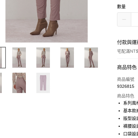
數量
付款與運
宅配滿NT$
付款方式
商品特色
信用卡一
商品編號
9326815
信用卡分
商品特色
3 期 
系列風
6 期 
合作金
基本款
華南商
版型設
合作金
LINE Pay
上海商
華南商
褲腰設
國泰世
Apple Pay
上海商
口袋設
臺灣中
國泰世