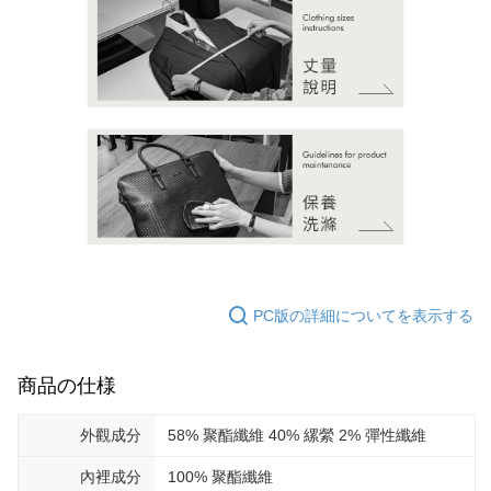
PC版の詳細についてを表示する
商品の仕様
外觀成分
58% 聚酯纖維 40% 縲縈 2% 彈性纖維
內裡成分
100% 聚酯纖維