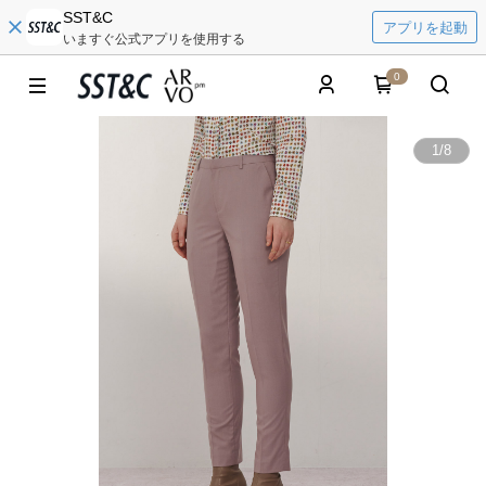
SST&C
アプリを起動
いますぐ公式アプリを使用する
0
1
/
8