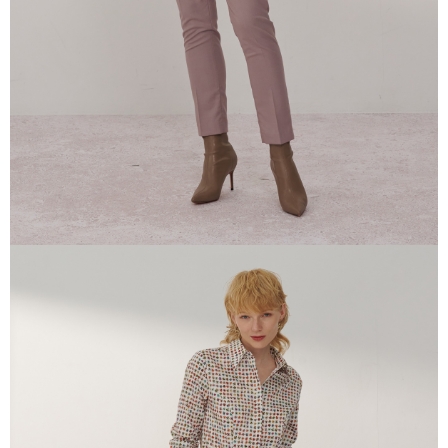
ます。当サービスご利用の際に提供しなければならない個人情報（注文者
の氏名、電話番号、受取人の氏名、電話番号、受取人住所を含むがこれに
限らない）は、AFTEEに渡され当サービスで必要な範囲内で利用されま
す。AFTEEの個人情報の収集、処理、利用について、詳細はAFTEE公式ホ
ームページの『個人情報の収集、処理及び利用に関する声明』をご参照く
ださい（
https://aftee.tw/privacypolicy/
）。
AFTEEの初回ご利用の際に、審査を通過すれば、最高額がNT$10,000にな
ります。支払い期限を過ぎた場合、その金額に基づいて年利20%の遅延滞
納金が加算されます。未成年の利用者は、事前に法定代理人または後見人
の同意を得ればAFTEEをご利用いただけます。
個人情報の処理、利用について疑問がある、または関連する法律の権利を
行使したい場合は、ネットプロテクションズ
cs_tw@netprotections.co.jp
にご連絡ください。上記に示した個人情報を、必要な購入注文書とあわせ
てAFTEEにご提供いただく、またはAFTEEにあなたの個人情報の収集、処
理、利用を許可することににご同意いただけない場合は、当サービスを選
択しないでください。