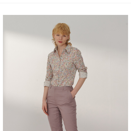
す。
新竹物流宅配
4.ご注文が完了すると、携帯に支払い通知のSMSが届きます。アプリ会員
配送毎にNT$120、NT$3,000以上で送料無料
の場合は、AFTEE アプリプッシュ通知が届きます。
5.商品受け取り時のお支払いは不要です。商品を確かめてから、SMSまた
新竹物流離島宅配
はアプリの通知に従って、4大コンビニ、またはATM/オンラインバンキン
グでお支払いください。
配送毎にNT$350、NT$3,500以上で送料無料
代金納付期限は最短で 14 日以内ですので、ご注意ください。AFTEE アプ
LINEX 宇迅國際
送料を確認
リをダウンロードして AFTEE 会員になるとお支払い期限を最長 45 日以内
まで延長できます。
お支払期限は、ショップが請求した期日と、AFTEEで延長できる日数をも
とに計算されます。AFTEEで注文すると、商品を受け取るまで支払い期限
を延長できますが、商品を期限内に受け取れない場合があります（例：予
約商品や商品到着日が比較的遅い商品）。そのため、商品到着の有無に関
わらず、AFTEEで指定された期限内にお支払いください。
二、支払い限度額
1.初回 AFTEEを ご利用の際に、認証結果及び当社の審査の結果に基づ
き、限度額が設定されます。
2.決済金額は最低NT$20です。
3.現在、台湾の会員のみご利用いただけます。
三、利用規約「AFTEE代金後払い」（以下当サービスという）はネットプ
ロテクションズ（以下 AFTEE という）が提供し、AFTEEが代金を徴収し