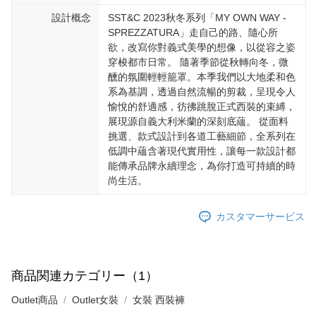
設計概念
SST&C 2023秋冬系列「MY OWN WAY -
SPREZZATURA」走自己的路、隨心所
欲，改寫你對義式美學的想像，以從容之姿
穿梭都市日常。 隨著季節從秋轉向冬，微
醺的氛圍輕輕籠罩。本季我們以大地柔和色
系為基調，透過自然流暢的剪裁，呈現令人
愉悅的舒適感，彷彿跳脫正式西裝的束縛，
展現源自義大利米蘭的深刻底蘊。 從面料
挑選、款式設計到各道工藝細節，全系列在
低調中蘊含著現代實用性，讓每一款設計都
能傳承品牌永續理念，為你打造可持續的時
尚生活。
カスタマーサービス
商品関連カテゴリー（1）
Outlet商品
Outlet女裝
女裝 西裝褲