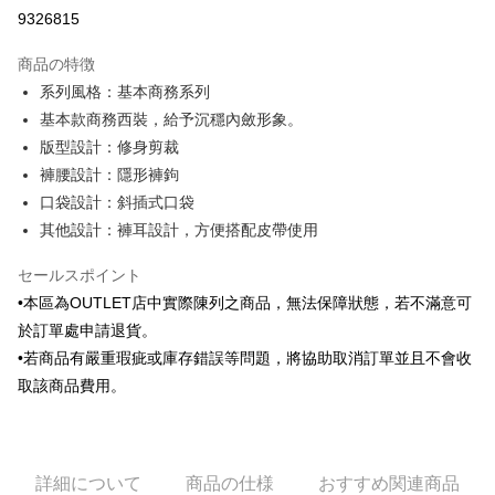
クレジットカード分割払い
9326815
3回払い、金利0、毎回
NT$496
21行の銀行
商品の特徴
6回払い、金利0、毎回
NT$248
21行の銀行
合作金庫商業銀行
第一商業銀行
系列風格：基本商務系列
華南商業銀行
彰化商業銀行
合作金庫商業銀行
第一商業銀行
LINE Pay
基本款商務西裝，給予沉穩內斂形象。
上海商業儲蓄銀行
台北富邦商業銀行
華南商業銀行
彰化商業銀行
国泰世華商業銀行
兆豐國際商業銀行
版型設計：修身剪裁
Apple Pay
上海商業儲蓄銀行
台北富邦商業銀行
台湾中小企業銀行
台中商業銀行
褲腰設計：隱形褲鉤
国泰世華商業銀行
兆豐國際商業銀行
HSBC(台湾)商業銀行
華泰商業銀行
JKOPAY
台湾中小企業銀行
台中商業銀行
口袋設計：斜插式口袋
聯邦商業銀行
遠東国際商業銀行
HSBC(台湾)商業銀行
華泰商業銀行
其他設計：褲耳設計，方便搭配皮帶使用
Easy Wallet
元大商業銀行
永豐商業銀行
聯邦商業銀行
遠東国際商業銀行
玉山商業銀行
星展(台湾)商業銀行
元大商業銀行
永豐商業銀行
Google Pay
セールスポイント
台新國際商業銀行
中国信託商業銀行
玉山商業銀行
星展(台湾)商業銀行
•本區為OUTLET店中實際陳列之商品，無法保障狀態，若不滿意可
台湾楽天クレジットカード会社
台新國際商業銀行
中国信託商業銀行
Plus Pay
於訂單處申請退貨。
台湾楽天クレジットカード会社
AFTEE代金後払い
•若商品有嚴重瑕疵或庫存錯誤等問題，將協助取消訂單並且不會收
説明
取該商品費用。
一、 AFTEE代金後払いについて
ATM払い
1.お支払い方法でAFTEE代金後払いを選択すると、携帯電話認証ウィンド
ウが表示されます。
2.SMSで認証してお支払い手続を進めてください。
配送方法
詳細について
商品の仕様
おすすめ関連商品
3.注文するときのお支払いは不要です。商品はご指定の住所に配送されま