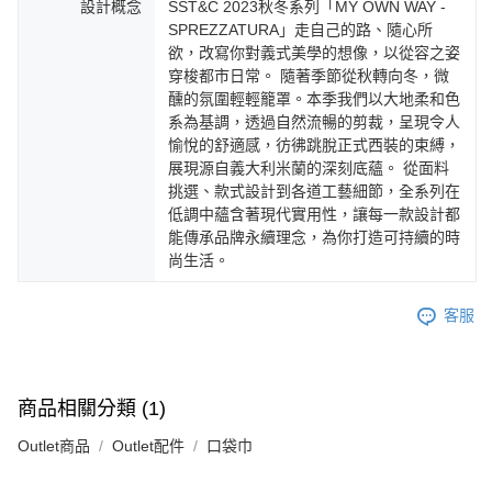
設計概念
SST&C 2023秋冬系列「MY OWN WAY -
SPREZZATURA」走自己的路、隨心所
欲，改寫你對義式美學的想像，以從容之姿
穿梭都市日常。 隨著季節從秋轉向冬，微
醺的氛圍輕輕籠罩。本季我們以大地柔和色
系為基調，透過自然流暢的剪裁，呈現令人
愉悅的舒適感，彷彿跳脫正式西裝的束縛，
展現源自義大利米蘭的深刻底蘊。 從面料
挑選、款式設計到各道工藝細節，全系列在
低調中蘊含著現代實用性，讓每一款設計都
能傳承品牌永續理念，為你打造可持續的時
尚生活。
客服
商品相關分類 (1)
Outlet商品
Outlet配件
口袋巾