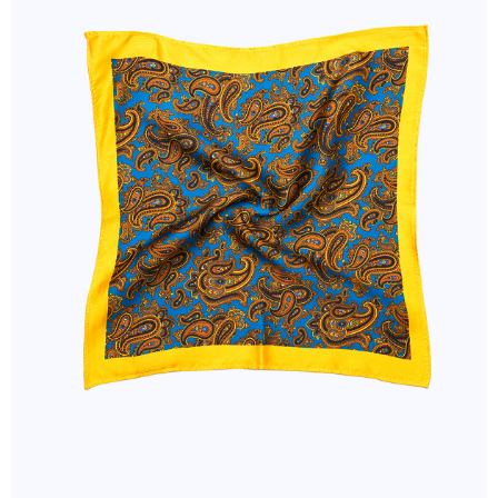
１．於結帳方式選擇「AFTEE先享後付」後，將跳轉至「AFTEE先享後付」
新竹物流離島宅配
結帳頁面，進行簡訊認證並確認金額後，即可完成結帳。
２．訂單成立數日內，您將收到繳費通知簡訊。
每筆NT$350，滿NT$3,500(含以上)免運費
３．收到繳費通知簡訊後14天內，點擊此簡訊中的連結，可透過四大超商／
ATM／網路銀行／等多元方式進行付款，方視為交易完成。
LINEX 宇迅國際
查看運費
※ 請注意：結帳手續完成當下不需立刻繳費，但若您需要取消訂單，請聯絡
購買商品的店家。未經商家同意取消之訂單仍視為有效，需透過AFTEE先享
後付繳納相關費用。
※ 交易是否成功請以「AFTEE先享後付 」之結帳頁面顯示為準，若有關於
是否繳費成功／繳費後需取消欲退款等相關疑問，請聯繫「AFTEE先享後付
客戶支援中心」
https://netprotections.freshdesk.com/support/home
【注意事項】
１．透過由恩沛科技股份有限公司提供之「AFTEE先享後付」服務完成之交
易，需依本服務之必要範圍內提供個人資料，並將交易相關給付款項請求債
權轉讓予恩沛科技股份有限公司。
２．關於個人資料處理事宜，請瀏覽以下網址：
https://aftee.tw/terms/#terms3
３．未成年的使用者請事先徵得法定代理人或監護人之同意方可使用
「AFTEE先享後付」，若未經同意申辦者引起之損失，本公司不負相關責
任。
４．使用「AFTEE先享後付」時，將依據個別帳號之用戶狀況，依本公司即
時審查核予不同之上限額度；若仍有額度不足之情形，本公司將視審查結果
請求用戶進行身份認證。
５．嚴禁一人註冊多個帳號或使用他人資訊註冊。若發現惡意使用之情形，