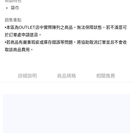
商品特色
6 期 0 利率 每期
NT$72
21家銀行
合作金庫商業銀行
第一商業銀行
袋巾
華南商業銀行
彰化商業銀行
合作金庫商業銀行
第一商業銀行
LINE Pay
上海商業儲蓄銀行
台北富邦商業銀行
華南商業銀行
彰化商業銀行
銷售重點
國泰世華商業銀行
兆豐國際商業銀行
Apple Pay
上海商業儲蓄銀行
台北富邦商業銀行
•本區為OUTLET店中實際陳列之商品，無法保障狀態，若不滿意可
臺灣中小企業銀行
台中商業銀行
國泰世華商業銀行
兆豐國際商業銀行
於訂單處申請退貨。
匯豐（台灣）商業銀行
華泰商業銀行
街口支付
臺灣中小企業銀行
台中商業銀行
聯邦商業銀行
遠東國際商業銀行
•若商品有嚴重瑕疵或庫存錯誤等問題，將協助取消訂單並且不會收
匯豐（台灣）商業銀行
華泰商業銀行
悠遊付
元大商業銀行
永豐商業銀行
取該商品費用。
聯邦商業銀行
遠東國際商業銀行
玉山商業銀行
星展（台灣）商業銀行
元大商業銀行
永豐商業銀行
Google Pay
台新國際商業銀行
中國信託商業銀行
玉山商業銀行
星展（台灣）商業銀行
台灣樂天信用卡公司
台新國際商業銀行
中國信託商業銀行
全盈+PAY
台灣樂天信用卡公司
詳細說明
商品規格
相關推薦
AFTEE先享後付
相關說明
【關於「AFTEE先享後付」】
ATM付款
AFTEE先享後付是「在收到商品之後才付款」的支付方式。 讓您購物簡單
便利好安心！
１．簡單：不需註冊會員、不需綁卡、不需儲值。
運送方式
２．便利：只要手機號碼，簡訊認證，即可結帳。
３．安心：先確認商品／服務後，再付款。
新竹物流宅配
每筆NT$120，滿NT$3,000(含以上)免運費
【「AFTEE先享後付」結帳流程】