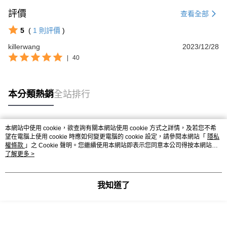
評價
查看全部
5
(
1
則評價
)
killerwang
2023/12/28
|
40
本分類熱銷
全站排行
本網站中使用 cookie，欲查詢有關本網站使用 cookie 方式之詳情，及若您不希
熱門標籤
望在電腦上使用 cookie 時應如何變更電腦的 cookie 設定，請參閱本網站「
隱私
權條款
」之 Cookie 聲明。您繼續使用本網站即表示您同意本公司得按本網站使
用條款之 Cookie 聲明使用 cookie。
了解更多 >
我知道了