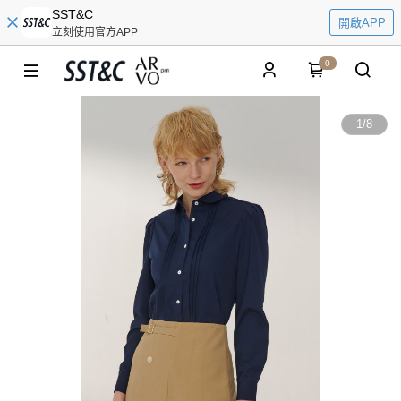
SST&C
開啟APP
立刻使用官方APP
0
1
/
8