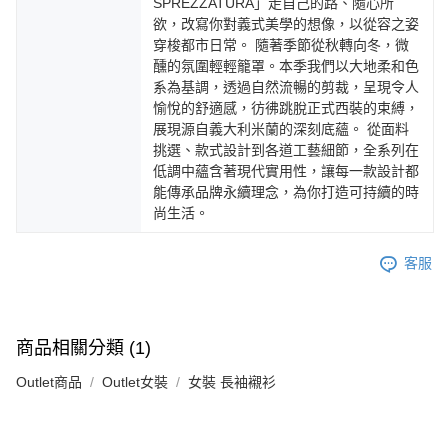
SPREZZATURA」走自己的路、隨心所
欲，改寫你對義式美學的想像，以從容之姿
穿梭都市日常。 隨著季節從秋轉向冬，微
醺的氛圍輕輕籠罩。本季我們以大地柔和色
系為基調，透過自然流暢的剪裁，呈現令人
愉悅的舒適感，彷彿跳脫正式西裝的束縛，
展現源自義大利米蘭的深刻底蘊。 從面料
挑選、款式設計到各道工藝細節，全系列在
低調中蘊含著現代實用性，讓每一款設計都
能傳承品牌永續理念，為你打造可持續的時
尚生活。
客服
商品相關分類 (1)
Outlet商品
Outlet女裝
女裝 長袖襯衫