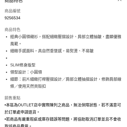
商品特色
信用卡一次付款
商品編號
信用卡分期付款
9256534
3 期 0 利率 每期
NT$383
21家銀行
商品特色
6 期 0 利率 每期
NT$191
21家銀行
合作金庫商業銀行
第一商業銀行
經典小圓領襯衫，搭配細緻壓摺設計、肩部立體抽皺，盡顯優雅
華南商業銀行
彰化商業銀行
合作金庫商業銀行
第一商業銀行
LINE Pay
風範。
上海商業儲蓄銀行
台北富邦商業銀行
華南商業銀行
彰化商業銀行
國泰世華商業銀行
兆豐國際商業銀行
細緻手感面料，具自然垂墜感，易熨燙、不易皺
Apple Pay
上海商業儲蓄銀行
台北富邦商業銀行
臺灣中小企業銀行
台中商業銀行
國泰世華商業銀行
兆豐國際商業銀行
匯豐（台灣）商業銀行
華泰商業銀行
街口支付
臺灣中小企業銀行
台中商業銀行
SLIM修身版型
聯邦商業銀行
遠東國際商業銀行
匯豐（台灣）商業銀行
華泰商業銀行
領型設計：小圓領
悠遊付
元大商業銀行
永豐商業銀行
聯邦商業銀行
遠東國際商業銀行
細節：前片細緻打桿壓摺設計／肩部立體抽摺設計，修飾肩部線
玉山商業銀行
星展（台灣）商業銀行
元大商業銀行
永豐商業銀行
Google Pay
條／使用天然貝殼扣
台新國際商業銀行
中國信託商業銀行
玉山商業銀行
星展（台灣）商業銀行
台灣樂天信用卡公司
台新國際商業銀行
中國信託商業銀行
全盈+PAY
銷售重點
台灣樂天信用卡公司
•本區為OUTLET店中實際陳列之商品，無法保障狀態，若不滿意可
AFTEE先享後付
於訂單處申請退貨。
相關說明
【關於「AFTEE先享後付」】
•若商品有嚴重瑕疵或庫存錯誤等問題，將協助取消訂單並且不會收
ATM付款
AFTEE先享後付是「在收到商品之後才付款」的支付方式。 讓您購物簡單
取該商品費用。