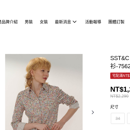
雙品牌介紹
男裝
女裝
最新消息
活動報導
團體訂製
SST
衫-756
宅配滿NT$
NT$1,
NT$2,290
尺寸
34