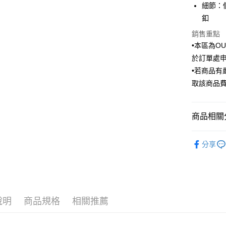
細節：
匯豐（
街口支付
臺灣中
聯邦商
釦
匯豐（
悠遊付
元大商
聯邦商
銷售重點
玉山商
元大商
Google Pa
•本區為O
台新國
玉山商
於訂單處
台灣樂
台新國
全盈+PAY
•若商品
台灣樂
AFTEE先
取該商品
相關說明
【關於「A
ATM付款
AFTEE
商品相關分
便利好安
１．簡單
Outlet商品
２．便利
分享
運送方式
３．安心
新竹物流
【「AFT
每筆NT$1
１．於結帳
付」結帳
新竹物流
２．訂單
說明
商品規格
相關推薦
３．收到繳
每筆NT$3
／ATM／
※ 請注意