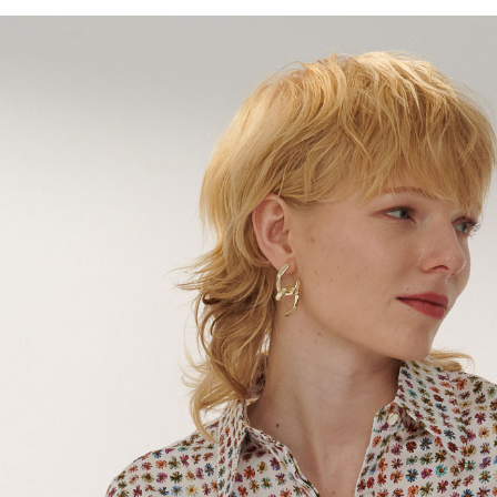
LINEX 
絡購買商品
先享後付
※ 交易是
是否繳費成
付客戶支
【注意事
１．透過由
交易，需
求債權轉
２．關於
https://aft
３．未成
「AFTE
任。
４．使用「
即時審查
結果請求
５．嚴禁
形，恩沛
動。