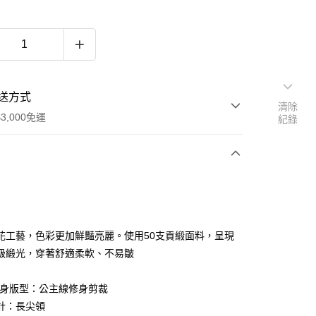
送方式
清除
3,000免運
紀錄
次付款
期付款
0 利率 每期
NT$420
21家銀行
花工藝，色彩更加鮮豔亮麗。使用50支貢緞面料，呈現
0 利率 每期
NT$210
21家銀行
庫商業銀行
第一商業銀行
級緞光，穿著舒適柔軟、不易皺
業銀行
彰化商業銀行
庫商業銀行
第一商業銀行
業儲蓄銀行
台北富邦商業銀行
業銀行
彰化商業銀行
M修身版型：公主線修身剪裁
華商業銀行
兆豐國際商業銀行
業儲蓄銀行
台北富邦商業銀行
計：長尖領
小企業銀行
台中商業銀行
華商業銀行
兆豐國際商業銀行