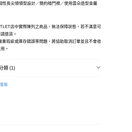
個性長尖領領型設計／簡約暗門襟／使用雲朵造型金屬
台灣）商業銀行
華泰商業銀行
小企業銀行
台中商業銀行
業銀行
遠東國際商業銀行
台灣）商業銀行
華泰商業銀行
業銀行
永豐商業銀行
業銀行
遠東國際商業銀行
業銀行
星展（台灣）商業銀行
業銀行
永豐商業銀行
y
UTLET店中實際陳列之商品，無法保障狀態，若不滿意可
際商業銀行
中國信託商業銀行
業銀行
星展（台灣）商業銀行
申請退貨。
天信用卡公司
際商業銀行
中國信託商業銀行
有嚴重瑕疵或庫存錯誤等問題，將協助取消訂單並且不會收
天信用卡公司
享後付
費用。
FTEE先享後付」】
先享後付是「在收到商品之後才付款」的支付方式。 讓您購物簡單
類 (1)
心！
：不需註冊會員、不需綁卡、不需儲值。
Outlet女裝
女裝 長袖襯衫
：只要手機號碼，簡訊認證，即可結帳。
客服
：先確認商品／服務後，再付款。
宅配
EE先享後付」結帳流程】
20，滿NT$3,000(含以上)免運費
方式選擇「AFTEE先享後付」後，將跳轉至「AFTEE先享後
頁面，進行簡訊認證並確認金額後，即可完成結帳。
離島宅配
成立數日內，您將收到繳費通知簡訊。
費通知簡訊後14天內，點擊此簡訊中的連結，可透過四大超商
50，滿NT$3,500(含以上)免運費
網路銀行／等多元方式進行付款，方視為交易完成。
：結帳手續完成當下不需立刻繳費，但若您需要取消訂單，請聯