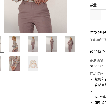
數量
付款與運
宅配滿NT$
付款方式
商品特色
信用卡一
商品編號
9256527
信用卡分
商品特色
3 期 
數碼印
6 期 
合作金
自然高
華南商
合作金
LINE Pay
上海商
華南商
SLI
國泰世
Apple Pay
上海商
領型設
臺灣中
國泰世