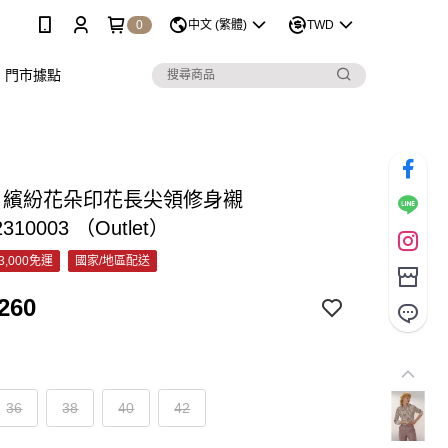
0
中文 (繁體)
TWD
門市據點
&C 繽紛花朵印花長尖領修身襯
2310003 （Outlet）
3,000免運
國家/地區配送
260
36
38
40
42