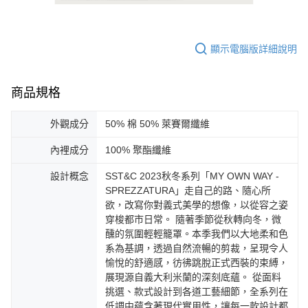
顯示電腦版詳細說明
商品規格
外觀成分
50% 棉 50% 萊賽爾纖維
內裡成分
100% 聚酯纖維
設計概念
SST&C 2023秋冬系列「MY OWN WAY -
SPREZZATURA」走自己的路、隨心所
欲，改寫你對義式美學的想像，以從容之姿
穿梭都市日常。 隨著季節從秋轉向冬，微
醺的氛圍輕輕籠罩。本季我們以大地柔和色
系為基調，透過自然流暢的剪裁，呈現令人
愉悅的舒適感，彷彿跳脫正式西裝的束縛，
展現源自義大利米蘭的深刻底蘊。 從面料
挑選、款式設計到各道工藝細節，全系列在
低調中蘊含著現代實用性，讓每一款設計都