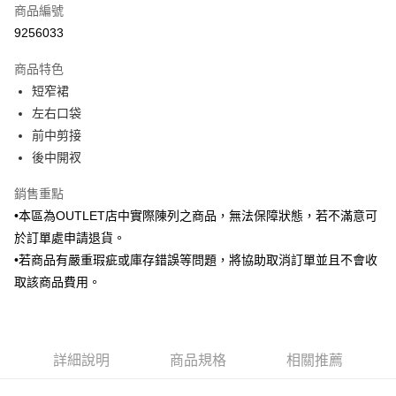
商品編號
信用卡分期付款
9256033
3 期 0 利率 每期
NT$496
21家銀行
商品特色
6 期 0 利率 每期
NT$248
21家銀行
合作金庫商業銀行
第一商業銀行
短窄裙
華南商業銀行
彰化商業銀行
合作金庫商業銀行
第一商業銀行
LINE Pay
左右口袋
上海商業儲蓄銀行
台北富邦商業銀行
華南商業銀行
彰化商業銀行
國泰世華商業銀行
兆豐國際商業銀行
前中剪接
Apple Pay
上海商業儲蓄銀行
台北富邦商業銀行
臺灣中小企業銀行
台中商業銀行
後中開衩
國泰世華商業銀行
兆豐國際商業銀行
匯豐（台灣）商業銀行
華泰商業銀行
街口支付
臺灣中小企業銀行
台中商業銀行
聯邦商業銀行
遠東國際商業銀行
銷售重點
匯豐（台灣）商業銀行
華泰商業銀行
悠遊付
元大商業銀行
永豐商業銀行
•本區為OUTLET店中實際陳列之商品，無法保障狀態，若不滿意可
聯邦商業銀行
遠東國際商業銀行
玉山商業銀行
星展（台灣）商業銀行
元大商業銀行
永豐商業銀行
於訂單處申請退貨。
Google Pay
台新國際商業銀行
中國信託商業銀行
玉山商業銀行
星展（台灣）商業銀行
•若商品有嚴重瑕疵或庫存錯誤等問題，將協助取消訂單並且不會收
台灣樂天信用卡公司
台新國際商業銀行
中國信託商業銀行
全盈+PAY
取該商品費用。
台灣樂天信用卡公司
AFTEE先享後付
相關說明
【關於「AFTEE先享後付」】
ATM付款
詳細說明
商品規格
相關推薦
AFTEE先享後付是「在收到商品之後才付款」的支付方式。 讓您購物簡單
便利好安心！
１．簡單：不需註冊會員、不需綁卡、不需儲值。