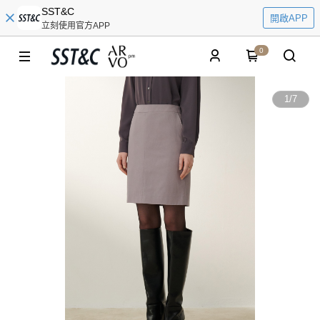
SST&C
開啟APP
立刻使用官方APP
0
1
/
7