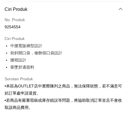
Kaedah Pembayaran
Ciri Produk
Kad Kredit (Bayaran Penuh)
No. Produk
Ansuran Kad Kredit
9254554
3 ansuran pada kadar faedah 0,
NT$493
setiap ansuran
Ciri Produk
21 Bank
6 ansuran pada kadar faedah 0,
NT$246
setiap
Taiwan Cooperative Bank
Bank Komersial Pertama
中腰寬版褲型設計
Hua Nan Commercial
Chang Hwa Commercial
ansuran
21 Bank
Bank
Bank
前斜開口袋，修飾假口袋設計
Taiwan Cooperative Bank
Bank Komersial Pertama
LINE Pay
The Shanghai
Bank Komersial Taipei
腰褶設計
Hua Nan Commercial Bank
Chang Hwa Commercial Bank
Commercial & Savings
Fubon
垂墜舒適面料
Apple Pay
The Shanghai Commercial &
Bank Komersial Taipei Fubon
Bank
Savings Bank
Bank Cathay United
Mega International
JKOPAY
Sorotan Produk
Bank Cathay United
Mega International Commercial
Commercial Bank
•本區為OUTLET店中實際陳列之商品，無法保障狀態，若不滿意可
Bank
Taiwan Business Bank
Taichung Commercial
Easy Wallet
Taiwan Business Bank
Taichung Commercial Bank
於訂單處申請退貨。
Bank
HSBC Bank (Taiwan) Limited
Hwatai Bank
Google Pay
•若商品有嚴重瑕疵或庫存錯誤等問題，將協助取消訂單並且不會收
HSBC Bank (Taiwan)
Hwatai Bank
Union Bank of Taiwan
Far Eastern International Bank
Limited
取該商品費用。
Yuanta Commercial Bank
Bank SinoPac
Plus PAY
Union Bank of Taiwan
Far Eastern International
Bank Komersial E.SUN
DBS Bank
Bank
AFTEE
Bank Antarabangsa Taishin
Bank CTBC
Yuanta Commercial Bank
Bank SinoPac
Syarikat Kad Kredit Rakuten