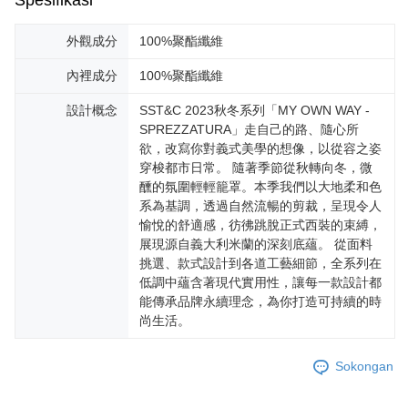
外觀成分
100%聚酯纖維
內裡成分
100%聚酯纖維
設計概念
SST&C 2023秋冬系列「MY OWN WAY -
SPREZZATURA」走自己的路、隨心所
欲，改寫你對義式美學的想像，以從容之姿
穿梭都市日常。 隨著季節從秋轉向冬，微
醺的氛圍輕輕籠罩。本季我們以大地柔和色
系為基調，透過自然流暢的剪裁，呈現令人
愉悅的舒適感，彷彿跳脫正式西裝的束縛，
展現源自義大利米蘭的深刻底蘊。 從面料
挑選、款式設計到各道工藝細節，全系列在
低調中蘊含著現代實用性，讓每一款設計都
能傳承品牌永續理念，為你打造可持續的時
尚生活。
Sokongan