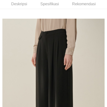
Deskripsi
Bank Komersial E.SUN
DBS Bank
Deskripsi
Spesifikasi
Rekomendasi
Taiwan
Pertama, Mengenai Perkhidmatan AFTEE Beli Sekarang Bayar Kemudian
Bank Antarabangsa
Bank CTBC
Pemindahan ATM
1. Dengan memilih AFTEE sebagai kaedah pembayaran, mesej
Taishin
pengesahan AFTEE akan muncul.
Syarikat Kad Kredit
2. Anda boleh meneruskan pembayaran selepas pengesahan SMS.
Pilihan Penghantaran
Rakuten Taiwan
3. Tiada bayaran diperlukan apabila pesanan disahkan. Produk akan
dihantar ke alamat yang ditetapkan.
新竹物流宅配
4. Setelah pesanan disahkan, anda akan menerima SMS pembayaran
NT$120/pesanan | Penghantaran percuma untuk pesanan
manakala ahli aplikasi akan menerima pemberitahuan tolak aplikasi
NT$3,000 atau lebih
AFTEE.
5. Tiada bayaran diperlukan apabila anda menerima produk. Sila buat
pembayaran di empat kedai serbaneka utama, ATM atau perbankan
新竹物流離島宅配
dalam talian dengan SMS pembayaran atau pemberitahuan tolak aplikasi
NT$350/pesanan | Penghantaran percuma untuk pesanan
AFTEE.
NT$3,500 atau lebih
Sila ambil perhatian bahawa tempoh pembayaran adalah 14 hari. Walau
LINEX 宇迅國際
bagaimanapun, bagi mereka yang telah memuat turun Aplikasi AFTEE
Kadar Penghantaran
dan mendaftar sebagai ahli AFTEE boleh menikmati tempoh pembayaran
sehingga 45 hari.
Tempoh pembayaran dikira dari masa kedai meminta pembayaran anda,
ditambah dengan bilangan hari yang boleh dilanjutkan oleh AFTEE. Anda
boleh melanjutkan tempoh pembayaran anda sebelum anda menerima
pesanan. Walau bagaimanapun, tiada jaminan bahawa anda boleh
menerima pesanan anda semasa tempoh pembayaran (cth.: produk