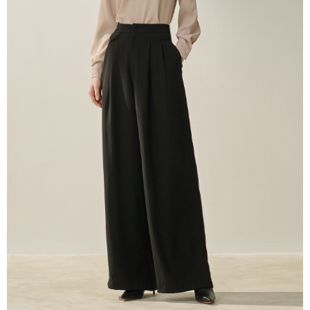
untuk menggunakan AFTEE.
Sila hubungi NP Taiwan Inc. di
cs_tw@netprotections.co.jp
jika anda
mempunyai sebarang kebimbangan mengenai pemprosesan dan
penggunaan pada data peribadi. Jika anda tidak bersetuju dengan data
peribadi yang disenaraikan seperti di atas akan dikumpul dan digunakan
oleh AFTEE, sila jangan gunakan perkhidmatan ini.