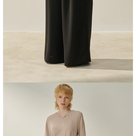
prapesanan atau produk yang mungkin mengambil masa yang lebih
lama untuk dihantar). Oleh itu, anda dikehendaki membuat pembayaran
kepada AFTEE dalam tempoh sama ada anda menerima pesanan.
Kedua, Sekatan Pembayaran
1. Jumlah yang diperakui untuk pengguna kali pertama boleh sehingga
NT$10,000. Amaun diperakui sebenar yang diluluskan akan berdasarkan
keputusan pensijilan dan semakan oleh AFTEE.
2. Amaun perbelanjaan minimum mestilah lebih besar daripada NT$20.
3. Pada masa ini hanya tersedia untuk ahli Taiwan.
Ketiga, Syarat Perkhidmatan
Perkhidmatan AFTEE Beli Sekarang Bayar Kemudian disediakan oleh NP
Taiwan, Inc. dan AFTEE akan membuat bil kepada pengguna. AFTEE
akan menggunakan data peribadi yang dikumpul (termasuk nama
pembeli, no. telefon, nama penerima, no. telefon, alamat penerima) untuk
penggunaan perkhidmatan. Sila rujuk kepada "Penyata Pengumpulan
Data Peribadi, Pemprosesan, Penggunaan"
(https://aftee.tw/privacypolicy/
) untuk maklumat lanjut.
Jumlah yang diperakui untuk pengguna kali pertama yang lulus
kelulusan boleh sehingga NT$10,000. Jika pengguna tidak membuat
pembayaran dalam tempoh tersebut, yuran pembayaran lewat sebanyak
20% setahun akan dikenakan. Pengguna bawah umur dikehendaki
mendapatkan kebenaran daripada ibu bapa atau penjaga yang sah