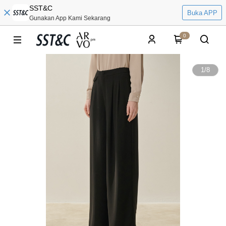
SST&C
Buka APP
Gunakan App Kami Sekarang
0
1
/
8