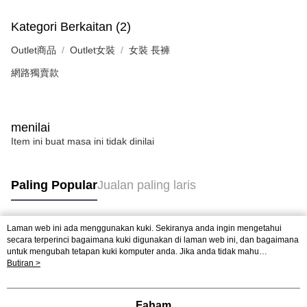
Kategori Berkaitan (2)
Outlet商品
Outlet女裝
女裝 長褲
網路獨賣款
menilai
Item ini buat masa ini tidak dinilai
Paling Popular
Jualan paling laris
Laman web ini ada menggunakan kuki. Sekiranya anda ingin mengetahui
Tag Popular
secara terperinci bagaimana kuki digunakan di laman web ini, dan bagaimana
untuk mengubah tetapan kuki komputer anda. Jika anda tidak mahu
menggunakan kuki di komputer anda, sila rujuk penerangan mengenai kuki.
Butiran >
Dasar Privasi
Laman web ini ada menggunakan kuki. Sekiranya anda ingin
mengetahui secara terperinci bagaimana kuki digunakan di laman web ini,
dan bagaimana untuk mengubah tetapan kuki komputer anda. Jika anda tidak
Faham