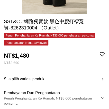
SST&C #網路獨賣款 黑色中腰打褶寬
褲-8262310004 （Outlet）
Penuh Penghantaran Ke Rumah, NT$3,000 penghataran percuma
Penghantaran Negara/Wilayah
NT$1,480
NT$2,690
Sila pilih variasi produk.
Pembayaran Dan Penghantaran
Penuh Penghantaran Ke Rumah, NT$3,000 penghataran
percuma