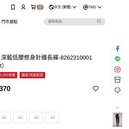
0
中文 (繁體)
TWD
門市據點
C 深藍低腰修身針織長褲-8262310001
et）
3,000免運
國家/地區配送
370
36
38
40
42