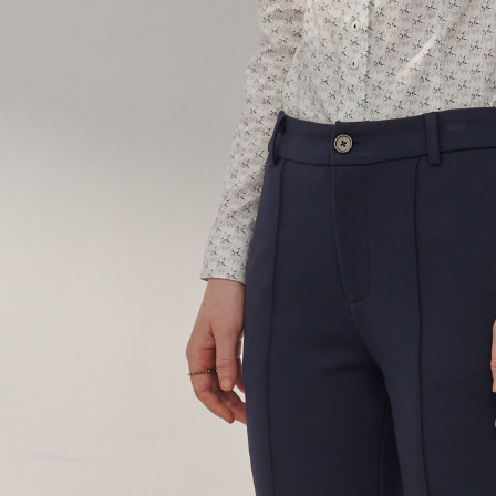
LINEX 
絡購買商品
先享後付
※ 交易是
是否繳費成
付客戶支
【注意事
１．透過由
交易，需
求債權轉
２．關於
https://aft
３．未成
「AFTE
任。
４．使用「
即時審查
結果請求
５．嚴禁
形，恩沛
動。