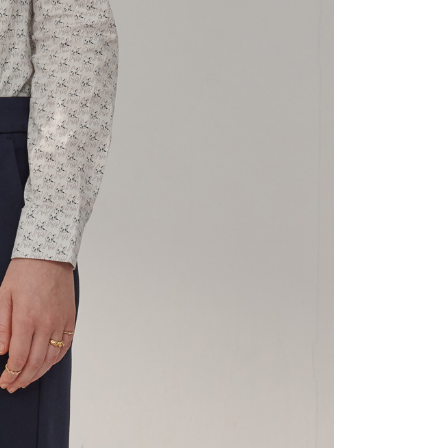
宇迅國際
查看運費
的店家。未經商家同意取消之訂單仍視為有效，需透過AFTEE
繳納相關費用。
否成功請以「AFTEE先享後付 」之結帳頁面顯示為準，若有關於
功／繳費後需取消欲退款等相關疑問，請聯繫「AFTEE先享後
援中心」
https://netprotections.freshdesk.com/support/home
項】
恩沛科技股份有限公司提供之「AFTEE先享後付」服務完成之
依本服務之必要範圍內提供個人資料，並將交易相關給付款項請
讓予恩沛科技股份有限公司。
個人資料處理事宜，請瀏覽以下網址：
ee.tw/terms/#terms3
年的使用者請事先徵得法定代理人或監護人之同意方可使用
E先享後付」，若未經同意申辦者引起之損失，本公司不負相關責
AFTEE先享後付」時，將依據個別帳號之用戶狀況，依本公司
核予不同之上限額度；若仍有額度不足之情形，本公司將視審查
用戶進行身份認證。
一人註冊多個帳號或使用他人資訊註冊。若發現惡意使用之情
科技股份有限公司將有權停止該用戶之使用額度並採取法律行