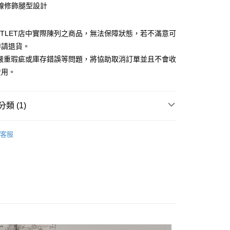
線修飾腿型設計
台灣）商業銀行
華泰商業銀行
小企業銀行
台中商業銀行
業銀行
遠東國際商業銀行
台灣）商業銀行
華泰商業銀行
業銀行
永豐商業銀行
業銀行
遠東國際商業銀行
UTLET店中實際陳列之商品，無法保障狀態，若不滿意可
業銀行
星展（台灣）商業銀行
業銀行
永豐商業銀行
y
申請退貨。
際商業銀行
中國信託商業銀行
業銀行
星展（台灣）商業銀行
有嚴重瑕疵或庫存錯誤等問題，將協助取消訂單並且不會收
天信用卡公司
際商業銀行
中國信託商業銀行
費用。
天信用卡公司
享後付
類 (1)
FTEE先享後付」】
先享後付是「在收到商品之後才付款」的支付方式。 讓您購物簡單
心！
Outlet女裝
女裝 長褲
客服
：不需註冊會員、不需綁卡、不需儲值。
：只要手機號碼，簡訊認證，即可結帳。
：先確認商品／服務後，再付款。
宅配
EE先享後付」結帳流程】
20，滿NT$3,000(含以上)免運費
方式選擇「AFTEE先享後付」後，將跳轉至「AFTEE先享後
頁面，進行簡訊認證並確認金額後，即可完成結帳。
離島宅配
成立數日內，您將收到繳費通知簡訊。
費通知簡訊後14天內，點擊此簡訊中的連結，可透過四大超商
50，滿NT$3,500(含以上)免運費
網路銀行／等多元方式進行付款，方視為交易完成。
：結帳手續完成當下不需立刻繳費，但若您需要取消訂單，請聯