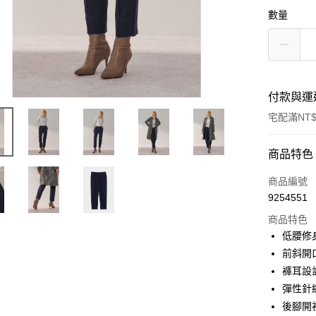
數量
付款與運
宅配滿NT$
付款方式
商品特色
信用卡一
商品編號
9254551
信用卡分
商品特色
3 期 
低腰修
6 期 
合作金
前斜開
華南商
褲耳設
合作金
LINE Pay
上海商
華南商
彈性針
國泰世
Apple Pay
上海商
後腳開
臺灣中
國泰世