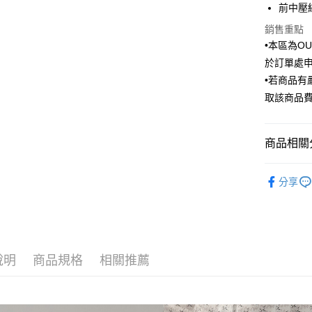
前中壓
匯豐（
街口支付
臺灣中
聯邦商
銷售重點
匯豐（
悠遊付
元大商
聯邦商
•本區為O
玉山商
元大商
Google Pa
於訂單處
台新國
玉山商
•若商品
台灣樂
台新國
全盈+PAY
取該商品
台灣樂
AFTEE先
相關說明
商品相關分
【關於「A
ATM付款
AFTEE
Outlet商品
便利好安
分享
１．簡單
２．便利
運送方式
３．安心
新竹物流
【「AFT
每筆NT$1
１．於結帳
付」結帳
說明
商品規格
相關推薦
新竹物流
２．訂單
３．收到繳
每筆NT$3
／ATM／
※ 請注意