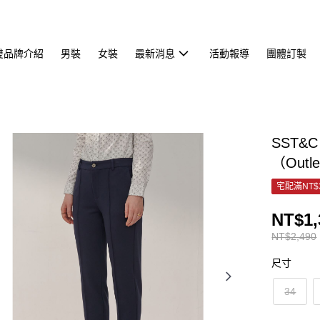
雙品牌介紹
男裝
女裝
最新消息
活動報導
團體訂製
SST&
（Outl
宅配滿NT$
NT$1,
NT$2,490
尺寸
34