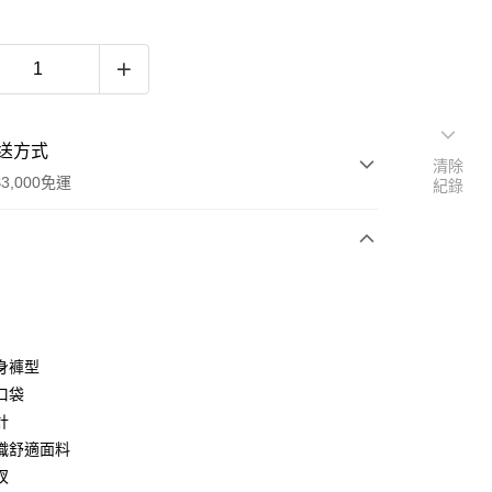
送方式
清除
3,000免運
紀錄
次付款
期付款
0 利率 每期
NT$456
21家銀行
身褲型
0 利率 每期
NT$228
21家銀行
庫商業銀行
第一商業銀行
口袋
業銀行
彰化商業銀行
計
庫商業銀行
第一商業銀行
業儲蓄銀行
台北富邦商業銀行
業銀行
彰化商業銀行
織舒適面料
華商業銀行
兆豐國際商業銀行
業儲蓄銀行
台北富邦商業銀行
衩
小企業銀行
台中商業銀行
華商業銀行
兆豐國際商業銀行