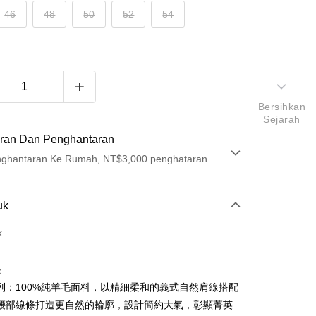
46
48
50
52
54
Bersihkan
Sejarah
ran Dan Penghantaran
ghantaran Ke Rumah, NT$3,000 penghataran
Pembayaran
uk
t (Bayaran Penuh)
k
ad Kredit
k
ran pada kadar faedah 0,
NT$2,032
setiap ansuran
列：100%純羊毛面料，以精細柔和的義式自然肩線搭配
21 Bank
ran pada kadar faedah 0,
NT$1,016
setiap
an Cooperative Bank
Bank Komersial Pertama
腰部線條打造更自然的輪廓，設計簡約大氣，彰顯菁英
Nan Commercial
Chang Hwa Commercial
n
21 Bank