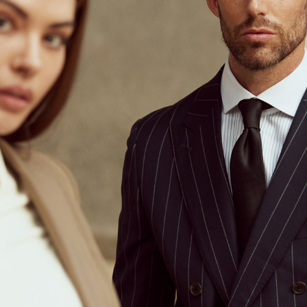
2. Amaun p
3. Pada ma
Ketiga, Sy
Perkhidma
NP Taiwan
akan meng
pembeli, n
untuk peng
Pengumpul
(https://aft
Jumlah yan
kelulusan 
pembayara
20% setah
mendapatk
untuk men
Sila hubun
mempunyai
penggunaan
peribadi y
digunakan 