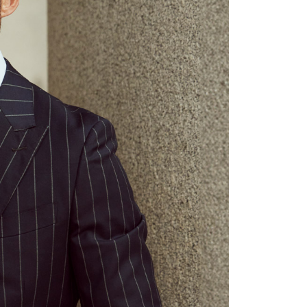
erbelanjaan minimum mestilah lebih besar daripada NT$20.
sa ini hanya tersedia untuk ahli Taiwan.
arat Perkhidmatan
tan AFTEE Beli Sekarang Bayar Kemudian disediakan oleh
, Inc. dan AFTEE akan membuat bil kepada pengguna. AFTEE
gunakan data peribadi yang dikumpul (termasuk nama
o. telefon, nama penerima, no. telefon, alamat penerima)
gunaan perkhidmatan. Sila rujuk kepada "Penyata
an Data Peribadi, Pemprosesan, Penggunaan"
ee.tw/privacypolicy/
) untuk maklumat lanjut.
g diperakui untuk pengguna kali pertama yang lulus
boleh sehingga NT$10,000. Jika pengguna tidak membuat
n dalam tempoh tersebut, yuran pembayaran lewat sebanyak
un akan dikenakan. Pengguna bawah umur dikehendaki
an kebenaran daripada ibu bapa atau penjaga yang sah
ggunakan AFTEE.
gi NP Taiwan Inc. di
cs_tw@netprotections.co.jp
jika anda
 sebarang kebimbangan mengenai pemprosesan dan
 pada data peribadi. Jika anda tidak bersetuju dengan data
ang disenaraikan seperti di atas akan dikumpul dan
oleh AFTEE, sila jangan gunakan perkhidmatan ini.