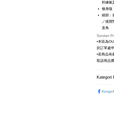
幹練氣
Ban
Taiwan 
修身版
LINE Pay
The 
Hua Na
細節：
Comm
Apple Pay
The Sh
Ban
／後開
Saving
Bank
直角
JKOPAY
Bank Ca
Sorotan P
Taiw
Easy Walle
Taiwan 
•本區為O
HSBC Ba
Google Pa
HSBC
於訂單處
Union B
Limi
•若商品
Yuanta
Plus PAY
Unio
取該商品
Bank K
AFTEE
Bank An
Yuan
Deskripsi
Syarika
Bank
Pertama, 
Kategori 
Taiwan
Bank
Pemindah
Kemudian
Tais
1. Dengan
Outlet商品
Syari
pengesaha
Kongsi
2. Anda b
Raku
Pilihan 
3. Tiada b
dihantar k
新竹物流
4. Setela
NT$120/pe
manakala a