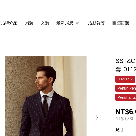
雙品牌介紹
男裝
女裝
最新消息
活動報導
團體訂製
套
SST&
套-011
Hadiah
Penuh Pen
Penghanta
NT$6,
NT$9,380
尺寸