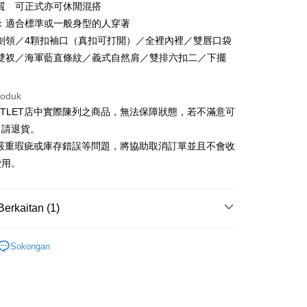
質 可正式亦可休閒混搭
k
Bank
Cooperative Bank
Bank Komersial Pertama
：適合標準或一般身型的人穿著
Shanghai
Bank Komersial Taipei
n Commercial Bank
Chang Hwa Commercial Bank
劍領／4顆扣袖口（真扣可打開）／全裡內裡／雙唇口袋
ercial & Savings
Fubon
anghai Commercial &
Bank Komersial Taipei Fubon
k
雙衩／海軍藍直條紋／義式自然肩／雙排六扣二／下擺
s Bank
 Cathay United
Mega International
thay United
Mega International Commercial
Commercial Bank
Bank
roduk
an Business Bank
Taichung Commercial
t
Business Bank
Taichung Commercial Bank
UTLET店中實際陳列之商品，無法保障狀態，若不滿意可
Bank
nk (Taiwan) Limited
Hwatai Bank
y
 Bank (Taiwan)
Hwatai Bank
申請退貨。
ank of Taiwan
Far Eastern International Bank
ted
有嚴重瑕疵或庫存錯誤等問題，將協助取消訂單並且不會收
 Commercial Bank
Bank SinoPac
n Bank of Taiwan
Far Eastern International
費用。
omersial E.SUN
DBS Bank
Bank
tarabangsa Taishin
Bank CTBC
ta Commercial Bank
Bank SinoPac
t Kad Kredit Rakuten
 Komersial E.SUN
DBS Bank
Mengenai Perkhidmatan AFTEE Beli Sekarang Bayar
Berkaitan (1)
 Antarabangsa
Bank CTBC
an ATM
hin
 memilih AFTEE sebagai kaedah pembayaran, mesej
Outlet男裝
男裝 西裝外套
kat Kad Kredit
n AFTEE akan muncul.
Sokongan
oleh meneruskan pembayaran selepas pengesahan SMS.
ten Taiwan
Penghantaran
ayaran diperlukan apabila pesanan disahkan. Produk akan
e alamat yang ditetapkan.
宅配
h pesanan disahkan, anda akan menerima SMS pembayaran
sanan | Penghantaran percuma untuk pesanan
hli aplikasi akan menerima pemberitahuan tolak aplikasi