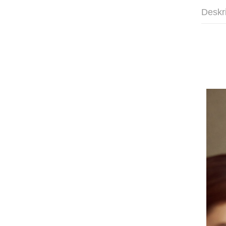
Deskr