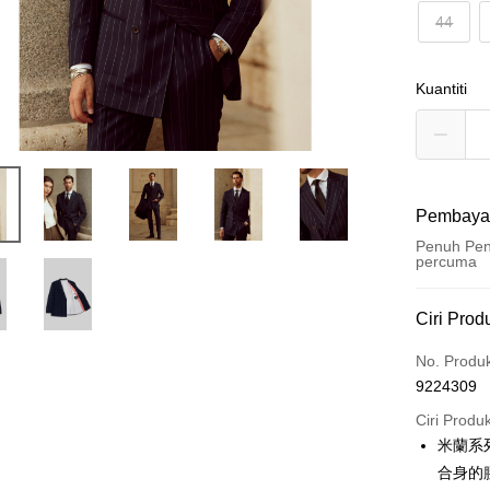
44
Kuantiti
Pembaya
Penuh Pen
percuma
Kaedah 
Ciri Prod
Kad Kredi
No. Produ
9224309
Ansuran K
Ciri Produ
3 ansu
米蘭系
6 ansu
Taiw
合身的
Hua 
ansura