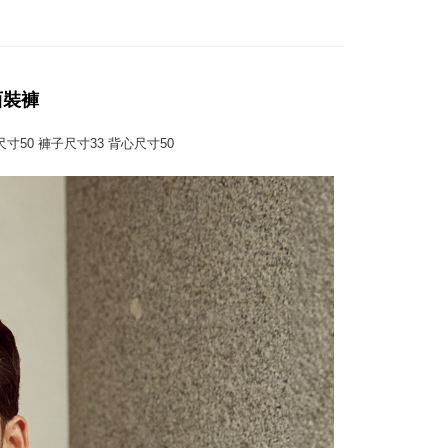
atau lebih
ayaran diperlukan apabila anda menerima produk. Sila buat
n di empat kedai serbaneka utama, ATM atau perbankan
離島宅配
ian dengan SMS pembayaran atau pemberitahuan tolak
sanan | Penghantaran percuma untuk pesanan
FTEE.
西裝褲
atau lebih
 perhatian bahawa tempoh pembayaran adalah 14 hari. Walau
un, bagi mereka yang telah memuat turun Aplikasi AFTEE
外套尺寸50 褲子尺寸33 背心尺寸50
宇迅國際
Kadar Penghantaran
tar sebagai ahli AFTEE boleh menikmati tempoh
n sehingga 45 hari.
mbayaran dikira dari masa kedai meminta pembayaran anda,
engan bilangan hari yang boleh dilanjutkan oleh AFTEE.
h melanjutkan tempoh pembayaran anda sebelum anda
pesanan. Walau bagaimanapun, tiada jaminan bahawa anda
erima pesanan anda semasa tempoh pembayaran (cth.:
apesanan atau produk yang mungkin mengambil masa yang
 untuk dihantar). Oleh itu, anda dikehendaki membuat
n kepada AFTEE dalam tempoh sama ada anda menerima
katan Pembayaran
yang diperakui untuk pengguna kali pertama boleh sehingga
 Amaun diperakui sebenar yang diluluskan akan
n keputusan pensijilan dan semakan oleh AFTEE.