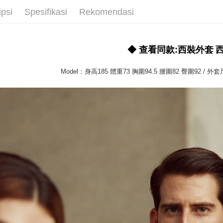
AFTEE.
NT$3,000 
ipsi
Spesifikasi
Rekomendasi
5. Tiada b
pembayara
新竹物流
dalam tal
NT$350/pe
aplikasi A
◆ 查看同款:西裝外套
NT$3,500 
Sila ambil
bagaimanap
Model：身高185 體重73 胸圍94.5 腰圍82 臀圍92 / 
LINEX 
dan mendaf
pembayara
Tempoh pe
ditambah d
Anda bole
menerima 
boleh men
produk pr
lebih lama
pembayara
pesanan.
Kedua, Se
1. Jumlah 
NT$10,000.
berdasarka