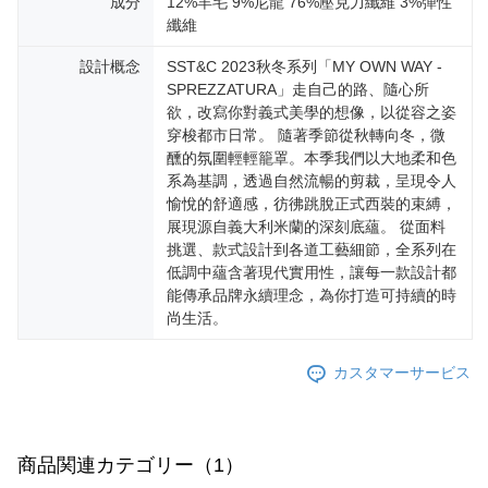
成分
12%羊毛 9%尼龍 76%壓克力纖維 3%彈性
纖維
設計概念
SST&C 2023秋冬系列「MY OWN WAY -
SPREZZATURA」走自己的路、隨心所
欲，改寫你對義式美學的想像，以從容之姿
穿梭都市日常。 隨著季節從秋轉向冬，微
醺的氛圍輕輕籠罩。本季我們以大地柔和色
系為基調，透過自然流暢的剪裁，呈現令人
愉悅的舒適感，彷彿跳脫正式西裝的束縛，
展現源自義大利米蘭的深刻底蘊。 從面料
挑選、款式設計到各道工藝細節，全系列在
低調中蘊含著現代實用性，讓每一款設計都
能傳承品牌永續理念，為你打造可持續的時
尚生活。
カスタマーサービス
商品関連カテゴリー（1）