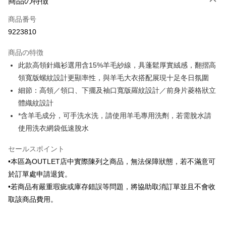
商品の特徴
クレジットカード1回払い
商品番号
クレジットカード分割払い
9223810
3回払い、金利0、毎回
NT$475
21行の銀行
商品の特徴
6回払い、金利0、毎回
NT$237
21行の銀行
合作金庫商業銀行
第一商業銀行
此款高領針織衫選用含15%羊毛紗線，具蓬鬆厚實絨感，翻摺高
華南商業銀行
彰化商業銀行
合作金庫商業銀行
第一商業銀行
LINE Pay
領寬版螺紋設計更顯率性，與羊毛大衣搭配展現十足冬日氛圍
上海商業儲蓄銀行
台北富邦商業銀行
華南商業銀行
彰化商業銀行
国泰世華商業銀行
兆豐國際商業銀行
細節：高領／領口、下擺及袖口寬版羅紋設計／前身片菱格狀立
Apple Pay
上海商業儲蓄銀行
台北富邦商業銀行
台湾中小企業銀行
台中商業銀行
體織紋設計
国泰世華商業銀行
兆豐國際商業銀行
HSBC(台湾)商業銀行
華泰商業銀行
JKOPAY
台湾中小企業銀行
台中商業銀行
*含羊毛成分，可手洗水洗，請使用羊毛專用洗劑，若需脫水請
聯邦商業銀行
遠東国際商業銀行
HSBC(台湾)商業銀行
華泰商業銀行
使用洗衣網袋低速脫水
Easy Wallet
元大商業銀行
永豐商業銀行
聯邦商業銀行
遠東国際商業銀行
玉山商業銀行
星展(台湾)商業銀行
元大商業銀行
永豐商業銀行
Google Pay
セールスポイント
台新國際商業銀行
中国信託商業銀行
玉山商業銀行
星展(台湾)商業銀行
•本區為OUTLET店中實際陳列之商品，無法保障狀態，若不滿意可
台湾楽天クレジットカード会社
台新國際商業銀行
中国信託商業銀行
Plus Pay
於訂單處申請退貨。
台湾楽天クレジットカード会社
AFTEE代金後払い
•若商品有嚴重瑕疵或庫存錯誤等問題，將協助取消訂單並且不會收
説明
取該商品費用。
一、 AFTEE代金後払いについて
ATM払い
1.お支払い方法でAFTEE代金後払いを選択すると、携帯電話認証ウィンド