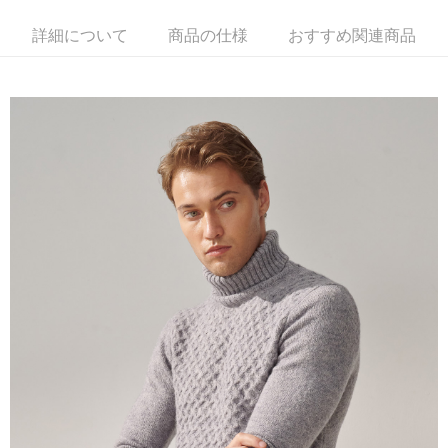
ウが表示されます。
2.SMSで認証してお支払い手続を進めてください。
配送方法
詳細について
商品の仕様
おすすめ関連商品
3.注文するときのお支払いは不要です。商品はご指定の住所に配送されま
す。
新竹物流宅配
4.ご注文が完了すると、携帯に支払い通知のSMSが届きます。アプリ会員
配送毎にNT$120、NT$3,000以上で送料無料
の場合は、AFTEE アプリプッシュ通知が届きます。
5.商品受け取り時のお支払いは不要です。商品を確かめてから、SMSまた
新竹物流離島宅配
はアプリの通知に従って、4大コンビニ、またはATM/オンラインバンキン
グでお支払いください。
配送毎にNT$350、NT$3,500以上で送料無料
代金納付期限は最短で 14 日以内ですので、ご注意ください。AFTEE アプ
LINEX 宇迅國際
送料を確認
リをダウンロードして AFTEE 会員になるとお支払い期限を最長 45 日以内
まで延長できます。
お支払期限は、ショップが請求した期日と、AFTEEで延長できる日数をも
とに計算されます。AFTEEで注文すると、商品を受け取るまで支払い期限
を延長できますが、商品を期限内に受け取れない場合があります（例：予
約商品や商品到着日が比較的遅い商品）。そのため、商品到着の有無に関
わらず、AFTEEで指定された期限内にお支払いください。
二、支払い限度額
1.初回 AFTEEを ご利用の際に、認証結果及び当社の審査の結果に基づ
き、限度額が設定されます。
2.決済金額は最低NT$20です。
3.現在、台湾の会員のみご利用いただけます。