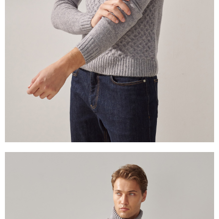
三、利用規約「AFTEE代金後払い」（以下当サービスという）はネットプ
ロテクションズ（以下 AFTEE という）が提供し、AFTEEが代金を徴収し
ます。当サービスご利用の際に提供しなければならない個人情報（注文者
の氏名、電話番号、受取人の氏名、電話番号、受取人住所を含むがこれに
限らない）は、AFTEEに渡され当サービスで必要な範囲内で利用されま
す。AFTEEの個人情報の収集、処理、利用について、詳細はAFTEE公式ホ
ームページの『個人情報の収集、処理及び利用に関する声明』をご参照く
ださい（
https://aftee.tw/privacypolicy/
）。
AFTEEの初回ご利用の際に、審査を通過すれば、最高額がNT$10,000にな
ります。支払い期限を過ぎた場合、その金額に基づいて年利20%の遅延滞
納金が加算されます。未成年の利用者は、事前に法定代理人または後見人
の同意を得ればAFTEEをご利用いただけます。
個人情報の処理、利用について疑問がある、または関連する法律の権利を
行使したい場合は、ネットプロテクションズ
cs_tw@netprotections.co.jp
にご連絡ください。上記に示した個人情報を、必要な購入注文書とあわせ
てAFTEEにご提供いただく、またはAFTEEにあなたの個人情報の収集、処
理、利用を許可することににご同意いただけない場合は、当サービスを選
択しないでください。