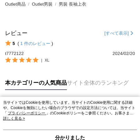
Outlet商品
Outlet男裝
男裝 長袖上衣
レビュー
[すべて表示]
5
(
1
件のレビュー
)
t7772122
2024/02/20
|
XL
本カテゴリーの人気商品
サイト全体のランキング
当サイトではCookieを使用しています。当サイトのCookie使用に関する詳細
人気タグ
や、Cookieを無効にしたい場合のブラウザでの設定方法については、当サイト
「
プライバシーポリシー
」のCookieポリシーをご参照ください。お客さま
が、当サイトを引き続き使用される場合、当社がサイト利用規約のCookieポリ
詳しく見る >
シーに基づいてCookieを使用することに同意したものとみなします。
分かりました