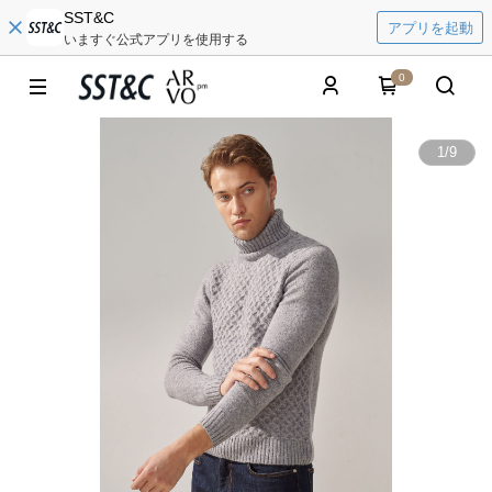
SST&C
アプリを起動
いますぐ公式アプリを使用する
0
1
/
9