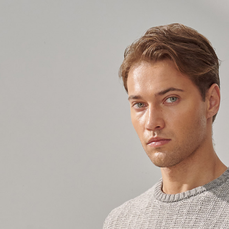
LINEX 
以内まで
お支払期限
もとに計算
期限を延
（例：予
の有無に関
二、支払
1.初回 
き、限度
2.決済金額
3.現在、
三、利用規
プロテクシ
します。
文者の氏
これに限ら
されます。
AFTEE
明』をご
AFTEE
なります。