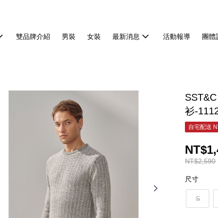
雙品牌介紹
男裝
女裝
最新消息
活動報導
團體
SST
衫-111
自宅配送 N
NT$1,
NT$2,590
尺寸
S