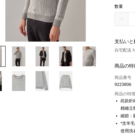
数量
支払いと
自宅配送 N
お支払い
商品の特
クレジット
商品番号
9223806
クレジッ
商品の特
3回払
此款針
6回払
合作金
精緻立
華南商
合作金
細節：
LINE Pay
上海商
華南商
*含羊
国泰世
Apple Pay
上海商
使用洗
台湾中
国泰世