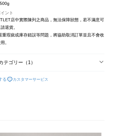
500g
(台湾)商業銀行
華泰商業銀行
小企業銀行
台中商業銀行
業銀行
遠東国際商業銀行
(台湾)商業銀行
華泰商業銀行
ポイント
t
業銀行
永豐商業銀行
業銀行
遠東国際商業銀行
UTLET店中實際陳列之商品，無法保障狀態，若不滿意可
業銀行
星展(台湾)商業銀行
業銀行
永豐商業銀行
y
申請退貨。
際商業銀行
中国信託商業銀行
業銀行
星展(台湾)商業銀行
有嚴重瑕疵或庫存錯誤等問題，將協助取消訂單並且不會收
天クレジットカード会社
際商業銀行
中国信託商業銀行
費用。
天クレジットカード会社
代金後払い
カテゴリー（1）
TEE代金後払いについて
い方法でAFTEE代金後払いを選択すると、携帯電話認証ウィン
示されます。
Outlet男裝
男裝 長袖上衣
で認証してお支払い手続を進めてください。
する
カスタマーサービス
るときのお支払いは不要です。商品はご指定の住所に配送されま
が完了すると、携帯に支払い通知のSMSが届きます。アプリ会
宅配
、AFTEE アプリプッシュ通知が届きます。
$120、NT$3,000以上で送料無料
け取り時のお支払いは不要です。商品を確かめてから、SMSま
の通知に従って、4大コンビニ、またはATM/オンラインバンキ
離島宅配
支払いください。
$350、NT$3,500以上で送料無料
限は最短で 14 日以内ですので、ご注意ください。AFTEE ア
ンロードして AFTEE 会員になるとお支払い期限を最長 45 日