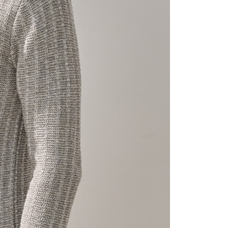
が加算されます。未成年の利用者は、事前に法定代理人または
意を得ればAFTEEをご利用いただけます。
の処理、利用について疑問がある、または関連する法律の権利
たい場合は、ネットプロテクションズ
rotections.co.jp
にご連絡ください。上記に示した個人情報
購入注文書とあわせてAFTEEにご提供いただく、または
にあなたの個人情報の収集、処理、利用を許可することににご同
けない場合は、当サービスを選択しないでください。