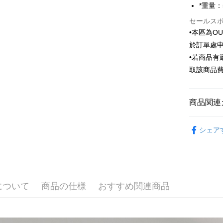
*重量：
HSBC
JKOPAY
台湾中
聯邦商
HSBC
セールス
Easy Walle
元大商
聯邦商
•本區為O
玉山商
元大商
Google Pa
於訂單處
台新國
玉山商
•若商品
台湾楽
台新國
Plus Pay
取該商品
台湾楽
AFTEE
説明
商品関連
一、 AF
ATM払い
1.お支払
ドウが表
Outlet商品
2.SMS
シェア
3.注文す
配送方法
す。
4.ご注文
新竹物流
員の場合は
配送毎にNT
5.商品受
たはアプリ
について
商品の仕様
おすすめ関連商品
新竹物流
ングでお
配送毎にNT
代金納付期
プリをダウ