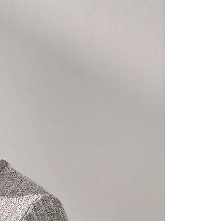
宇迅國際
送料を確認
延長できます。
は、ショップが請求した期日と、AFTEEで延長できる日数を
されます。AFTEEで注文すると、商品を受け取るまで支払い
長できますが、商品を期限内に受け取れない場合があります
約商品や商品到着日が比較的遅い商品）。そのため、商品到着
わらず、AFTEEで指定された期限内にお支払いください。
い限度額
AFTEEを ご利用の際に、認証結果及び当社の審査の結果に基づ
額が設定されます。
は最低NT$20です。
台湾の会員のみご利用いただけます。
約「AFTEE代金後払い」（以下当サービスという）はネット
ョンズ（以下 AFTEE という）が提供し、AFTEEが代金を徴収
当サービスご利用の際に提供しなければならない個人情報（注
名、電話番号、受取人の氏名、電話番号、受取人住所を含むが
ない）は、AFTEEに渡され当サービスで必要な範囲内で利用
AFTEEの個人情報の収集、処理、利用について、詳細は
公式ホームページの『個人情報の収集、処理及び利用に関する声
参照ください（
https://aftee.tw/privacypolicy/
）。
の初回ご利用の際に、審査を通過すれば、最高額がNT$10,000に
支払い期限を過ぎた場合、その金額に基づいて年利20%の遅