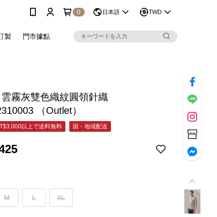
0
日本語
TWD
訂製
門市據點
&C 雲霧灰雙色織紋圓領針織
2310003 （Outlet）
T$3,000以上で送料無料
国・地域配送
425
M
L
XL