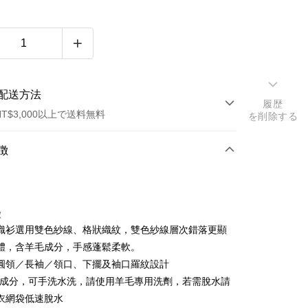
配送方法
履歴
T$3,000以上で送料無料
を削除する
方法
徴
カード1回払い
トカード分割払い
徴
い、金利0、毎回
NT$475
21行の銀行
織衫選用雙色紗線、格狀織紋，雙色紗線層次錯落更顯
い、金利0、毎回
NT$237
21行の銀行
庫商業銀行
第一商業銀行
體，含羊毛成分，手感蓬鬆柔軟。
業銀行
彰化商業銀行
庫商業銀行
第一商業銀行
圓領／長袖／領口、下擺及袖口羅紋設計
業儲蓄銀行
台北富邦商業銀行
業銀行
彰化商業銀行
毛成分，可手洗水洗，請使用羊毛專用洗劑，若需脫水請
華商業銀行
兆豐國際商業銀行
業儲蓄銀行
台北富邦商業銀行
衣網袋低速脫水
小企業銀行
台中商業銀行
華商業銀行
兆豐國際商業銀行