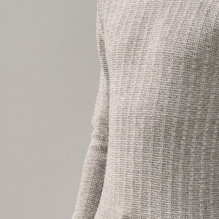
延滞納金
後見人の同
個人情報
を行使し
cs_tw@netp
を、必要な
AFTEE
意いただ