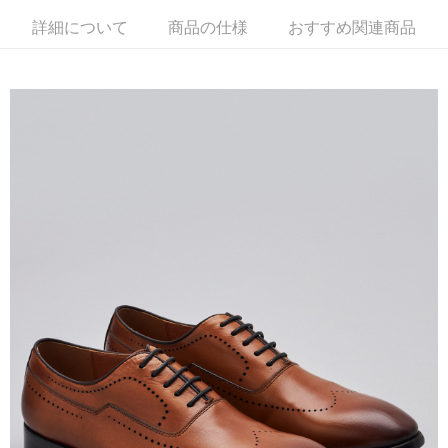
説明
詳細について
商品の仕様
おすすめ関連商品
一、 AFTEE代金後払いについて
ATM払い
1.お支払い方法でAFTEE代金後払いを選択すると、携帯電話認証ウィンド
ウが表示されます。
2.SMSで認証してお支払い手続を進めてください。
配送方法
3.注文するときのお支払いは不要です。商品はご指定の住所に配送されま
す。
新竹物流宅配
4.ご注文が完了すると、携帯に支払い通知のSMSが届きます。アプリ会員
配送毎にNT$120、NT$3,000以上で送料無料
の場合は、AFTEE アプリプッシュ通知が届きます。
5.商品受け取り時のお支払いは不要です。商品を確かめてから、SMSまた
新竹物流離島宅配
はアプリの通知に従って、4大コンビニ、またはATM/オンラインバンキン
グでお支払いください。
配送毎にNT$350、NT$3,500以上で送料無料
代金納付期限は最短で 14 日以内ですので、ご注意ください。AFTEE アプ
LINEX 宇迅國際
送料を確認
リをダウンロードして AFTEE 会員になるとお支払い期限を最長 45 日以内
まで延長できます。
お支払期限は、ショップが請求した期日と、AFTEEで延長できる日数をも
とに計算されます。AFTEEで注文すると、商品を受け取るまで支払い期限
を延長できますが、商品を期限内に受け取れない場合があります（例：予
約商品や商品到着日が比較的遅い商品）。そのため、商品到着の有無に関
わらず、AFTEEで指定された期限内にお支払いください。
二、支払い限度額