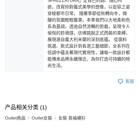
SPREZZATURA」走自己的路、隨心所
欲，改寫你對義式美學的想像，以從容之姿
穿梭都市日常。 隨著季節從秋轉向冬，微
醺的氛圍輕輕籠罩。本季我們以大地柔和色
系為基調，透過自然流暢的剪裁，呈現令人
愉悅的舒適感，彷彿跳脫正式西裝的束縛，
展現源自義大利米蘭的深刻底蘊。 從面料
挑選、款式設計到各道工藝細節，全系列在
低調中蘊含著現代實用性，讓每一款設計都
能傳承品牌永續理念，為你打造可持續的時
尚生活。
客服
产品相关分类 (1)
Outlet商品
Outlet女裝
女裝 長袖襯衫