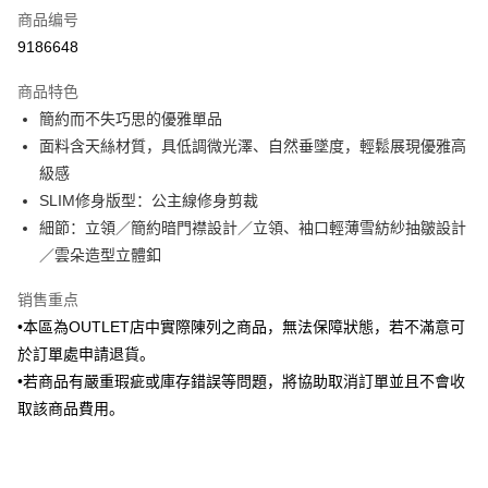
商品编号
信用卡分期付款
9186648
3期 0利率，每期
NT$438
21家银行
商品特色
6期 0利率，每期
NT$219
21家银行
合作金库商业银行
第一商业银行
簡約而不失巧思的優雅單品
华南商业银行
彰化商业银行
合作金库商业银行
第一商业银行
LINE Pay
面料含天絲材質，具低調微光澤、自然垂墜度，輕鬆展現優雅高
上海商业储蓄银行
台北富邦商业银行
华南商业银行
彰化商业银行
国泰世华商业银行
兆丰国际商业银行
級感
Apple Pay
上海商业储蓄银行
台北富邦商业银行
台湾中小企业银行
台中商业银行
SLIM修身版型：公主線修身剪裁
国泰世华商业银行
兆丰国际商业银行
汇丰（台湾）商业银行
华泰商业银行
街口支付
台湾中小企业银行
台中商业银行
細節：立領／簡約暗門襟設計／立領、袖口輕薄雪紡紗抽皺設計
联邦商业银行
远东国际商业银行
汇丰（台湾）商业银行
华泰商业银行
／雲朵造型立體釦
悠遊付
元大商业银行
永丰商业银行
联邦商业银行
远东国际商业银行
玉山商业银行
星展（台湾）商业银行
元大商业银行
永丰商业银行
销售重点
Google Pay
台新国际商业银行
中国信托商业银行
玉山商业银行
星展（台湾）商业银行
•本區為OUTLET店中實際陳列之商品，無法保障狀態，若不滿意可
台湾乐天信用卡公司
台新国际商业银行
中国信托商业银行
Plus PAY
於訂單處申請退貨。
台湾乐天信用卡公司
•若商品有嚴重瑕疵或庫存錯誤等問題，將協助取消訂單並且不會收
AFTEE先享后付
取該商品費用。
相关说明
一、關於 AFTEE先享後付
ATM付款
1. 於付款方式選擇AFTEE先享後付，將跳出AFTEE先享後付手機驗證視
窗。