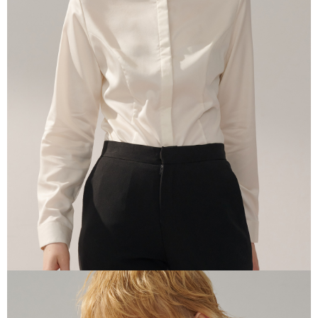
AFTEE 於本服務必要服務範圍內運用。關於 AFTEE 對於個人資料之蒐集、
處理、利用，詳參 AFTEE 官網之『個人資料蒐集、處理及利用告知聲明』
（
https://aftee.tw/privacypolicy/
）。
若款項超過繳費期限，將根據當次的金額加收年利率 16% 的逾期滯納金。
未成年的使用者，請事先徵得法定代理人或監護人之同意方可使用
AFTEE。
若您對於個人資料之處理、利用有任何疑問，或欲行使相關法律權利，請聯
繫恩沛科技股份有限公司。若您不同意我們將上開所示之個人資料，連同必
要之購買訂單資訊提供予 AFTEE ，或讓 AFTEE 蒐集處理利用您的個人資
料，請勿選用本服務。