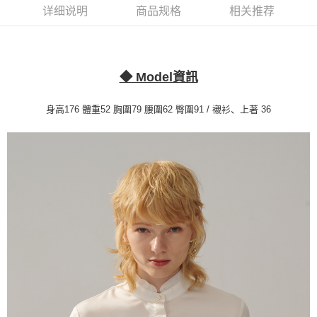
2. 進行簡訊驗證之後，即可完成結帳手續。
运送方式
详细说明
商品规格
相关推荐
3. 訂單確認後不需事先繳費，商品會配送至您的指定地址。
4. 下訂完成後，您的手機會收到一封繳費通知簡訊，APP會員則會收到
新竹物流宅配
AFTEE APP推播通知。
每笔NT$120，满NT$3,000(含以上)免运费
5. 收到商品當下無需繳費，確認無誤後，請再利用繳費通知簡訊或AFTEE
APP於四大便利商店‧ATM/網銀等方式進行付款。
◆ Model資訊
新竹物流離島宅配
請留意繳費期限為 14 天。唯有下載 AFTEE App 成為 AFTEE 會員者方能享
每笔NT$350，满NT$3,500(含以上)免运费
有最長 45 天內付款之服務。
身高176 體重52 胸圍79 腰圍62 臀圍91 / 襯衫、上著 36
LINEX 宇迅國際
查看运费
繳費期限，為商家向您請款的時間，再加上使用AFTEE可延長的天數所計算
出。使用AFTEE下訂可以延長您收到商品前的繳費天數，但無法保證一定能
夠在期限內收到商品(例如:預購商品或預計到貨時間較長者)。因此無論收到
商品與否，仍需要請您在AFTEE規定的時間內完成繳費。
二、付款限制
1. 初次使用 AFTEE 時，將依認證結果及本公司審查結果，核予每個人不同
之上限額度
2. 結帳金額須大於NT$30
3. 目前僅支援台灣會員
三、聲明條款
「AFTEE先享後付」(下稱本服務)乃由恩沛科技股份有限公司(下稱 AFTEE )
所提供，並由 AFTEE 向您收取款項。因使用本服務所須提供之個人資料(包
含但不限於訂購人姓名、電話，收件人姓名、電話、收件地址)，將交付予