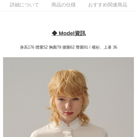
2.SMSで認証してお支払い手続を進めてください。
配送方法
詳細について
商品の仕様
おすすめ関連商品
3.注文するときのお支払いは不要です。商品はご指定の住所に配送されま
す。
新竹物流宅配
4.ご注文が完了すると、携帯に支払い通知のSMSが届きます。アプリ会員
配送毎にNT$120、NT$3,000以上で送料無料
の場合は、AFTEE アプリプッシュ通知が届きます。
5.商品受け取り時のお支払いは不要です。商品を確かめてから、SMSまた
新竹物流離島宅配
◆ Model資訊
はアプリの通知に従って、4大コンビニ、またはATM/オンラインバンキン
グでお支払いください。
配送毎にNT$350、NT$3,500以上で送料無料
身高176 體重52 胸圍79 腰圍62 臀圍91 / 襯衫、上著 36
代金納付期限は最短で 14 日以内ですので、ご注意ください。AFTEE アプ
LINEX 宇迅國際
送料を確認
リをダウンロードして AFTEE 会員になるとお支払い期限を最長 45 日以内
まで延長できます。
お支払期限は、ショップが請求した期日と、AFTEEで延長できる日数をも
とに計算されます。AFTEEで注文すると、商品を受け取るまで支払い期限
を延長できますが、商品を期限内に受け取れない場合があります（例：予
約商品や商品到着日が比較的遅い商品）。そのため、商品到着の有無に関
わらず、AFTEEで指定された期限内にお支払いください。
二、支払い限度額
1.初回 AFTEEを ご利用の際に、認証結果及び当社の審査の結果に基づ
き、限度額が設定されます。
2.決済金額は最低NT$20です。
3.現在、台湾の会員のみご利用いただけます。