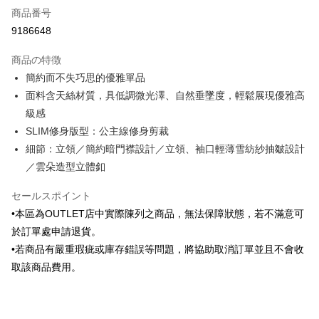
商品番号
クレジットカード分割払い
9186648
3回払い、金利0、毎回
NT$438
21行の銀行
商品の特徴
6回払い、金利0、毎回
NT$219
21行の銀行
合作金庫商業銀行
第一商業銀行
簡約而不失巧思的優雅單品
華南商業銀行
彰化商業銀行
合作金庫商業銀行
第一商業銀行
LINE Pay
面料含天絲材質，具低調微光澤、自然垂墜度，輕鬆展現優雅高
上海商業儲蓄銀行
台北富邦商業銀行
華南商業銀行
彰化商業銀行
国泰世華商業銀行
兆豐國際商業銀行
級感
Apple Pay
上海商業儲蓄銀行
台北富邦商業銀行
台湾中小企業銀行
台中商業銀行
SLIM修身版型：公主線修身剪裁
国泰世華商業銀行
兆豐國際商業銀行
HSBC(台湾)商業銀行
華泰商業銀行
JKOPAY
台湾中小企業銀行
台中商業銀行
細節：立領／簡約暗門襟設計／立領、袖口輕薄雪紡紗抽皺設計
聯邦商業銀行
遠東国際商業銀行
HSBC(台湾)商業銀行
華泰商業銀行
／雲朵造型立體釦
Easy Wallet
元大商業銀行
永豐商業銀行
聯邦商業銀行
遠東国際商業銀行
玉山商業銀行
星展(台湾)商業銀行
元大商業銀行
永豐商業銀行
Google Pay
セールスポイント
台新國際商業銀行
中国信託商業銀行
玉山商業銀行
星展(台湾)商業銀行
•本區為OUTLET店中實際陳列之商品，無法保障狀態，若不滿意可
台湾楽天クレジットカード会社
台新國際商業銀行
中国信託商業銀行
Plus Pay
於訂單處申請退貨。
台湾楽天クレジットカード会社
AFTEE代金後払い
•若商品有嚴重瑕疵或庫存錯誤等問題，將協助取消訂單並且不會收
説明
取該商品費用。
一、 AFTEE代金後払いについて
ATM払い
1.お支払い方法でAFTEE代金後払いを選択すると、携帯電話認証ウィンド
ウが表示されます。