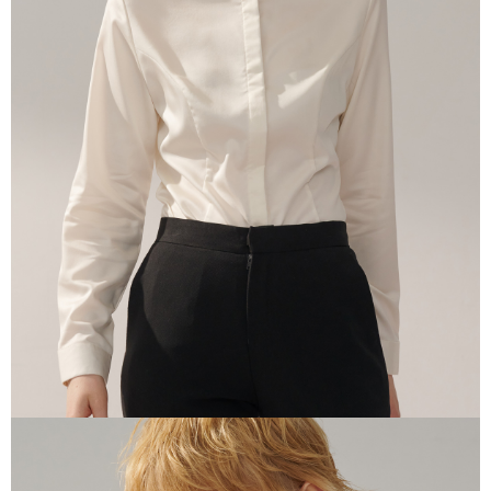
三、利用規約「AFTEE代金後払い」（以下当サービスという）はネットプ
ロテクションズ（以下 AFTEE という）が提供し、AFTEEが代金を徴収し
ます。当サービスご利用の際に提供しなければならない個人情報（注文者
の氏名、電話番号、受取人の氏名、電話番号、受取人住所を含むがこれに
限らない）は、AFTEEに渡され当サービスで必要な範囲内で利用されま
す。AFTEEの個人情報の収集、処理、利用について、詳細はAFTEE公式ホ
ームページの『個人情報の収集、処理及び利用に関する声明』をご参照く
ださい（
https://aftee.tw/privacypolicy/
）。
AFTEEの初回ご利用の際に、審査を通過すれば、最高額がNT$10,000にな
ります。支払い期限を過ぎた場合、その金額に基づいて年利20%の遅延滞
納金が加算されます。未成年の利用者は、事前に法定代理人または後見人
の同意を得ればAFTEEをご利用いただけます。
個人情報の処理、利用について疑問がある、または関連する法律の権利を
行使したい場合は、ネットプロテクションズ
cs_tw@netprotections.co.jp
にご連絡ください。上記に示した個人情報を、必要な購入注文書とあわせ
てAFTEEにご提供いただく、またはAFTEEにあなたの個人情報の収集、処
理、利用を許可することににご同意いただけない場合は、当サービスを選
択しないでください。