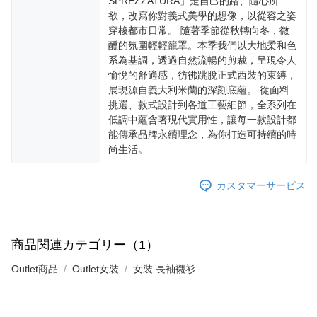
SPREZZATURA」走自己的路、隨心所
欲，改寫你對義式美學的想像，以從容之姿
穿梭都市日常。 隨著季節從秋轉向冬，微
醺的氛圍輕輕籠罩。本季我們以大地柔和色
系為基調，透過自然流暢的剪裁，呈現令人
愉悅的舒適感，彷彿跳脫正式西裝的束縛，
展現源自義大利米蘭的深刻底蘊。 從面料
挑選、款式設計到各道工藝細節，全系列在
低調中蘊含著現代實用性，讓每一款設計都
能傳承品牌永續理念，為你打造可持續的時
尚生活。
カスタマーサービス
商品関連カテゴリー（1）
Outlet商品
Outlet女裝
女裝 長袖襯衫