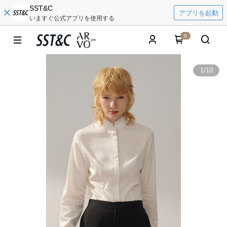
SST&C
アプリを起動
いますぐ公式アプリを使用する
0
1
/
10