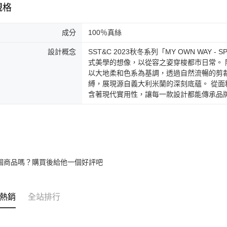
規格
成分
100％真絲
設計概念
SST&C 2023秋冬系列「MY OWN WAY
式美學的想像，以從容之姿穿梭都市日常。
以大地柔和色系為基調，透過自然流暢的剪
縛，展現源自義大利米蘭的深刻底蘊。 從
含著現代實用性，讓每一款設計都能傳承品
個商品嗎？購買後給他一個好評吧
熱銷
全站排行