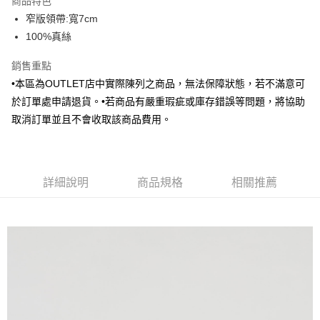
商品特色
6 期 0 利率 每期
NT$173
21家銀行
合作金庫商業銀行
第一商業銀行
窄版領帶:寬7cm
華南商業銀行
彰化商業銀行
合作金庫商業銀行
第一商業銀行
LINE Pay
100%真絲
上海商業儲蓄銀行
台北富邦商業銀行
華南商業銀行
彰化商業銀行
國泰世華商業銀行
兆豐國際商業銀行
Apple Pay
上海商業儲蓄銀行
台北富邦商業銀行
銷售重點
臺灣中小企業銀行
台中商業銀行
國泰世華商業銀行
兆豐國際商業銀行
•本區為OUTLET店中實際陳列之商品，無法保障狀態，若不滿意可
匯豐（台灣）商業銀行
華泰商業銀行
街口支付
臺灣中小企業銀行
台中商業銀行
聯邦商業銀行
遠東國際商業銀行
於訂單處申請退貨。•若商品有嚴重瑕疵或庫存錯誤等問題，將協助
匯豐（台灣）商業銀行
華泰商業銀行
悠遊付
元大商業銀行
永豐商業銀行
取消訂單並且不會收取該商品費用。
聯邦商業銀行
遠東國際商業銀行
玉山商業銀行
星展（台灣）商業銀行
元大商業銀行
永豐商業銀行
Google Pay
台新國際商業銀行
中國信託商業銀行
玉山商業銀行
星展（台灣）商業銀行
台灣樂天信用卡公司
台新國際商業銀行
中國信託商業銀行
全盈+PAY
台灣樂天信用卡公司
詳細說明
商品規格
相關推薦
AFTEE先享後付
相關說明
【關於「AFTEE先享後付」】
ATM付款
AFTEE先享後付是「在收到商品之後才付款」的支付方式。 讓您購物簡單
便利好安心！
１．簡單：不需註冊會員、不需綁卡、不需儲值。
運送方式
２．便利：只要手機號碼，簡訊認證，即可結帳。
３．安心：先確認商品／服務後，再付款。
新竹物流宅配
每筆NT$120，滿NT$3,000(含以上)免運費
【「AFTEE先享後付」結帳流程】