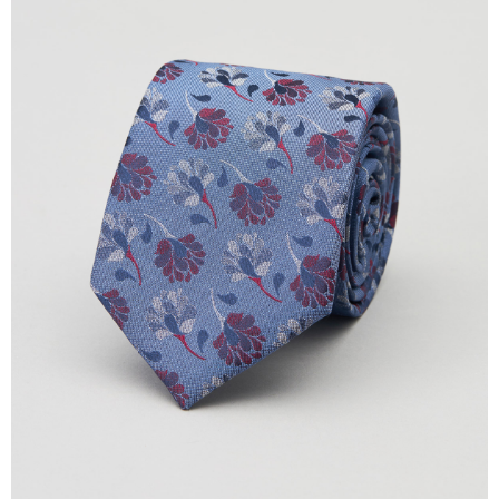
１．於結帳方式選擇「AFTEE先享後付」後，將跳轉至「AFTEE先享後付」
新竹物流離島宅配
結帳頁面，進行簡訊認證並確認金額後，即可完成結帳。
２．訂單成立數日內，您將收到繳費通知簡訊。
每筆NT$350，滿NT$3,500(含以上)免運費
３．收到繳費通知簡訊後14天內，點擊此簡訊中的連結，可透過四大超商／
ATM／網路銀行／等多元方式進行付款，方視為交易完成。
LINEX 宇迅國際
查看運費
※ 請注意：結帳手續完成當下不需立刻繳費，但若您需要取消訂單，請聯絡
購買商品的店家。未經商家同意取消之訂單仍視為有效，需透過AFTEE先享
後付繳納相關費用。
※ 交易是否成功請以「AFTEE先享後付 」之結帳頁面顯示為準，若有關於
是否繳費成功／繳費後需取消欲退款等相關疑問，請聯繫「AFTEE先享後付
客戶支援中心」
https://netprotections.freshdesk.com/support/home
【注意事項】
１．透過由恩沛科技股份有限公司提供之「AFTEE先享後付」服務完成之交
易，需依本服務之必要範圍內提供個人資料，並將交易相關給付款項請求債
權轉讓予恩沛科技股份有限公司。
２．關於個人資料處理事宜，請瀏覽以下網址：
https://aftee.tw/terms/#terms3
３．未成年的使用者請事先徵得法定代理人或監護人之同意方可使用
「AFTEE先享後付」，若未經同意申辦者引起之損失，本公司不負相關責
任。
４．使用「AFTEE先享後付」時，將依據個別帳號之用戶狀況，依本公司即
時審查核予不同之上限額度；若仍有額度不足之情形，本公司將視審查結果
請求用戶進行身份認證。
５．嚴禁一人註冊多個帳號或使用他人資訊註冊。若發現惡意使用之情形，