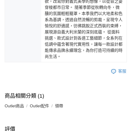
欲，改寫你對義式美學的想像，以從容之姿
穿梭都市日常。 隨著季節從秋轉向冬，微
醺的氛圍輕輕籠罩。本季我們以大地柔和色
系為基調，透過自然流暢的剪裁，呈現令人
愉悅的舒適感，彷彿跳脫正式西裝的束縛，
展現源自義大利米蘭的深刻底蘊。 從面料
挑選、款式設計到各道工藝細節，全系列在
低調中蘊含著現代實用性，讓每一款設計都
能傳承品牌永續理念，為你打造可持續的時
尚生活。
客服
商品相關分類 (1)
Outlet商品
Outlet配件
領帶
評價