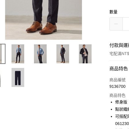
數量
付款與運
宅配滿NT$
付款方式
商品特色
信用卡一
商品編號
9136700
信用卡分
商品特色
3 期 
修身版
6 期 
合作金
點狀織
華南商
可搭配
合作金
LINE Pay
上海商
華南商
06123
國泰世
Apple Pay
上海商