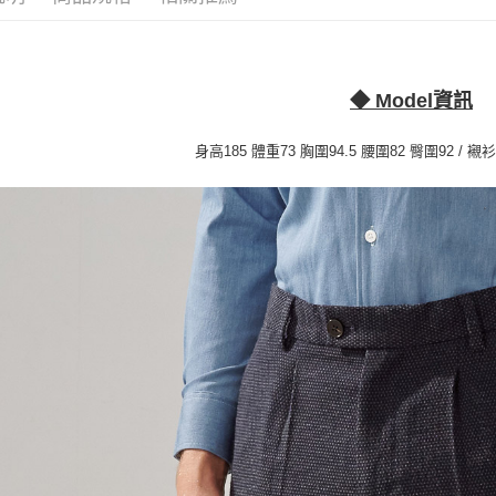
※ 請注意
LINEX 
絡購買商品
先享後付
※ 交易是
是否繳費成
◆ Model資訊
付客戶支
身高185 體重73 胸圍94.5 腰圍82 臀圍92 / 襯衫
【注意事
１．透過由
交易，需
求債權轉
２．關於
https://aft
３．未成
「AFTE
任。
４．使用「
即時審查
結果請求
５．嚴禁
形，恩沛
動。