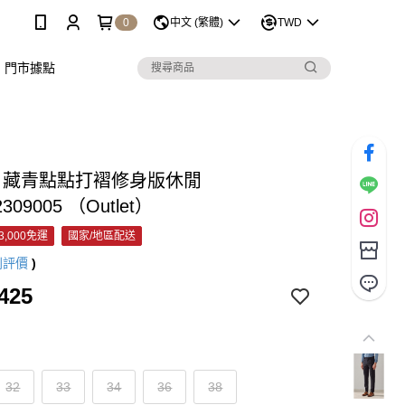
0
中文 (繁體)
TWD
門市據點
&C 藏青點點打褶修身版休閒
2309005 （Outlet）
3,000免運
國家/地區配送
則評價
)
425
32
33
34
36
38