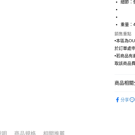
細節：
臺灣中
國泰世
匯豐（
街口支付
臺灣中
聯邦商
匯豐（
悠遊付
元大商
重量：4
聯邦商
玉山商
元大商
Google Pa
銷售重點
台新國
玉山商
•本區為O
台灣樂
台新國
全盈+PAY
於訂單處
台灣樂
AFTEE先
•若商品
相關說明
取該商品
【關於「A
ATM付款
AFTEE
便利好安
商品相關分
１．簡單
２．便利
運送方式
Outlet商品
３．安心
分享
新竹物流
【「AFT
每筆NT$1
１．於結帳
付」結帳
新竹物流
２．訂單
３．收到繳
每筆NT$3
說明
商品規格
相關推薦
／ATM／