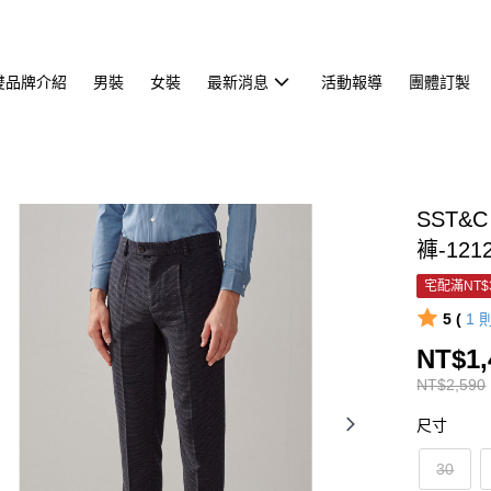
雙品牌介紹
男裝
女裝
最新消息
活動報導
團體訂製
SST
褲-121
宅配滿NT$
5 (
1
NT$1,
NT$2,590
尺寸
30