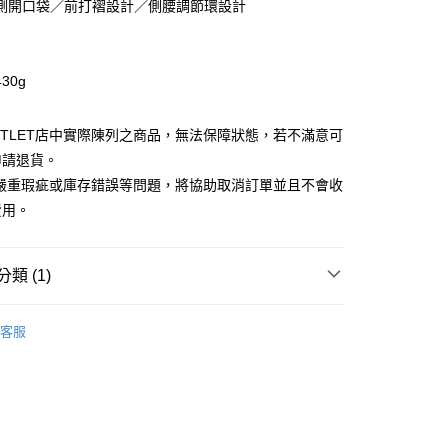
側開口袋／前打褶設計／側腰調節環設計
小企業銀行
台中商業銀行
華商業銀行
兆豐國際商業銀行
台灣）商業銀行
華泰商業銀行
小企業銀行
台中商業銀行
業銀行
遠東國際商業銀行
台灣）商業銀行
華泰商業銀行
業銀行
永豐商業銀行
30g
業銀行
遠東國際商業銀行
業銀行
星展（台灣）商業銀行
業銀行
永豐商業銀行
y
際商業銀行
中國信託商業銀行
業銀行
星展（台灣）商業銀行
UTLET店中實際陳列之商品，無法保障狀態，若不滿意可
天信用卡公司
際商業銀行
中國信託商業銀行
申請退貨。
天信用卡公司
享後付
有嚴重瑕疵或庫存錯誤等問題，將協助取消訂單並且不會收
費用。
FTEE先享後付」】
先享後付是「在收到商品之後才付款」的支付方式。 讓您購物簡單
心！
類 (1)
：不需註冊會員、不需綁卡、不需儲值。
：只要手機號碼，簡訊認證，即可結帳。
Outlet男裝
男裝 長褲
：先確認商品／服務後，再付款。
客服
宅配
EE先享後付」結帳流程】
20，滿NT$3,000(含以上)免運費
方式選擇「AFTEE先享後付」後，將跳轉至「AFTEE先享後
頁面，進行簡訊認證並確認金額後，即可完成結帳。
離島宅配
成立數日內，您將收到繳費通知簡訊。
費通知簡訊後14天內，點擊此簡訊中的連結，可透過四大超商
50，滿NT$3,500(含以上)免運費
網路銀行／等多元方式進行付款，方視為交易完成。