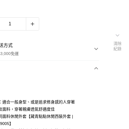
清除
送方式
紀錄
3,000免運
次付款
期付款
0 利率 每期
NT$475
21家銀行
：適合一般身型、或是追求修身感的人穿著
0 利率 每期
NT$237
21家銀行
庫商業銀行
第一商業銀行
紋面料，穿著親膚透氣舒適度佳
業銀行
彰化商業銀行
同面料休閒外套【藏青點點休閒西裝外套 |
庫商業銀行
第一商業銀行
業儲蓄銀行
台北富邦商業銀行
業銀行
彰化商業銀行
09005】
華商業銀行
兆豐國際商業銀行
業儲蓄銀行
台北富邦商業銀行