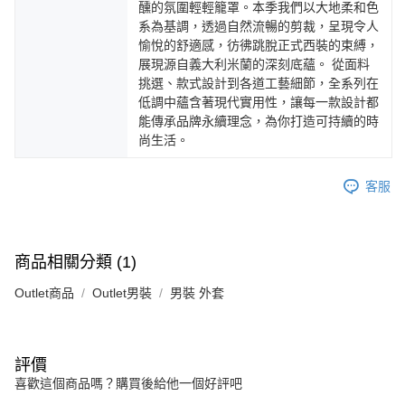
醺的氛圍輕輕籠罩。本季我們以大地柔和色
系為基調，透過自然流暢的剪裁，呈現令人
愉悅的舒適感，彷彿跳脫正式西裝的束縛，
展現源自義大利米蘭的深刻底蘊。 從面料
挑選、款式設計到各道工藝細節，全系列在
低調中蘊含著現代實用性，讓每一款設計都
能傳承品牌永續理念，為你打造可持續的時
尚生活。
客服
商品相關分類 (1)
Outlet商品
Outlet男裝
男裝 外套
評價
喜歡這個商品嗎？購買後給他一個好評吧