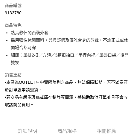
商品編號
信用卡分期付款
9133780
3 期 0 利率 每期
NT$1,025
21家銀行
商品特色
6 期 0 利率 每期
NT$512
21家銀行
合作金庫商業銀行
第一商業銀行
熱賣款休閒西裝外套
華南商業銀行
彰化商業銀行
合作金庫商業銀行
第一商業銀行
LINE Pay
採用彈性休閒面料，兼具舒適及優雅合身的剪裁，不論正式或休
上海商業儲蓄銀行
台北富邦商業銀行
華南商業銀行
彰化商業銀行
國泰世華商業銀行
兆豐國際商業銀行
閒場合都可穿
Apple Pay
上海商業儲蓄銀行
台北富邦商業銀行
臺灣中小企業銀行
台中商業銀行
細節：單排2扣／方領／3顆扣袖口／半裡內裡／單唇口袋／後開
國泰世華商業銀行
兆豐國際商業銀行
匯豐（台灣）商業銀行
華泰商業銀行
街口支付
臺灣中小企業銀行
台中商業銀行
雙衩
聯邦商業銀行
遠東國際商業銀行
匯豐（台灣）商業銀行
華泰商業銀行
悠遊付
元大商業銀行
永豐商業銀行
銷售重點
聯邦商業銀行
遠東國際商業銀行
玉山商業銀行
星展（台灣）商業銀行
元大商業銀行
永豐商業銀行
•本區為OUTLET店中實際陳列之商品，無法保障狀態，若不滿意可
Google Pay
台新國際商業銀行
中國信託商業銀行
玉山商業銀行
星展（台灣）商業銀行
於訂單處申請退貨。
台灣樂天信用卡公司
台新國際商業銀行
中國信託商業銀行
全盈+PAY
•若商品有嚴重瑕疵或庫存錯誤等問題，將協助取消訂單並且不會收
台灣樂天信用卡公司
取該商品費用。
AFTEE先享後付
相關說明
【關於「AFTEE先享後付」】
ATM付款
AFTEE先享後付是「在收到商品之後才付款」的支付方式。 讓您購物簡單
便利好安心！
詳細說明
商品規格
相關推薦