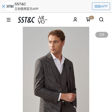
SST&C
開啟APP
立刻使用官方APP
0
1
/
9