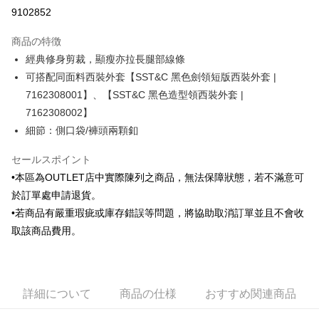
クレジットカード分割払い
9102852
3回払い、金利0、毎回
NT$496
21行の銀行
商品の特徴
6回払い、金利0、毎回
NT$248
21行の銀行
合作金庫商業銀行
第一商業銀行
經典修身剪裁，顯瘦亦拉長腿部線條
華南商業銀行
彰化商業銀行
合作金庫商業銀行
第一商業銀行
LINE Pay
可搭配同面料西裝外套【SST&C 黑色劍領短版西裝外套 |
上海商業儲蓄銀行
台北富邦商業銀行
華南商業銀行
彰化商業銀行
国泰世華商業銀行
兆豐國際商業銀行
7162308001】、【SST&C 黑色造型領西裝外套 |
Apple Pay
上海商業儲蓄銀行
台北富邦商業銀行
台湾中小企業銀行
台中商業銀行
7162308002】
国泰世華商業銀行
兆豐國際商業銀行
HSBC(台湾)商業銀行
華泰商業銀行
JKOPAY
台湾中小企業銀行
台中商業銀行
細節：側口袋/褲頭兩顆釦
聯邦商業銀行
遠東国際商業銀行
HSBC(台湾)商業銀行
華泰商業銀行
Easy Wallet
元大商業銀行
永豐商業銀行
聯邦商業銀行
遠東国際商業銀行
セールスポイント
玉山商業銀行
星展(台湾)商業銀行
元大商業銀行
永豐商業銀行
Google Pay
•本區為OUTLET店中實際陳列之商品，無法保障狀態，若不滿意可
台新國際商業銀行
中国信託商業銀行
玉山商業銀行
星展(台湾)商業銀行
於訂單處申請退貨。
台湾楽天クレジットカード会社
台新國際商業銀行
中国信託商業銀行
Plus Pay
•若商品有嚴重瑕疵或庫存錯誤等問題，將協助取消訂單並且不會收
台湾楽天クレジットカード会社
AFTEE代金後払い
取該商品費用。
説明
一、 AFTEE代金後払いについて
ATM払い
1.お支払い方法でAFTEE代金後払いを選択すると、携帯電話認証ウィンド
ウが表示されます。
詳細について
商品の仕様
おすすめ関連商品
2.SMSで認証してお支払い手続を進めてください。
配送方法
3.注文するときのお支払いは不要です。商品はご指定の住所に配送されま