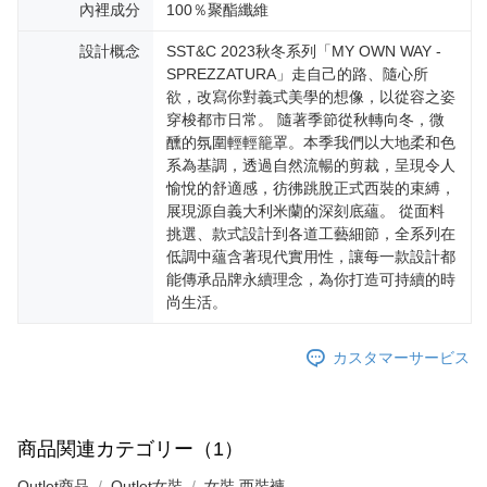
內裡成分
100％聚酯纖維
設計概念
SST&C 2023秋冬系列「MY OWN WAY -
SPREZZATURA」走自己的路、隨心所
欲，改寫你對義式美學的想像，以從容之姿
穿梭都市日常。 隨著季節從秋轉向冬，微
醺的氛圍輕輕籠罩。本季我們以大地柔和色
系為基調，透過自然流暢的剪裁，呈現令人
愉悅的舒適感，彷彿跳脫正式西裝的束縛，
展現源自義大利米蘭的深刻底蘊。 從面料
挑選、款式設計到各道工藝細節，全系列在
低調中蘊含著現代實用性，讓每一款設計都
能傳承品牌永續理念，為你打造可持續的時
尚生活。
カスタマーサービス
商品関連カテゴリー（1）
Outlet商品
Outlet女裝
女裝 西裝褲