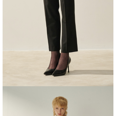
ます。当サービスご利用の際に提供しなければならない個人情報（注文者
の氏名、電話番号、受取人の氏名、電話番号、受取人住所を含むがこれに
限らない）は、AFTEEに渡され当サービスで必要な範囲内で利用されま
す。AFTEEの個人情報の収集、処理、利用について、詳細はAFTEE公式ホ
ームページの『個人情報の収集、処理及び利用に関する声明』をご参照く
ださい（
https://aftee.tw/privacypolicy/
）。
AFTEEの初回ご利用の際に、審査を通過すれば、最高額がNT$10,000にな
ります。支払い期限を過ぎた場合、その金額に基づいて年利20%の遅延滞
納金が加算されます。未成年の利用者は、事前に法定代理人または後見人
の同意を得ればAFTEEをご利用いただけます。
個人情報の処理、利用について疑問がある、または関連する法律の権利を
行使したい場合は、ネットプロテクションズ
cs_tw@netprotections.co.jp
にご連絡ください。上記に示した個人情報を、必要な購入注文書とあわせ
てAFTEEにご提供いただく、またはAFTEEにあなたの個人情報の収集、処
理、利用を許可することににご同意いただけない場合は、当サービスを選
択しないでください。