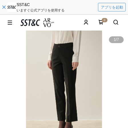
SST&C
アプリを起動
いますぐ公式アプリを使用する
0
1
/
7