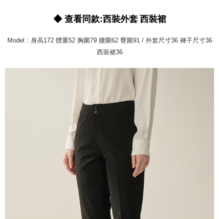
す。
新竹物流宅配
4.ご注文が完了すると、携帯に支払い通知のSMSが届きます。アプリ会員
◆ 查看同款:西裝外套
西裝裙
配送毎にNT$120、NT$3,000以上で送料無料
の場合は、AFTEE アプリプッシュ通知が届きます。
5.商品受け取り時のお支払いは不要です。商品を確かめてから、SMSまた
新竹物流離島宅配
Model：身高172 體重52 胸圍79 腰圍62 臀圍91 / 外套尺寸36 褲子尺寸36
はアプリの通知に従って、4大コンビニ、またはATM/オンラインバンキン
グでお支払いください。
西裝裙36
配送毎にNT$350、NT$3,500以上で送料無料
代金納付期限は最短で 14 日以内ですので、ご注意ください。AFTEE アプ
LINEX 宇迅國際
送料を確認
リをダウンロードして AFTEE 会員になるとお支払い期限を最長 45 日以内
まで延長できます。
お支払期限は、ショップが請求した期日と、AFTEEで延長できる日数をも
とに計算されます。AFTEEで注文すると、商品を受け取るまで支払い期限
を延長できますが、商品を期限内に受け取れない場合があります（例：予
約商品や商品到着日が比較的遅い商品）。そのため、商品到着の有無に関
わらず、AFTEEで指定された期限内にお支払いください。
二、支払い限度額
1.初回 AFTEEを ご利用の際に、認証結果及び当社の審査の結果に基づ
き、限度額が設定されます。
2.決済金額は最低NT$20です。
3.現在、台湾の会員のみご利用いただけます。
三、利用規約「AFTEE代金後払い」（以下当サービスという）はネットプ
ロテクションズ（以下 AFTEE という）が提供し、AFTEEが代金を徴収し