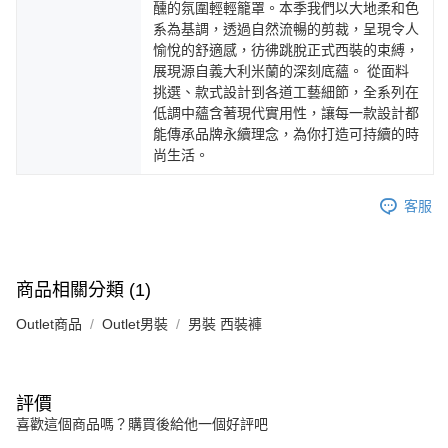
醺的氛圍輕輕籠罩。本季我們以大地柔和色
系為基調，透過自然流暢的剪裁，呈現令人
愉悅的舒適感，彷彿跳脫正式西裝的束縛，
展現源自義大利米蘭的深刻底蘊。 從面料
挑選、款式設計到各道工藝細節，全系列在
低調中蘊含著現代實用性，讓每一款設計都
能傳承品牌永續理念，為你打造可持續的時
尚生活。
客服
商品相關分類 (1)
Outlet商品
Outlet男裝
男裝 西裝褲
評價
喜歡這個商品嗎？購買後給他一個好評吧