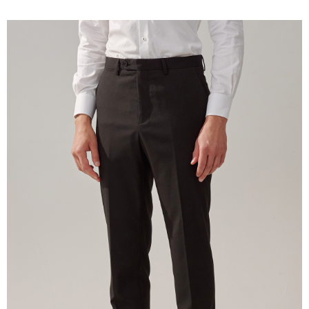
１．簡單：不需註冊會員、不需綁卡、不需儲值。
運送方式
２．便利：只要手機號碼，簡訊認證，即可結帳。
３．安心：先確認商品／服務後，再付款。
新竹物流宅配
每筆NT$120，滿NT$3,000(含以上)免運費
【「AFTEE先享後付」結帳流程】
１．於結帳方式選擇「AFTEE先享後付」後，將跳轉至「AFTEE先享後付」
新竹物流離島宅配
結帳頁面，進行簡訊認證並確認金額後，即可完成結帳。
２．訂單成立數日內，您將收到繳費通知簡訊。
每筆NT$350，滿NT$3,500(含以上)免運費
３．收到繳費通知簡訊後14天內，點擊此簡訊中的連結，可透過四大超商／
ATM／網路銀行／等多元方式進行付款，方視為交易完成。
LINEX 宇迅國際
查看運費
※ 請注意：結帳手續完成當下不需立刻繳費，但若您需要取消訂單，請聯絡
購買商品的店家。未經商家同意取消之訂單仍視為有效，需透過AFTEE先享
後付繳納相關費用。
※ 交易是否成功請以「AFTEE先享後付 」之結帳頁面顯示為準，若有關於
是否繳費成功／繳費後需取消欲退款等相關疑問，請聯繫「AFTEE先享後付
客戶支援中心」
https://netprotections.freshdesk.com/support/home
【注意事項】
１．透過由恩沛科技股份有限公司提供之「AFTEE先享後付」服務完成之交
易，需依本服務之必要範圍內提供個人資料，並將交易相關給付款項請求債
權轉讓予恩沛科技股份有限公司。
２．關於個人資料處理事宜，請瀏覽以下網址：
https://aftee.tw/terms/#terms3
３．未成年的使用者請事先徵得法定代理人或監護人之同意方可使用
「AFTEE先享後付」，若未經同意申辦者引起之損失，本公司不負相關責