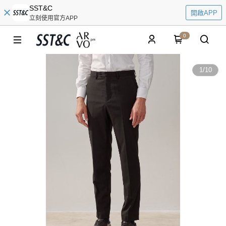
SST&C
開啟APP
立刻使用官方APP
0
1
/
10