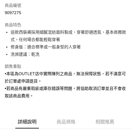
商品編號
信用卡分期付款
9097275
3 期 0 利率 每期
NT$496
21家銀行
商品特色
6 期 0 利率 每期
NT$248
21家銀行
合作金庫商業銀行
第一商業銀行
這款西裝褲採用細膩混紡面料製成，穿著舒適透氣，基本商務款
華南商業銀行
彰化商業銀行
合作金庫商業銀行
第一商業銀行
LINE Pay
式，任何場合都能輕鬆穿著
上海商業儲蓄銀行
台北富邦商業銀行
華南商業銀行
彰化商業銀行
國泰世華商業銀行
兆豐國際商業銀行
修身版：適合標準或一般身型的人穿著
Apple Pay
上海商業儲蓄銀行
台北富邦商業銀行
臺灣中小企業銀行
台中商業銀行
洗滌建議：乾洗
國泰世華商業銀行
兆豐國際商業銀行
匯豐（台灣）商業銀行
華泰商業銀行
街口支付
臺灣中小企業銀行
台中商業銀行
聯邦商業銀行
遠東國際商業銀行
銷售重點
匯豐（台灣）商業銀行
華泰商業銀行
悠遊付
元大商業銀行
永豐商業銀行
•本區為OUTLET店中實際陳列之商品，無法保障狀態，若不滿意可
聯邦商業銀行
遠東國際商業銀行
玉山商業銀行
星展（台灣）商業銀行
元大商業銀行
永豐商業銀行
於訂單處申請退貨。
Google Pay
台新國際商業銀行
中國信託商業銀行
玉山商業銀行
星展（台灣）商業銀行
•若商品有嚴重瑕疵或庫存錯誤等問題，將協助取消訂單並且不會收
台灣樂天信用卡公司
台新國際商業銀行
中國信託商業銀行
全盈+PAY
取該商品費用。
台灣樂天信用卡公司
AFTEE先享後付
相關說明
【關於「AFTEE先享後付」】
ATM付款
詳細說明
商品規格
相關推薦
AFTEE先享後付是「在收到商品之後才付款」的支付方式。 讓您購物簡單
便利好安心！