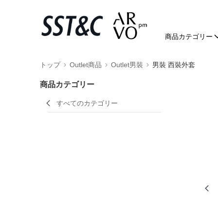
商品カテゴリー
トップ
Outlet商品
Outlet男裝
男裝 西裝外套
商品カテゴリー
すべてのカテゴリー