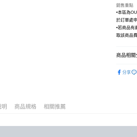
匯豐（
街口支付
銷售重點
臺灣中
聯邦商
•本區為O
匯豐（
悠遊付
元大商
聯邦商
於訂單處
玉山商
元大商
Google Pa
•若商品
台新國
玉山商
取該商品
台灣樂
台新國
全盈+PAY
台灣樂
AFTEE先
商品相關分
相關說明
【關於「A
Outlet商品
ATM付款
AFTEE
分享
便利好安
１．簡單
２．便利
運送方式
３．安心
新竹物流
【「AFT
說明
商品規格
相關推薦
每筆NT$1
１．於結帳
付」結帳
新竹物流
２．訂單
３．收到繳
每筆NT$3
／ATM／
※ 請注意