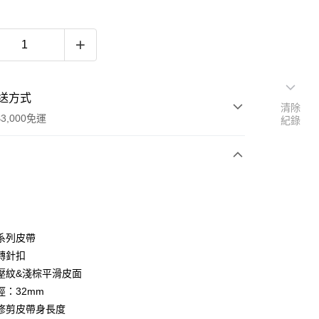
送方式
清除
3,000免運
紀錄
次付款
期付款
0 利率 每期
NT$409
21家銀行
系列皮帶
0 利率 每期
NT$204
21家銀行
庫商業銀行
第一商業銀行
轉針扣
業銀行
彰化商業銀行
壓紋&淺棕平滑皮面
庫商業銀行
第一商業銀行
業儲蓄銀行
台北富邦商業銀行
業銀行
彰化商業銀行
徑：32mm
華商業銀行
兆豐國際商業銀行
業儲蓄銀行
台北富邦商業銀行
修剪皮帶身長度
小企業銀行
台中商業銀行
華商業銀行
兆豐國際商業銀行