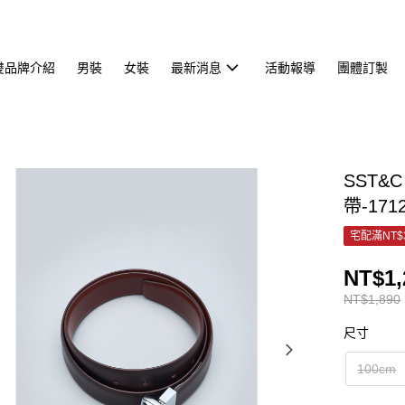
雙品牌介紹
男裝
女裝
最新消息
活動報導
團體訂製
SST&
帶-171
宅配滿NT$
NT$1,
NT$1,890
尺寸
100cm