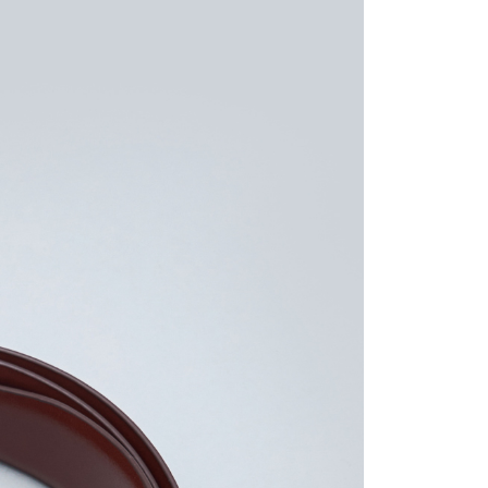
宇迅國際
查看運費
的店家。未經商家同意取消之訂單仍視為有效，需透過AFTEE
繳納相關費用。
否成功請以「AFTEE先享後付 」之結帳頁面顯示為準，若有關於
功／繳費後需取消欲退款等相關疑問，請聯繫「AFTEE先享後
援中心」
https://netprotections.freshdesk.com/support/home
項】
恩沛科技股份有限公司提供之「AFTEE先享後付」服務完成之
依本服務之必要範圍內提供個人資料，並將交易相關給付款項請
讓予恩沛科技股份有限公司。
個人資料處理事宜，請瀏覽以下網址：
ee.tw/terms/#terms3
年的使用者請事先徵得法定代理人或監護人之同意方可使用
E先享後付」，若未經同意申辦者引起之損失，本公司不負相關責
AFTEE先享後付」時，將依據個別帳號之用戶狀況，依本公司
核予不同之上限額度；若仍有額度不足之情形，本公司將視審查
用戶進行身份認證。
一人註冊多個帳號或使用他人資訊註冊。若發現惡意使用之情
科技股份有限公司將有權停止該用戶之使用額度並採取法律行