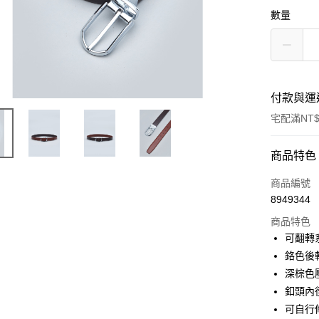
數量
付款與運
宅配滿NT$
付款方式
商品特色
信用卡一
商品編號
8949344
信用卡分
商品特色
3 期 
可翻轉
6 期 
合作金
鉻色後
華南商
深棕色
合作金
LINE Pay
上海商
華南商
釦頭內
國泰世
Apple Pay
上海商
可自行
臺灣中
國泰世