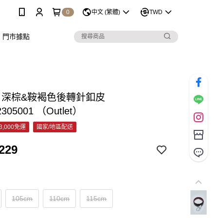
0
中文 (繁體)
TWD
門市據點
C 深棕&鞍褐色後轉針釦皮
2305001 （Outlet）
3,000免運
國家/地區配送
229
105cm
110cm
115cm