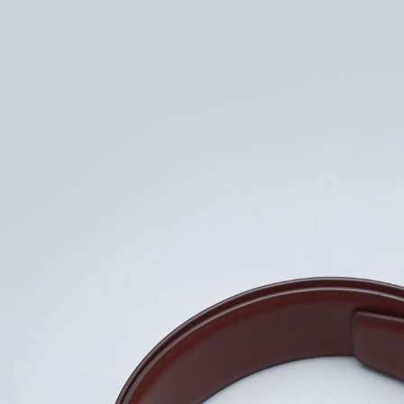
LINEX 
絡購買商品
先享後付
※ 交易是
是否繳費成
付客戶支
【注意事
１．透過由
交易，需
求債權轉
２．關於
https://aft
３．未成
「AFTE
任。
４．使用「
即時審查
結果請求
５．嚴禁
形，恩沛
動。