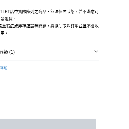
台灣）商業銀行
華泰商業銀行
小企業銀行
台中商業銀行
業銀行
遠東國際商業銀行
UTLET店中實際陳列之商品，無法保障狀態，若不滿意可
台灣）商業銀行
華泰商業銀行
業銀行
永豐商業銀行
業銀行
遠東國際商業銀行
申請退貨。
業銀行
星展（台灣）商業銀行
業銀行
永豐商業銀行
y
有嚴重瑕疵或庫存錯誤等問題，將協助取消訂單並且不會收
際商業銀行
中國信託商業銀行
業銀行
星展（台灣）商業銀行
費用。
天信用卡公司
際商業銀行
中國信託商業銀行
天信用卡公司
享後付
類 (1)
FTEE先享後付」】
Outlet配件
男皮帶／吊帶
先享後付是「在收到商品之後才付款」的支付方式。 讓您購物簡單
客服
心！
：不需註冊會員、不需綁卡、不需儲值。
：只要手機號碼，簡訊認證，即可結帳。
：先確認商品／服務後，再付款。
宅配
EE先享後付」結帳流程】
20，滿NT$3,000(含以上)免運費
方式選擇「AFTEE先享後付」後，將跳轉至「AFTEE先享後
頁面，進行簡訊認證並確認金額後，即可完成結帳。
離島宅配
成立數日內，您將收到繳費通知簡訊。
費通知簡訊後14天內，點擊此簡訊中的連結，可透過四大超商
50，滿NT$3,500(含以上)免運費
網路銀行／等多元方式進行付款，方視為交易完成。
：結帳手續完成當下不需立刻繳費，但若您需要取消訂單，請聯