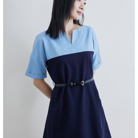
AFTEE 於本服務必要服務範圍內運用。關於 AFTEE 對於個人資料之蒐集、
處理、利用，詳參 AFTEE 官網之『個人資料蒐集、處理及利用告知聲明』
（
https://aftee.tw/privacypolicy/
）。
若款項超過繳費期限，將根據當次的金額加收年利率 16% 的逾期滯納金。
未成年的使用者，請事先徵得法定代理人或監護人之同意方可使用
AFTEE。
若您對於個人資料之處理、利用有任何疑問，或欲行使相關法律權利，請聯
繫恩沛科技股份有限公司。若您不同意我們將上開所示之個人資料，連同必
要之購買訂單資訊提供予 AFTEE ，或讓 AFTEE 蒐集處理利用您的個人資
料，請勿選用本服務。