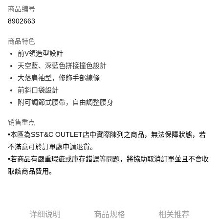
商品编号
信用卡分期付款
8902663
3期 0利率，每期
NT$492
21家银行
商品特色
6期 0利率，每期
NT$246
21家银行
合作金库商业银行
第一商业银行
前V領造型設計
华南商业银行
彰化商业银行
合作金库商业银行
第一商业银行
LINE Pay
天空藍、深藍色拼接撞色設計
上海商业储蓄银行
台北富邦商业银行
华南商业银行
彰化商业银行
国泰世华商业银行
兆丰国际商业银行
大落肩袖型，修飾手部線條
Apple Pay
上海商业储蓄银行
台北富邦商业银行
台湾中小企业银行
台中商业银行
前斜口袋設計
国泰世华商业银行
兆丰国际商业银行
汇丰（台湾）商业银行
华泰商业银行
街口支付
台湾中小企业银行
台中商业银行
附可調節式腰帶，自由調整腰身
联邦商业银行
远东国际商业银行
汇丰（台湾）商业银行
华泰商业银行
悠遊付
元大商业银行
永丰商业银行
销售重点
联邦商业银行
远东国际商业银行
玉山商业银行
星展（台湾）商业银行
元大商业银行
永丰商业银行
•本區為SST&C OUTLET店中實際陳列之商品，無法保障狀態，若
Google Pay
台新国际商业银行
中国信托商业银行
玉山商业银行
星展（台湾）商业银行
不滿意可於訂單處申請退貨。
台湾乐天信用卡公司
台新国际商业银行
中国信托商业银行
Plus PAY
•若商品有嚴重瑕疵或庫存錯誤等問題，將協助取消訂單並且不會收
台湾乐天信用卡公司
取該商品費用。
AFTEE先享后付
相关说明
一、關於 AFTEE先享後付
ATM付款
1. 於付款方式選擇AFTEE先享後付，將跳出AFTEE先享後付手機驗證視
窗。
详细说明
商品规格
相关推荐