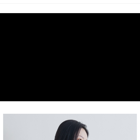
2. 進行簡訊驗證之後，即可完成結帳手續。
运送方式
3. 訂單確認後不需事先繳費，商品會配送至您的指定地址。
4. 下訂完成後，您的手機會收到一封繳費通知簡訊，APP會員則會收到
新竹物流宅配
AFTEE APP推播通知。
每笔NT$120，满NT$3,000(含以上)免运费
5. 收到商品當下無需繳費，確認無誤後，請再利用繳費通知簡訊或AFTEE
APP於四大便利商店‧ATM/網銀等方式進行付款。
新竹物流離島宅配
請留意繳費期限為 14 天。唯有下載 AFTEE App 成為 AFTEE 會員者方能享
每笔NT$350，满NT$3,500(含以上)免运费
有最長 45 天內付款之服務。
LINEX 宇迅國際
查看运费
繳費期限，為商家向您請款的時間，再加上使用AFTEE可延長的天數所計算
出。使用AFTEE下訂可以延長您收到商品前的繳費天數，但無法保證一定能
夠在期限內收到商品(例如:預購商品或預計到貨時間較長者)。因此無論收到
商品與否，仍需要請您在AFTEE規定的時間內完成繳費。
二、付款限制
1. 初次使用 AFTEE 時，將依認證結果及本公司審查結果，核予每個人不同
之上限額度
2. 結帳金額須大於NT$30
3. 目前僅支援台灣會員
三、聲明條款
「AFTEE先享後付」(下稱本服務)乃由恩沛科技股份有限公司(下稱 AFTEE )
所提供，並由 AFTEE 向您收取款項。因使用本服務所須提供之個人資料(包
含但不限於訂購人姓名、電話，收件人姓名、電話、收件地址)，將交付予