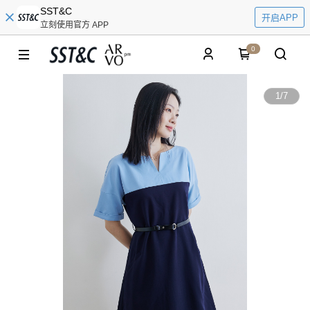
SST&C
开启APP
立刻使用官方 APP
0
1
/
7